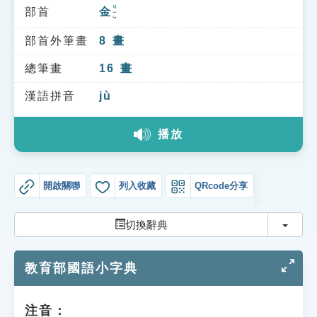
索引選單
ㄐㄧㄣ
部首
金
知識索引
部首外筆畫
8
畫
單字索引
總筆畫
16
畫
生命大百科索引
漢語拼音
jù
遊戲專區
播放
教學應用
開啟關聯
列入收藏
QRcode分享
貓頭鷹博士
切換
切換辭典
教育部國語小字典
注音：