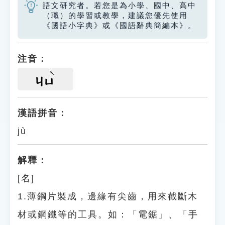
語文研究者。若您是為小學、國中、高中
（職）的學習或教學，建議您優先使用
《國語小字典》或《國語辭典簡編本》。
注音：
ㄐㄩ
漢語拼音：
jù
解釋：
[名]
1.薄鋼片製成，邊緣有尖齒，用來截斷木
材或鋼鐵等的工具。如：「電鋸」、「手