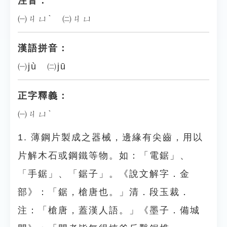
注音：
㈠ㄐㄩˋ ㈡ㄐㄩ
漢語拼音：
㈠jù ㈡jū
正字釋義：
㈠ㄐㄩˋ
1. 薄鋼片製成之器械，邊緣有尖齒，用以
片解木石或鋼鐵等物。如：「電鋸」、
「手鋸」、「鋸子」。《說文解字．金
部》：「鋸，槍唐也。」清．段玉裁．
注：「槍唐，蓋漢人語。」《墨子．備城