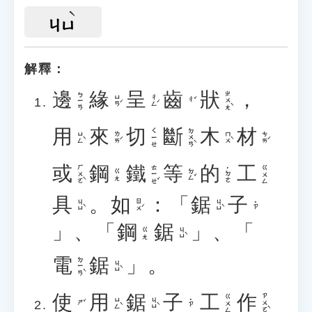
ㄐㄩ
解釋：
邊
緣
呈
齒
狀
，
ㄓㄨㄤˋ
ㄅㄧㄢ
ㄩㄢˊ
ㄔㄥˊ
ㄔˇ
用
來
切
斷
木
材
ㄉㄨㄢˋ
ㄑㄧㄝ
ㄩㄥˋ
ㄌㄞˊ
ㄇㄨˋ
ㄘㄞˊ
或
鋼
鐵
等
的
工
ㄏㄨㄛˋ
ㄊㄧㄝˇ
ㄍㄨㄥ
˙ㄉㄜ
ㄉㄥˇ
ㄍㄤ
具
。
如
：「
鋸
子
ㄐㄩˋ
ㄖㄨˊ
ㄐㄩˋ
˙ㄗ
」、「
鋼
鋸
」、「
ㄐㄩˋ
ㄍㄤ
電
鋸
」。
ㄉㄧㄢˋ
ㄐㄩˋ
使
用
鋸
子
工
作
ㄗㄨㄛˋ
ㄍㄨㄥ
ㄩㄥˋ
ㄐㄩˋ
˙ㄗ
ㄕˇ