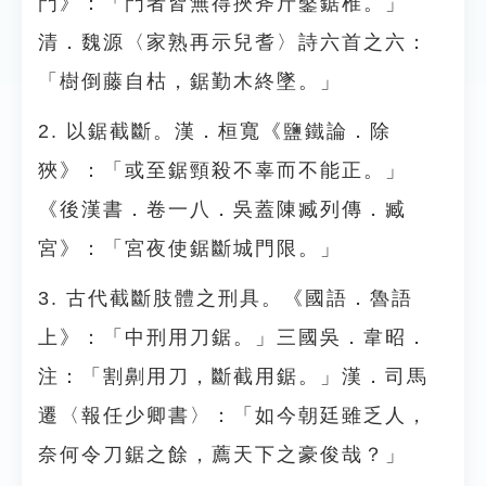
門》：「門者皆無得挾斧斤鑿鋸椎。」
清．魏源〈家熟再示兒耆〉詩六首之六：
「樹倒藤自枯，鋸勤木終墜。」
2. 以鋸截斷。漢．桓寬《鹽鐵論．除
狹》：「或至鋸頸殺不辜而不能正。」
《後漢書．卷一八．吳蓋陳臧列傳．臧
宮》：「宮夜使鋸斷城門限。」
3. 古代截斷肢體之刑具。《國語．魯語
上》：「中刑用刀鋸。」三國吳．韋昭．
注：「割劓用刀，斷截用鋸。」漢．司馬
遷〈報任少卿書〉：「如今朝廷雖乏人，
奈何令刀鋸之餘，薦天下之豪俊哉？」