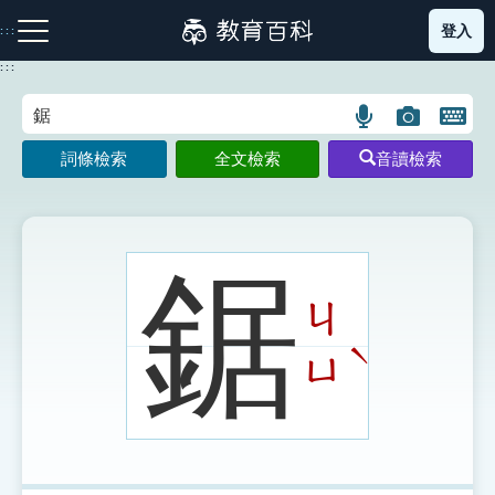
跳
登入
:::
到
主
:::
要
內
語
圖
開
容
注音索引圖示
筆畫索引圖示
部首索引表圖示
言
片
啟
詞條檢索
全文檢索
音讀檢索
搜
搜
鍵
尋
尋
盤
圖
圖
圖
示
示
示
鋸
ㄐ
網站導覽
ˋ
ㄩ
生字詞彙表
成語故事