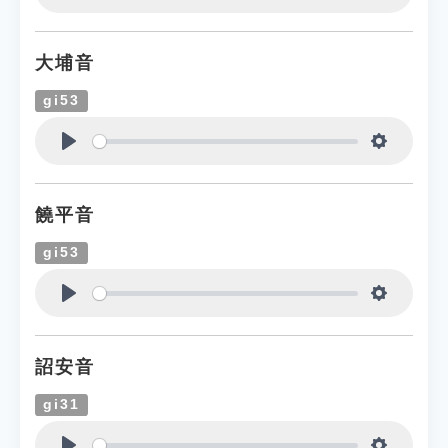
Play
Settings
大埔音
gi53
Play
Settings
饒平音
gi53
Play
Settings
詔安音
gi31