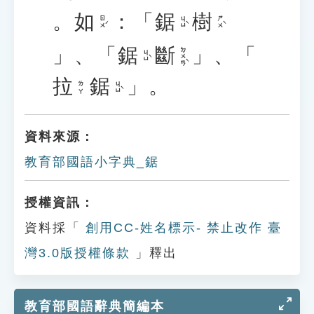
。
如
：「
鋸
樹
ㄖㄨˊ
ㄐㄩˋ
ㄕㄨˋ
」、「
鋸
斷
」、「
ㄉㄨㄢˋ
ㄐㄩˋ
拉
鋸
」。
ㄐㄩˋ
ㄌㄚ
資料來源：
教育部國語小字典_鋸
授權資訊：
資料採「
創用CC-姓名標示- 禁止改作 臺
灣3.0版授權條款
」釋出
教育部國語辭典簡編本