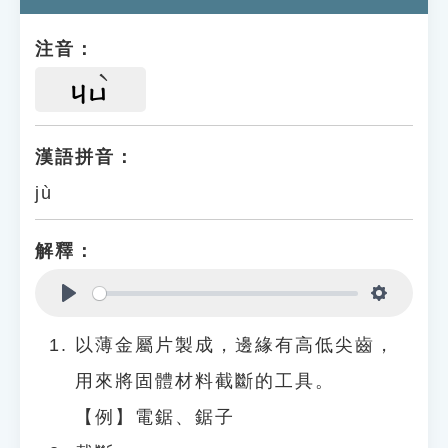
注音：
ㄐㄩ
漢語拼音：
jù
解釋：
Play
Settings
以薄金屬片製成，邊緣有高低尖齒，
用來將固體材料截斷的工具。
【例】電鋸、鋸子