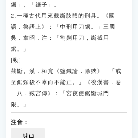
鋸」、「鋸子」。
2.一種古代用來截斷肢體的刑具。《國
語．魯語上》：「中刑用刀鋸。」三國
吳．韋昭．注：「割劓用刀，斷截用
鋸。」
[動]
截斷。漢．桓寬《鹽鐵論．除狹》：「或
至鋸頸殺不辜而不能正。」《後漢書．卷
一八．臧宮傳》：「宮夜使鋸斷城門
限。」
注音：
ㄐㄩ