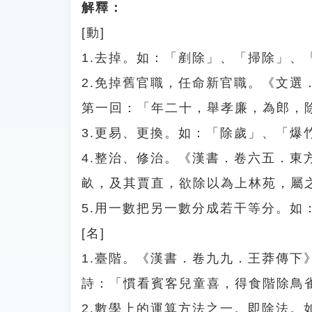
解釋：
[動]
1.去掉。如：「剷除」、「掃除」、
2.免掉舊官職，任命新官職。《文
第一回：「年二十，舉孝廉，為郎，
3.更易、更換。如：「除歲」、「爆
4.整治、修治。《漢書．卷六五．
畝，及其賈直，欲除以為上林苑，屬
5.用一數把另一數分成若干等分。如
[名]
1.臺階。《漢書．卷九九．王莽傳
詩：「慣看賓客兒童喜，得食階除鳥
2.數學上的運算方法之一。即除法。