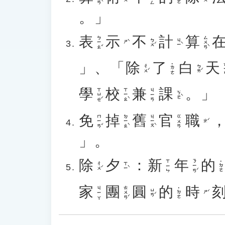
。」
表
示
不
計
算
ㄅㄧㄠˇ
ㄙㄨㄢˋ
ㄅㄨˊ
ㄐㄧˋ
ㄕˋ
」、「
除
了
白
天
ㄊ
˙ㄌㄜ
ㄔㄨˊ
ㄅㄞˊ
學
校
兼
課
。」
ㄒㄩㄝˊ
ㄒㄧㄠˋ
ㄐㄧㄢ
ㄎㄜˋ
免
掉
舊
官
職
ㄇㄧㄢˇ
ㄉㄧㄠˋ
ㄐㄧㄡˋ
ㄍㄨㄢ
ㄓˊ
」。
除
夕
：
新
年
的
ㄋㄧㄢˊ
ㄒㄧㄣ
˙ㄉㄜ
ㄔㄨˊ
ㄒㄧˋ
家
團
圓
的
時
ㄊㄨㄢˊ
ㄐㄧㄚ
˙ㄉㄜ
ㄩㄢˊ
ㄕˊ