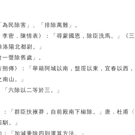
「為民除害」、「排除萬難」。
選．李密．陳情表》：「尋蒙國恩，除臣洗馬。」《
除洛陽北都尉。」
竹一聲除舊歲」。
東方朔傳》：「舉籍阿城以南，盩厔以東，宜春以西
之南山。」
：「六除以二等於三。」
下》：「群臣扶掖莽，自前殿南下椒除。」唐．杜甫
雀馴。」
如：「加減乘除四則運算方法。」