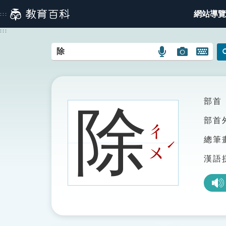
跳
網站導覽
:::
到
主
:::
要
內
語
圖
開
容
言
片
啟
搜
搜
鍵
尋
尋
盤
圖
圖
圖
部首
除
示
示
示
部首
ㄔ
總筆
ˊ
ㄨ
漢語