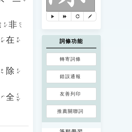
除
非
ㄔㄨˊ
ㄈㄟ
在
ㄏㄞˊ
ㄗㄞˋ
詞條功能
轉寄詞條
除
ㄔㄨˊ
ㄓㄣ
錯誤通報
友善列印
全
ㄑㄩㄢˊ
ㄕˋ
推薦關聯詞
筆順學習