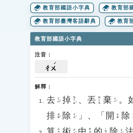
教育部國語小字典
教育部
教育部臺灣客語辭典
教育
教育部國語小字典
注音：
ㄔㄨ
解釋：
去
掉
、
丟
棄
。
ㄉㄧㄠˋ
ㄉㄧㄡ
ㄑㄩˋ
ㄑㄧˋ
排
除
」、「
開
除
ㄆㄞˊ
ㄔㄨˊ
ㄔ
ㄎㄞ
算
術
中
的
除
ㄙㄨㄢˋ
ㄓㄨㄥ
˙ㄉㄜ
ㄕㄨˋ
ㄔㄨˊ