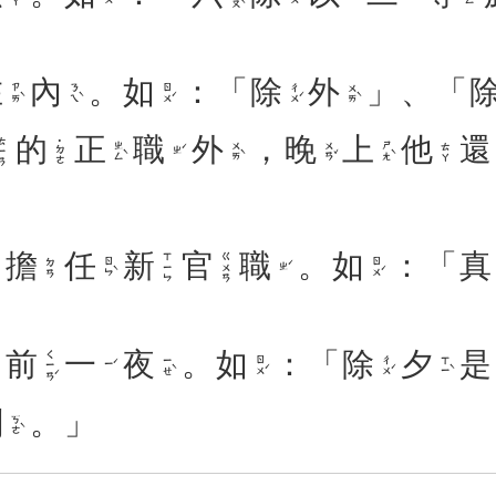
在
內
。
如
：「
除
外
」、「
ㄗㄞˋ
ㄋㄟˋ
ㄖㄨˊ
ㄔㄨˊ
ㄨㄞˋ
的
正
職
外
，
晚
上
他
還
ㄧㄢ
˙ㄉㄜ
ㄓㄥˋ
ㄨㄞˋ
ㄨㄢˇ
ㄕㄤˋ
ㄊㄚ
ㄓˊ
，
擔
任
新
官
職
。
如
：「
真
ㄒㄧㄣ
ㄍㄨㄢ
ㄖㄣˋ
ㄖㄨˊ
ㄉㄢ
ㄓˊ
前
一
夜
。
如
：「
除
夕
是
ㄑㄧㄢˊ
ㄧㄝˋ
ㄖㄨˊ
ㄔㄨˊ
ㄒㄧˋ
ㄧˊ
刻
。」
ㄎㄜˋ