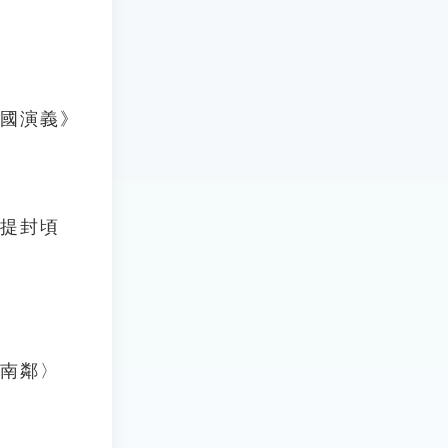
三國演義》
，提封頃
〈南鄰〉