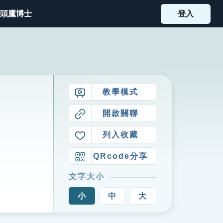
頭鷹博士
登入
教學模式
開啟關聯
列入收藏
QRcode分享
文字大小
小
中
大