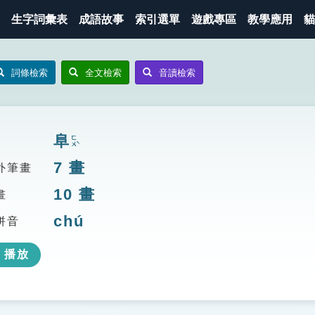
生字詞彙表
成語故事
索引選單
遊戲專區
教學應用
貓
詞條檢索
全文檢索
音讀檢索
阜
ㄈㄨˋ
7
畫
外筆畫
10
畫
畫
chú
拼音
播放