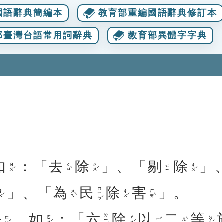
國語辭典簡編本
教育部重編國語辭典修訂本
部臺灣台語常用詞辭典
教育部異體字字典
如
：「
去
除
」、「
剔
除
」
ㄖㄨˊ
ㄑㄩˋ
ㄔㄨˊ
ㄔㄨˊ
ㄊㄧ
」、「
為
民
除
害
」。
ㄇㄧㄣˊ
ㄨˊ
ㄨㄟˋ
ㄔㄨˊ
ㄏㄞˋ
法
。
如
：「
六
除
以
二
等
ㄌㄧㄡˋ
ㄈㄚˇ
ㄖㄨˊ
ㄔㄨˊ
ㄉㄥˇ
ㄧˇ
ㄦˋ