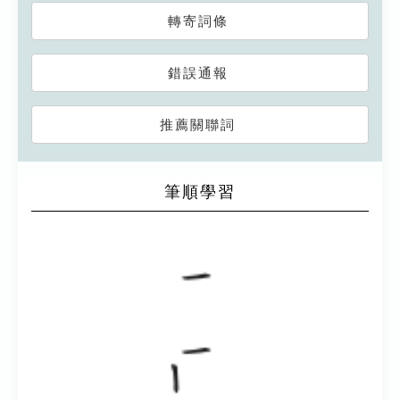
轉寄詞條
錯誤通報
推薦關聯詞
筆順學習