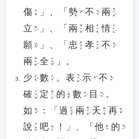
傷
」、「
勢
不
兩
ㄌㄧㄤˇ
ㄅㄨˋ
ㄕㄤ
ㄕˋ
立
」、「
兩
相
情
ㄌㄧㄤˇ
ㄑㄧㄥˊ
ㄒㄧㄤ
ㄌㄧˋ
願
」、「
忠
孝
不
ㄒㄧㄠˋ
ㄓㄨㄥ
ㄩㄢˋ
ㄅㄨˋ
兩
全
」。
ㄌㄧㄤˇ
ㄑㄩㄢˊ
少
數
。
表
示
不
ㄅㄧㄠˇ
ㄕㄠˇ
ㄕㄨˋ
ㄅㄨˊ
ㄕˋ
確
定
的
數
目
。
ㄑㄩㄝˋ
ㄉㄧㄥˋ
˙ㄉㄜ
ㄕㄨˋ
ㄇㄨˋ
如
：「
過
兩
天
再
ㄍㄨㄛˋ
ㄌㄧㄤˇ
ㄊㄧㄢ
ㄖㄨˊ
ㄗㄞˋ
說
吧
！」、「
他
的
ㄕㄨㄛ
˙ㄅㄚ
ㄉㄧˊ
ㄊㄚ