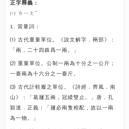
正字釋義：
㈠ ㄌㄧㄤˇ
1. 當量詞：
⑴ 古代重量單位。《說文解字．㒳部》：
「兩，二十四銖爲一兩。」
⑵ 重量單位。公制一兩為十分之一公斤；
一臺兩為十六分之一臺斤。
⑶ 古代計鞋履之單位。《詩經．齊風．南
山》：「葛屨五兩，冠緌雙止。」唐．孔
穎達．正義：「屨必兩隻相配，故以一兩
為一物。」