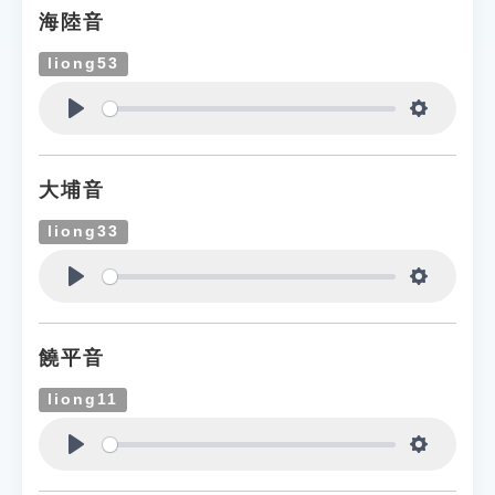
海陸音
liong53
Play
Settings
大埔音
liong33
Play
Settings
饒平音
liong11
Play
Settings