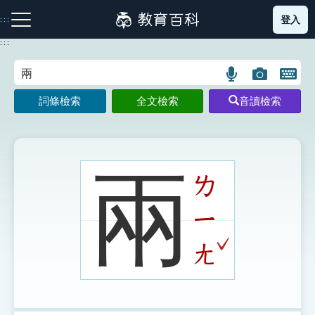
跳
登入
:::
到
主
:::
要
內
語
圖
開
容
注音索引圖示
筆畫索引圖示
部首索引表圖示
言
片
啟
詞條檢索
全文檢索
音讀檢索
搜
搜
鍵
尋
尋
盤
圖
圖
圖
示
示
示
兩
ㄌ
ㄧ
網站導覽
ˇ
ㄤ
生字詞彙表
成語故事