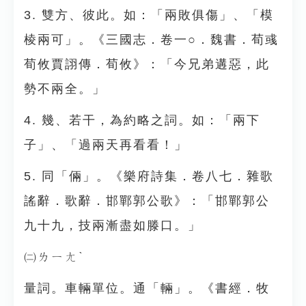
3. 雙方、彼此。如：「兩敗俱傷」、「模
棱兩可」。《三國志．卷一○．魏書．荀彧
荀攸賈詡傳．荀攸》：「今兄弟遘惡，此
勢不兩全。」
4. 幾、若干，為約略之詞。如：「兩下
子」、「過兩天再看看！」
5. 同「倆」。《樂府詩集．卷八七．雜歌
謠辭．歌辭．邯鄲郭公歌》：「邯鄲郭公
九十九，技兩漸盡如滕口。」
㈡ㄌㄧㄤˋ
量詞。車輛單位。通「輛」。《書經．牧