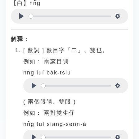
【白】nn̄g
Play
Settings
解釋：
[
數詞
]
數目字「二」、雙也。
例如：
兩蕊目睭
nn̄g luí ba̍k-tsiu
Play
Settings
( 兩個眼睛、雙眼 )
例如：
兩對雙生仔
nn̄g tuì siang-senn-á