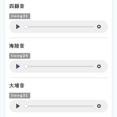
四縣音
liong31
Play
Settings
海陸音
liong24
Play
Settings
大埔音
liong31
Play
Settings