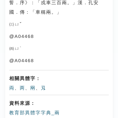
誓．序》：「戎車三百兩。」漢．孔安
國．傳：「車稱兩。」
㈢ㄩˇ
@A04468
㈣ㄩˋ
@A04468
相關異體字：
両
、
两
、
㒳
、
刄
資料來源：
教育部異體字字典_兩