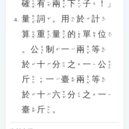
確
有
兩
下
子
！」
ㄑㄩㄝˋ
ㄌㄧㄤˇ
ㄒㄧㄚˋ
ㄧㄡˇ
˙ㄗ
量
詞
。
用
於
計
ㄌㄧㄤˋ
ㄩㄥˋ
ㄐㄧˋ
ㄘˊ
ㄩˊ
算
重
量
的
單
位
ㄙㄨㄢˋ
ㄓㄨㄥˋ
ㄌㄧㄤˋ
˙ㄉㄜ
ㄨㄟˋ
ㄉㄢ
。
公
制
一
兩
等
ㄌㄧㄤˇ
ㄍㄨㄥ
ㄉㄥˇ
ㄓˋ
ㄧˋ
於
十
分
之
一
公
ㄍㄨㄥ
ㄈㄣ
ㄩˊ
ㄕˊ
ㄓ
ㄧ
斤
；
一
臺
兩
等
ㄌㄧㄤˇ
ㄐㄧㄣ
ㄊㄞˊ
ㄉㄥˇ
ㄧˋ
於
十
六
分
之
一
ㄌㄧㄡˋ
ㄈㄣ
ㄩˊ
ㄕˊ
ㄓ
ㄧ
臺
斤
。
ㄐㄧㄣ
ㄊㄞˊ