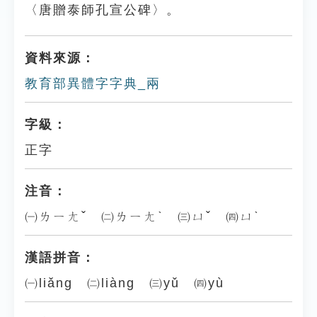
〈唐贈泰師孔宣公碑〉。
資料來源：
教育部異體字字典_兩
字級：
正字
注音：
㈠ㄌㄧㄤˇ ㈡ㄌㄧㄤˋ ㈢ㄩˇ ㈣ㄩˋ
漢語拼音：
㈠liǎng ㈡liàng ㈢yǔ ㈣yù