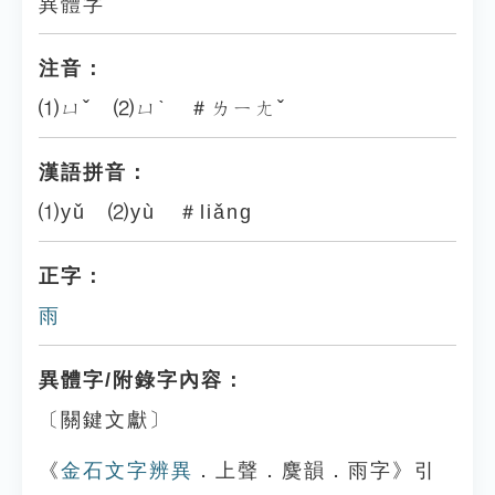
異體字
注音：
⑴ㄩˇ ⑵ㄩˋ ＃ㄌㄧㄤˇ
漢語拼音：
⑴yǔ ⑵yù ＃liǎng
正字：
雨
異體字/附錄字內容：
〔關鍵文獻〕
《
金石文字辨異
．上聲．麌韻．雨字》引