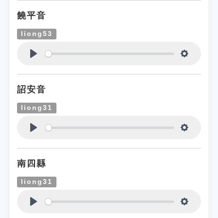
饒平音
liong53
Play
Settings
詔安音
liong31
Play
Settings
南四縣
liong31
Play
Settings