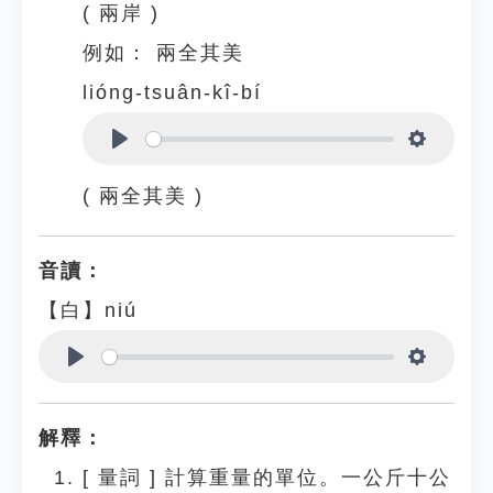
( 兩岸 )
例如：
兩全其美
lióng-tsuân-kî-bí
Play
Settings
( 兩全其美 )
音讀：
【白】niú
Play
Settings
解釋：
[
量詞
]
計算重量的單位。一公斤十公