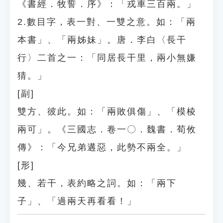
《書經．牧誓．序》：「戎車三百兩。」
2.數目字，表一對、一雙之意。如：「兩
本書」、「兩姊妹」。唐．李白〈長干
行〉二首之一：「同居長干里，兩小無嫌
猜。」
[副]
雙方、彼此。如：「兩敗俱傷」、「模棱
兩可」。《三國志．卷一〇．魏書．荀攸
傳》：「今兄弟遘惡，此勢不兩全。」
[形]
幾、若干，表約略之詞。如：「兩下
子」、「過兩天再看看！」