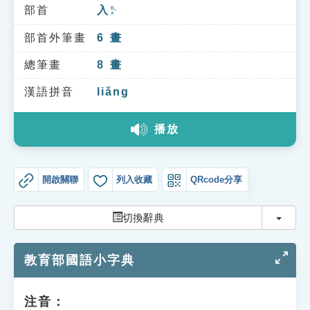
索引選單
部首
入
ㄖㄨˋ
知識索引
部首外筆畫
6
畫
單字索引
總筆畫
8
畫
生命大百科索引
漢語拼音
liǎng
播放
遊戲專區
教學應用
開啟關聯
列入收藏
QRcode分享
貓頭鷹博士
切換
切換辭典
教育部國語小字典
注音：