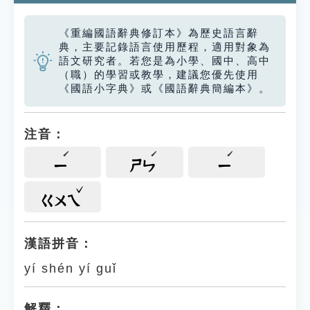
《重編國語辭典修訂本》為歷史語言辭
典，主要記錄語言使用歷程，適用對象為
語文研究者。若您是為小學、國中、高中
（職）的學習或教學，建議您優先使用
《國語小字典》或《國語辭典簡編本》。
注音：
ㄧ
ㄕㄣ
ㄧ
ㄍㄨㄟ
漢語拼音：
yí shén yí guǐ
解釋：