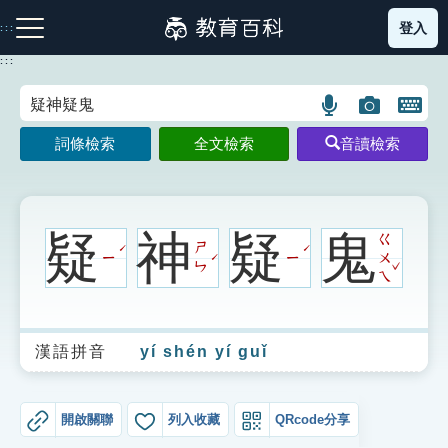
跳
登入
:::
到
主
:::
要
內
語
圖
開
容
注音索引圖示
筆畫索引圖示
部首索引表圖示
言
片
啟
詞條檢索
全文檢索
音讀檢索
搜
搜
鍵
尋
尋
盤
圖
圖
圖
示
示
示
疑
神
疑
鬼
ㄍ
ㄕ
ˊ
ˊ
ㄧ
ㄧ
ㄨ
ˊ
ˇ
ㄣ
ㄟ
網站導覽
漢語拼音
yí shén yí guǐ
生字詞彙表
成語故事
開啟關聯
列入收藏
QRcode分享