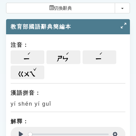
索引選單
切換
切換辭典
知識索引
教育部國語辭典簡編本
單字索引
生命大百科索引
注音：
遊戲專區
ㄧ
ㄕㄣ
ㄧ
教學應用
ㄍㄨㄟ
貓頭鷹博士
漢語拼音：
yí shén yí guǐ
解釋：