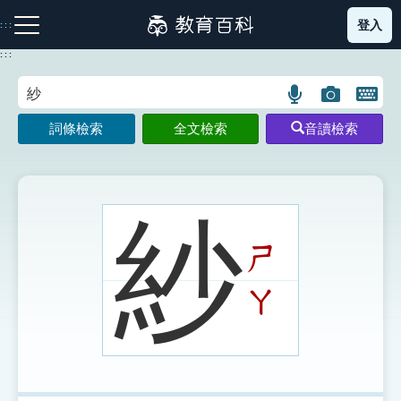
跳
登入
:::
到
主
:::
要
內
語
圖
開
容
注音索引圖示
筆畫索引圖示
部首索引表圖示
言
片
啟
詞條檢索
全文檢索
音讀檢索
搜
搜
鍵
尋
尋
盤
圖
圖
圖
示
示
示
紗
ㄕ
網站導覽
ㄚ
生字詞彙表
成語故事