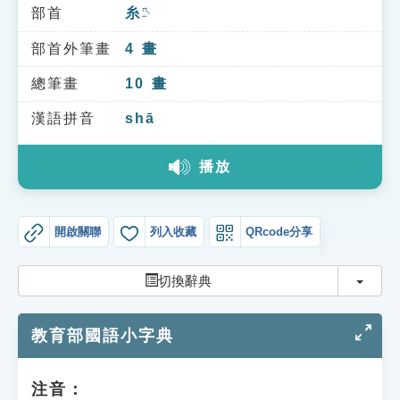
索引選單
部首
糸
ㄇㄧˋ
知識索引
部首外筆畫
4
畫
單字索引
總筆畫
10
畫
生命大百科索引
漢語拼音
shā
播放
遊戲專區
教學應用
開啟關聯
列入收藏
QRcode分享
貓頭鷹博士
切換
切換辭典
教育部國語小字典
注音：