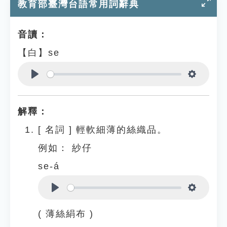
教育部臺灣台語常用詞辭典
音讀：
【白】se
Play
Settings
解釋：
[
名詞
]
輕軟細薄的絲織品。
例如：
紗仔
se-á
Play
Settings
( 薄絲絹布 )