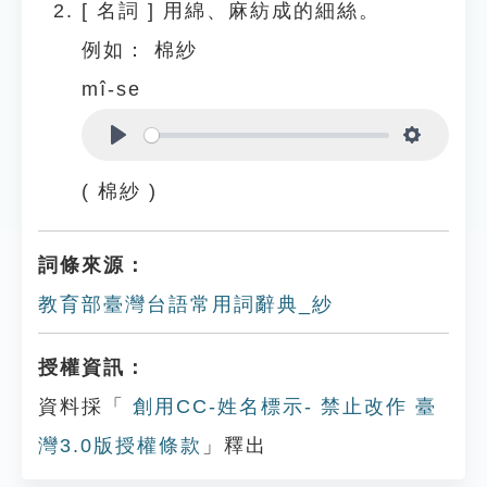
[
名詞
]
用綿、麻紡成的細絲。
例如：
棉紗
mî-se
Play
Settings
( 棉紗 )
詞條來源：
教育部臺灣台語常用詞辭典_紗
授權資訊：
資料採「
創用CC-姓名標示- 禁止改作 臺
灣3.0版授權條款
」釋出