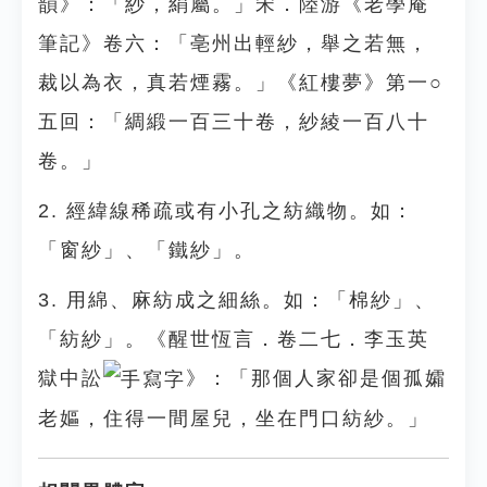
韻》：「紗，絹屬。」宋．陸游《老學庵
筆記》卷六：「亳州出輕紗，舉之若無，
裁以為衣，真若煙霧。」《紅樓夢》第一○
五回：「綢緞一百三十卷，紗綾一百八十
卷。」
2. 經緯線稀疏或有小孔之紡織物。如：
「窗紗」、「鐵紗」。
3. 用綿、麻紡成之細絲。如：「棉紗」、
「紡紗」。《醒世恆言．卷二七．李玉英
獄中訟
》：「那個人家卻是個孤孀
老嫗，住得一間屋兒，坐在門口紡紗。」