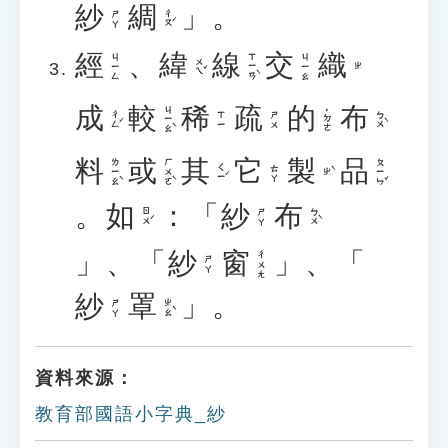
紗
綢
」。
ㄔㄡˊ
ㄕㄚ
經
、
緯
線
交
織
ㄒㄧㄢˋ
ㄐㄧㄥ
ㄐㄧㄠ
ㄨㄟˇ
ㄓ
成
較
稀
疏
的
布
ㄐㄧㄠˋ
˙ㄉㄜ
ㄔㄥˊ
ㄅㄨˋ
ㄒㄧ
ㄕㄨ
料
或
其
它
製
品
ㄌㄧㄠˋ
ㄏㄨㄛˋ
ㄆㄧㄣˇ
ㄑㄧˊ
ㄊㄚ
ㄓˋ
。
如
：「
紗
布
ㄖㄨˊ
ㄅㄨˋ
ㄕㄚ
」、「
紗
窗
」、「
ㄔㄨㄤ
ㄕㄚ
紗
罩
」。
ㄓㄠˋ
ㄕㄚ
資料來源：
教育部國語小字典_紗