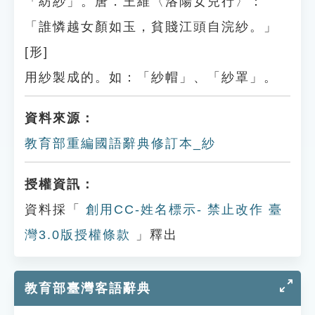
「紡紗」。唐．王維〈洛陽女兒行〉：
「誰憐越女顏如玉，貧賤江頭自浣紗。」
[形]
用紗製成的。如：「紗帽」、「紗罩」。
資料來源：
教育部重編國語辭典修訂本_紗
授權資訊：
資料採「
創用CC-姓名標示- 禁止改作 臺
灣3.0版授權條款
」釋出
教育部臺灣客語辭典