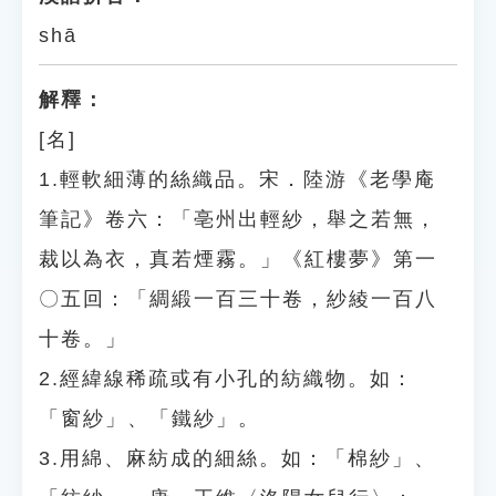
shā
解釋：
[名]
1.輕軟細薄的絲織品。宋．陸游《老學庵
筆記》卷六：「亳州出輕紗，舉之若無，
裁以為衣，真若煙霧。」《紅樓夢》第一
〇五回：「綢緞一百三十卷，紗綾一百八
十卷。」
2.經緯線稀疏或有小孔的紡織物。如：
「窗紗」、「鐵紗」。
3.用綿、麻紡成的細絲。如：「棉紗」、