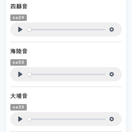
四縣音
sa24
Play
Settings
海陸音
sa53
Play
Settings
大埔音
sa33
Play
Settings