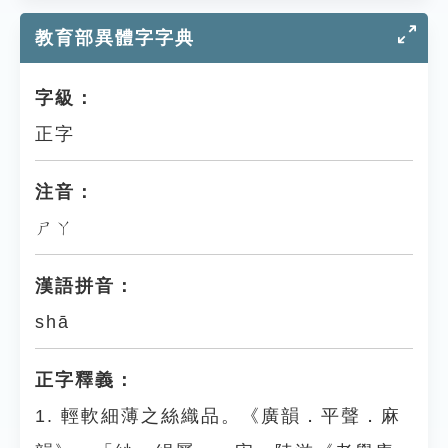
教育部異體字字典
字級：
正字
注音：
ㄕㄚ
漢語拼音：
shā
正字釋義：
1. 輕軟細薄之絲織品。《廣韻．平聲．麻