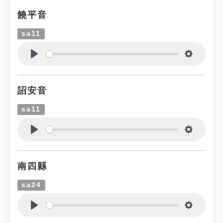
饒平音
sa11
Play
Settings
詔安音
sa11
Play
Settings
南四縣
sa24
Play
Settings