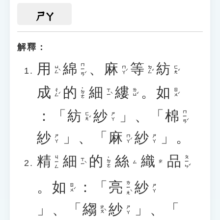
ㄕㄚ
解釋：
用
綿
、
麻
等
紡
ㄇㄧㄢˊ
ㄩㄥˋ
ㄇㄚˊ
ㄉㄥˇ
ㄈㄤˇ
成
的
細
縷
。
如
˙ㄉㄜ
ㄔㄥˊ
ㄒㄧˋ
ㄌㄩˇ
ㄖㄨˊ
：「
紡
紗
」、「
棉
ㄇㄧㄢˊ
ㄈㄤˇ
ㄕㄚ
紗
」、「
麻
紗
」。
ㄇㄚˊ
ㄕㄚ
ㄕㄚ
精
細
的
絲
織
品
ㄆㄧㄣˇ
ㄐㄧㄥ
˙ㄉㄜ
ㄒㄧˋ
ㄙ
ㄓ
。
如
：「
亮
紗
ㄌㄧㄤˋ
ㄖㄨˊ
ㄕㄚ
」、「
縐
紗
」、「
ㄓㄡˋ
ㄕㄚ