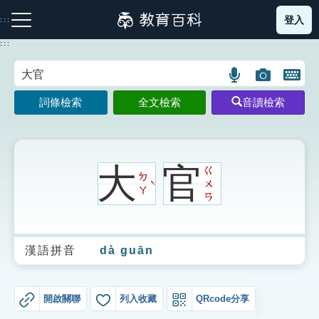
跳
登入
:::
到
主
:::
要
內
語
圖
開
容
注音索引圖示
筆畫索引圖示
部首索引表圖示
言
片
啟
詞條檢索
全文檢索
音讀檢索
搜
搜
鍵
尋
尋
盤
圖
圖
圖
示
示
示
大
官
ㄍ
ㄉ
ㄨ
ˋ
ㄚ
ㄢ
網站導覽
漢語拼音
dà guān
生字詞彙表
成語故事
開啟關聯
列入收藏
QRcode分享