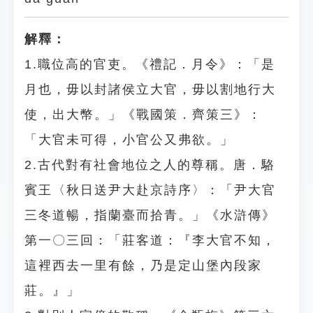
解釋：
1.職位高的官吏。《禮記．月令》：「是
月也，毋以封諸侯立大官，毋以割地行大
使，出大幣。」《戰國策．齊策三》：
「大官未可得，小官公又弗欲。」
2.古代對有社會地位之人的尊稱。唐．駱
賓王〈秋日送尹大赴京詩序〉：「尹大官
三冬道暢，指蘭臺而拾青。」《水滸傳》
第一〇三回：「莊客道：『李大官不知，
這裡西去一里有餘，乃是定山堡內段家
莊。』」