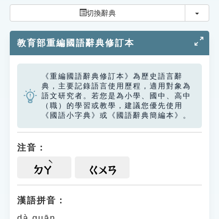
索引選單
切換
切換辭典
知識索引
教育部重編國語辭典修訂本
單字索引
生命大百科索引
《重編國語辭典修訂本》為歷史語言辭
典，主要記錄語言使用歷程，適用對象為
遊戲專區
語文研究者。若您是為小學、國中、高中
（職）的學習或教學，建議您優先使用
《國語小字典》或《國語辭典簡編本》。
教學應用
貓頭鷹博士
注音：
ㄉㄚ
ㄍㄨㄢ
漢語拼音：
dà guān