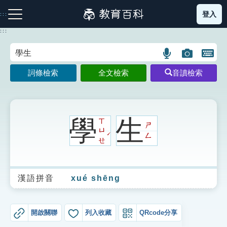
跳
登入
:::
到
主
:::
要
內
語
圖
開
容
注音索引圖示
筆畫索引圖示
部首索引表圖示
言
片
啟
詞條檢索
全文檢索
音讀檢索
搜
搜
鍵
尋
尋
盤
圖
圖
圖
示
示
示
學
生
ㄒ
ㄕ
ㄩ
ˊ
ㄥ
ㄝ
網站導覽
漢語拼音
xué shēng
生字詞彙表
成語故事
開啟關聯
列入收藏
QRcode分享