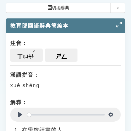
索引選單
切換
切換辭典
知識索引
教育部國語辭典簡編本
單字索引
生命大百科索引
注音：
遊戲專區
ㄒㄩㄝ
ㄕㄥ
教學應用
漢語拼音：
xué shēng
貓頭鷹博士
解釋：
Play
Settings
在學校讀書的人。