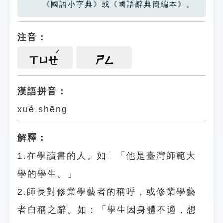
《國語小字典》或《國語辭典簡編本》。
注音：
ㄒㄩㄝ
ㄕㄥ
漢語拼音：
xué shēng
解釋：
1.在學讀書的人。如：「他是臺灣師範大
學的學生。」
2.師長對修業學藝者的稱呼，或修業學藝
者自稱之辭。如：「學生因身體不適，想