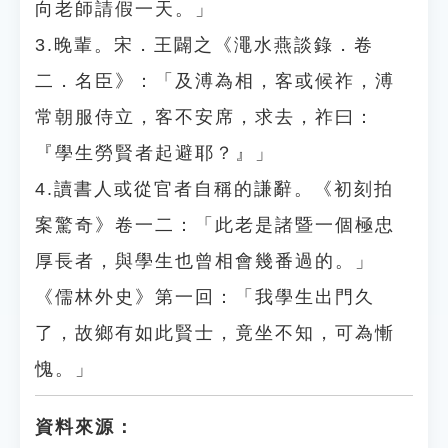
向老師請假一天。」
3.晚輩。宋．王闢之《澠水燕談錄．卷
二．名臣》：「及溥為相，客或候祚，溥
常朝服侍立，客不安席，求去，祚曰：
『學生勞賢者起避耶？』」
4.讀書人或從官者自稱的謙辭。《初刻拍
案驚奇》卷一二：「此老是諸暨一個極忠
厚長者，與學生也曾相會幾番過的。」
《儒林外史》第一回：「我學生出門久
了，故鄉有如此賢士，竟坐不知，可為慚
愧。」
資料來源：