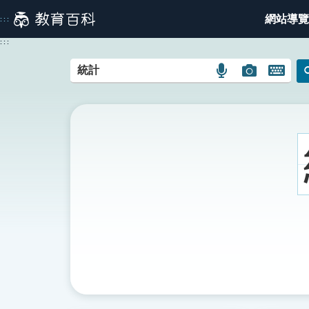
跳
網站導覽
:::
到
主
:::
要
內
語
圖
開
容
言
片
啟
搜
搜
鍵
尋
尋
盤
圖
圖
圖
示
示
示