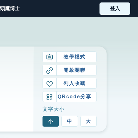
頭鷹博士
登入
教學模式
開啟關聯
列入收藏
QRcode分享
文字大小
小
中
大