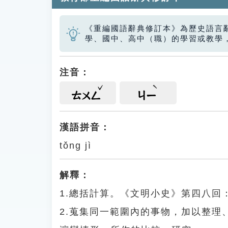
《重編國語辭典修訂本》為歷史語言
學、國中、高中（職）的學習或教學
注音：
ㄊㄨㄥ
ㄐㄧ
漢語拼音：
tǒng jì
解釋：
1.總括計算。《文明小史》第四八
2.蒐集同一範圍內的事物，加以整