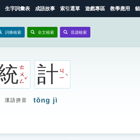
生字詞彙表
成語故事
索引選單
遊戲專區
教學應用
貓
詞條檢索
全文檢索
音讀檢索
統
計
ㄊ
ㄐ
ㄨ
ˋ
ˇ
ㄧ
ㄥ
tǒng jì
漢語拼音