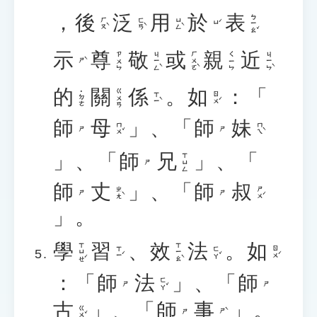
，
後
泛
用
於
表
ㄅㄧㄠˇ
ㄏㄡˋ
ㄈㄢˋ
ㄩㄥˋ
ㄩˊ
示
尊
敬
或
親
近
ㄐㄧㄥˋ
ㄏㄨㄛˋ
ㄐㄧㄣˋ
ㄗㄨㄣ
ㄑㄧㄣ
ㄕˋ
的
關
係
。
如
：「
ㄍㄨㄢ
˙ㄉㄜ
ㄒㄧˋ
ㄖㄨˊ
師
母
」、「
師
妹
ㄇㄨˇ
ㄇㄟˋ
ㄕ
ㄕ
」、「
師
兄
」、「
ㄒㄩㄥ
ㄕ
師
丈
」、「
師
叔
ㄓㄤˋ
ㄕㄨˊ
ㄕ
ㄕ
」。
學
習
、
效
法
。
如
ㄒㄩㄝˊ
ㄒㄧㄠˋ
ㄒㄧˊ
ㄈㄚˇ
ㄖㄨˊ
：「
師
法
」、「
師
ㄈㄚˇ
ㄕ
ㄕ
古
」、「
師
事
」。
ㄍㄨˇ
ㄕˋ
ㄕ