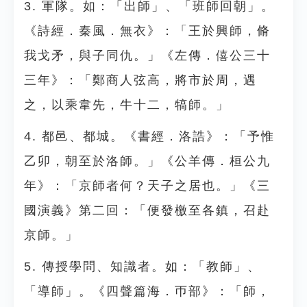
3. 軍隊。如：「出師」、「班師回朝」。
《詩經．秦風．無衣》：「王於興師，脩
我戈矛，與子同仇。」《左傳．僖公三十
三年》：「鄭商人弦高，將市於周，遇
之，以乘韋先，牛十二，犒師。」
4. 都邑、都城。《書經．洛誥》：「予惟
乙卯，朝至於洛師。」《公羊傳．桓公九
年》：「京師者何？天子之居也。」《三
國演義》第二回：「便發檄至各鎮，召赴
京師。」
5. 傳授學問、知識者。如：「教師」、
「導師」。《四聲篇海．帀部》：「師，