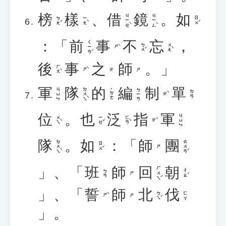
榜
樣
、
借
鏡
。
如
ㄐㄧㄝˋ
ㄐㄧㄥˋ
ㄅㄤˇ
ㄧㄤˋ
ㄖㄨˊ
：「
前
事
不
忘
，
ㄑㄧㄢˊ
ㄅㄨˊ
ㄨㄤˋ
ㄕˋ
後
事
之
師
。」
ㄏㄡˋ
ㄕˋ
ㄓ
ㄕ
軍
隊
的
編
制
單
ㄉㄨㄟˋ
ㄐㄩㄣ
ㄅㄧㄢ
˙ㄉㄜ
ㄉㄢ
ㄓˋ
位
。
也
泛
指
軍
ㄐㄩㄣ
ㄨㄟˋ
ㄧㄝˇ
ㄈㄢˋ
ㄓˇ
隊
。
如
：「
師
團
ㄉㄨㄟˋ
ㄊㄨㄢˊ
ㄖㄨˊ
ㄕ
」、「
班
師
回
朝
ㄏㄨㄟˊ
ㄔㄠˊ
ㄅㄢ
ㄕ
」、「
誓
師
北
伐
ㄅㄟˇ
ㄈㄚ
ㄕˋ
ㄕ
」。