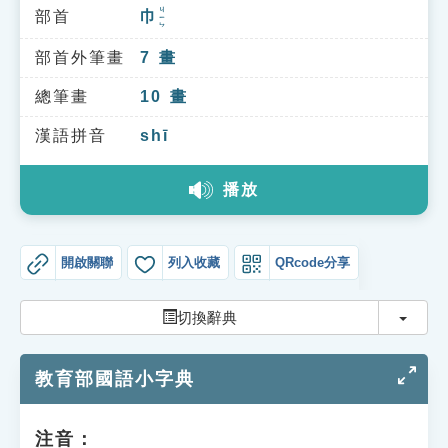
索引選單
ㄐㄧㄣ
部首
巾
知識索引
部首外筆畫
7
畫
單字索引
總筆畫
10
畫
生命大百科索引
漢語拼音
shī
遊戲專區
播放
教學應用
開啟關聯
列入收藏
QRcode分享
貓頭鷹博士
切換
切換辭典
教育部國語小字典
注音：