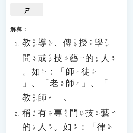
ㄕ
解釋：
教
導
、
傳
授
學
ㄐㄧㄠˋ
ㄔㄨㄢˊ
ㄒㄩㄝˊ
ㄉㄠˇ
ㄕㄡˋ
問
或
技
藝
的
人
ㄏㄨㄛˋ
˙ㄉㄜ
ㄨㄣˋ
ㄐㄧˋ
ㄖㄣˊ
ㄧˋ
。
如
：「
師
徒
ㄖㄨˊ
ㄊㄨˊ
ㄕ
」、「
老
師
」、「
ㄌㄠˇ
ㄕ
教
師
」。
ㄐㄧㄠˋ
ㄕ
稱
有
專
門
技
藝
ㄓㄨㄢ
ㄧㄡˇ
ㄇㄣˊ
ㄐㄧˋ
ㄔㄥ
ㄧˋ
的
人
。
如
：「
律
˙ㄉㄜ
ㄖㄣˊ
ㄖㄨˊ
ㄌㄩˋ