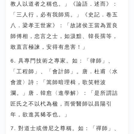
教人以道者之稱也。」《論語．述而》：
「三人行，必有我師焉。」《史記．卷五
八．梁孝王世家》：「故諸侯王當為置良
師傅相，忠言之士，如汲黯、韓長孺等，
敢直言極諫，安得有患害！」
6. 具專門技術之專家。如：「律師」、
「工程師」、「會計師」。唐．杜甫〈水
會渡〉詩：「篙師暗理楫，歌笑輕波
瀾。」唐．韓愈〈進學解〉：「是所謂詰
匠氏之不以杙為楹，而訾醫師以昌陽引
年，欲進其豨苓也。」
7. 對道士或僧尼之尊稱。如：「禪師」、