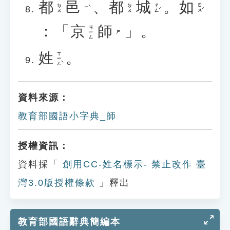
都
邑
、
都
城
。
如
ㄔㄥˊ
ㄖㄨˊ
ㄉㄨ
ㄉㄨ
ㄧˋ
：「
京
師
」。
ㄐㄧㄥ
ㄕ
姓
。
ㄒㄧㄥˋ
資料來源：
教育部國語小字典_師
授權資訊：
資料採「
創用CC-姓名標示- 禁止改作 臺
灣3.0版授權條款
」釋出
教育部國語辭典簡編本