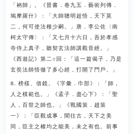
「衲師」。《晉書．卷九五．藝術列傳．
鳩摩羅什》：「大師聰明超悟，天下莫
二，何可使法種少嗣。」唐．李公佐〈南
柯太守傳〉：「又七月十六日，吾於孝感
寺侍上真子，聽契玄法師講觀音經。」
《西遊記》第二○回：「這一篇偈子，乃是
玄奘法師悟徹了多心經，打開了門戶。」
8. 榜樣、借鏡。《字彙．巾部》：「師，
人之模範也。」《孟子．盡心下》：「聖
人，百世之師也。」《戰國策．趙策
一》：「臣觀成事，聞往古，天下之美
同，臣主之權均之能美，未之有也。前事