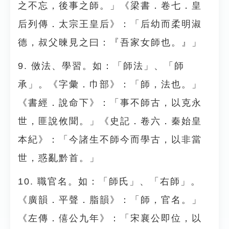
之不忘，後事之師。」《梁書．卷七．皇
后列傳．太宗王皇后》：「后幼而柔明淑
德，叔父暕見之曰：『吾家女師也。』」
9. 傚法、學習。如：「師法」、「師
承」。《字彙．巾部》：「師，法也。」
《書經．說命下》：「事不師古，以克永
世，匪說攸聞。」《史記．卷六．秦始皇
本紀》：「今諸生不師今而學古，以非當
世，惑亂黔首。」
10. 職官名。如：「師氏」、「右師」。
《廣韻．平聲．脂韻》：「師，官名。」
《左傳．僖公九年》：「宋襄公即位，以