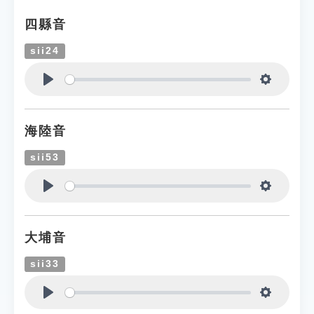
四縣音
sii24
Play
Settings
海陸音
sii53
Play
Settings
大埔音
sii33
Play
Settings