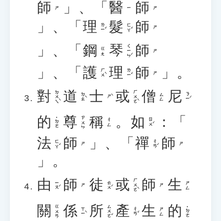
師
」、「
醫
師
ㄕ
ㄧ
ㄕ
」、「
理
髮
師
ㄌㄧˇ
ㄈㄚˇ
ㄕ
」、「
鋼
琴
師
ㄑㄧㄣˊ
ㄍㄤ
ㄕ
」、「
護
理
師
」。
ㄏㄨˋ
ㄌㄧˇ
ㄕ
對
道
士
或
僧
尼
ㄉㄨㄟˋ
ㄏㄨㄛˋ
ㄉㄠˋ
ㄋㄧˊ
ㄙㄥ
ㄕˋ
的
尊
稱
。
如
：「
ㄗㄨㄣ
˙ㄉㄜ
ㄖㄨˊ
ㄔㄥ
法
師
」、「
禪
師
ㄈㄚˇ
ㄔㄢˊ
ㄕ
ㄕ
」。
由
師
徒
或
師
生
ㄏㄨㄛˋ
ㄧㄡˊ
ㄊㄨˊ
ㄕㄥ
ㄕ
ㄕ
關
係
所
產
生
的
ㄙㄨㄛˇ
ㄍㄨㄢ
˙ㄉㄜ
ㄒㄧˋ
ㄔㄢˇ
ㄕㄥ