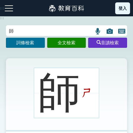
跳
登入
:::
到
主
:::
要
內
語
圖
開
容
注音索引圖示
筆畫索引圖示
部首索引表圖示
言
片
啟
詞條檢索
全文檢索
音讀檢索
搜
搜
鍵
尋
尋
盤
圖
圖
圖
示
示
示
師
ㄕ
網站導覽
生字詞彙表
成語故事