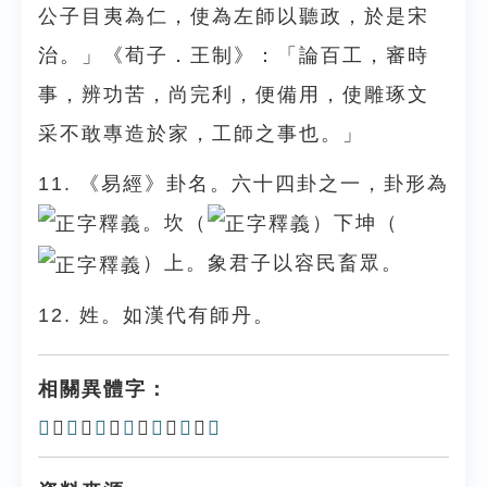
公子目夷為仁，使為左師以聽政，於是宋
治。」《荀子．王制》：「論百工，審時
事，辨功苦，尚完利，便備用，使雕琢文
采不敢專造於家，工師之事也。」
11. 《易經》卦名。六十四卦之一，卦形為
。坎（
）下坤（
）上。象君子以容民畜眾。
12. 姓。如漢代有師丹。
相關異體字：
𨸲
、
𠦵
、
𢂖
、
𢃋
、
𠵀
、
师
、
𩇱