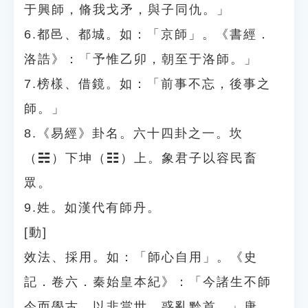
于興師，脩我戈矛，與子同仇。」
6.都邑、都城。如：「京師」。《書經．
洛誥》：「予惟乙卯，朝至于洛師。」
7.榜樣、借鏡。如：「前事不忘，後事之
師。」
8.《易經》卦名。六十四卦之一。坎
（☵）下坤（☷）上。象君子以容民畜
眾。
9.姓。如漢代有師丹。
[動]
效法、採用。如：「師心自用」。《史
記．卷六．秦始皇本紀》：「今諸生不師
今而學古，以非當世，惑亂黔首。」唐．