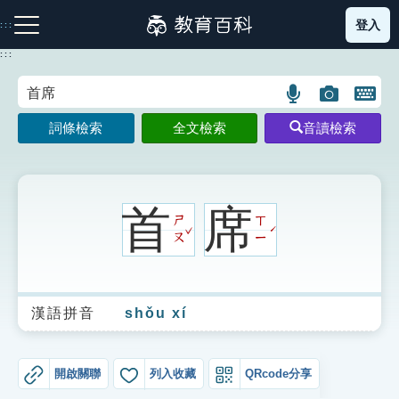
跳
登入
:::
到
主
:::
要
內
語
圖
開
容
注音索引圖示
筆畫索引圖示
部首索引表圖示
言
片
啟
詞條檢索
全文檢索
音讀檢索
搜
搜
鍵
尋
尋
盤
圖
圖
圖
示
示
示
首
席
ㄕ
ㄒ
ˇ
ˊ
ㄡ
ㄧ
網站導覽
漢語拼音
shǒu xí
生字詞彙表
成語故事
開啟關聯
列入收藏
QRcode分享