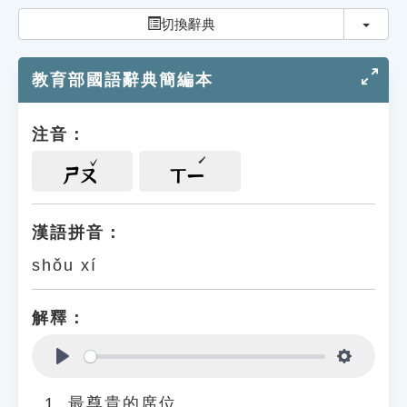
索引選單
切換
切換辭典
知識索引
教育部國語辭典簡編本
單字索引
生命大百科索引
注音：
遊戲專區
ㄕㄡ
ㄒㄧ
教學應用
漢語拼音：
shǒu xí
貓頭鷹博士
解釋：
Play
Settings
最尊貴的席位。