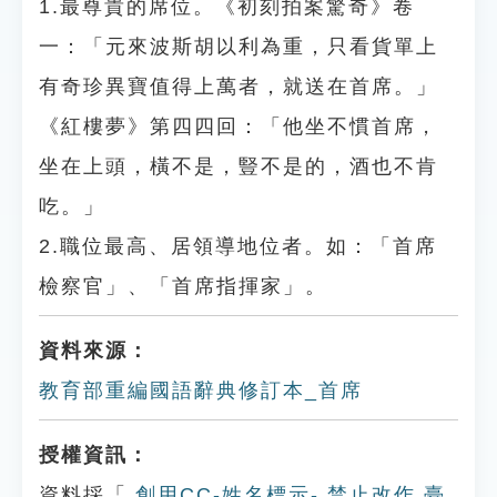
1.最尊貴的席位。《初刻拍案驚奇》卷
一：「元來波斯胡以利為重，只看貨單上
有奇珍異寶值得上萬者，就送在首席。」
《紅樓夢》第四四回：「他坐不慣首席，
坐在上頭，橫不是，豎不是的，酒也不肯
吃。」
2.職位最高、居領導地位者。如：「首席
檢察官」、「首席指揮家」。
資料來源：
教育部重編國語辭典修訂本_首席
授權資訊：
資料採「
創用CC-姓名標示- 禁止改作 臺