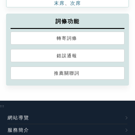
末席
、
次席
詞條功能
轉寄詞條
錯誤通報
推薦關聯詞
:::
網站導覽
服務簡介