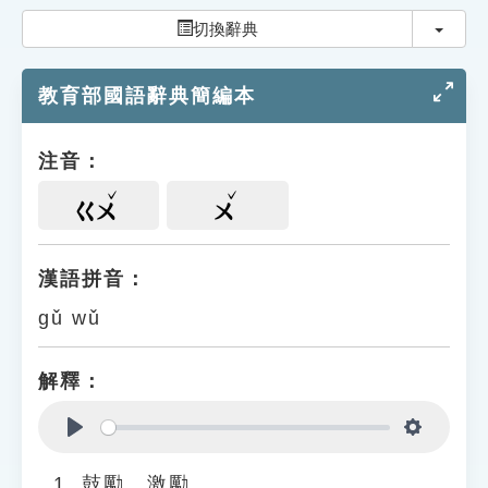
索引選單
切換
切換辭典
知識索引
教育部國語辭典簡編本
單字索引
生命大百科索引
注音：
遊戲專區
ㄍㄨ
ㄨ
教學應用
漢語拼音：
gǔ wǔ
貓頭鷹博士
解釋：
Play
Settings
鼓勵、激勵。