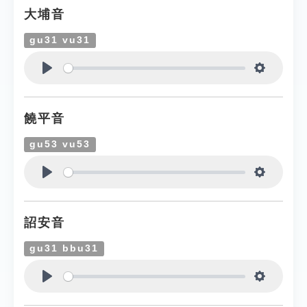
大埔音
gu31 vu31
Play
Settings
饒平音
gu53 vu53
Play
Settings
詔安音
gu31 bbu31
Play
Settings