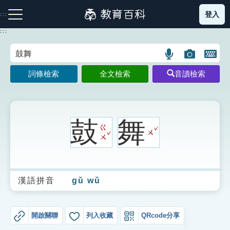
跳
登入
:::
到
主
:::
要
內
語
圖
開
容
注音索引圖示
筆畫索引圖示
部首索引表圖示
言
片
啟
詞條檢索
全文檢索
音讀檢索
搜
搜
鍵
尋
尋
盤
圖
圖
圖
示
示
示
鼓
舞
ˇ
ㄍ
ˇ
ㄨ
ㄨ
網站導覽
漢語拼音
gǔ wǔ
生字詞彙表
成語故事
開啟關聯
列入收藏
QRcode分享