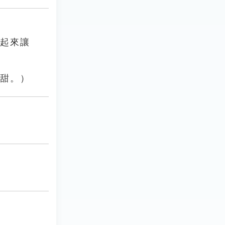
企起來讓
很甜。）