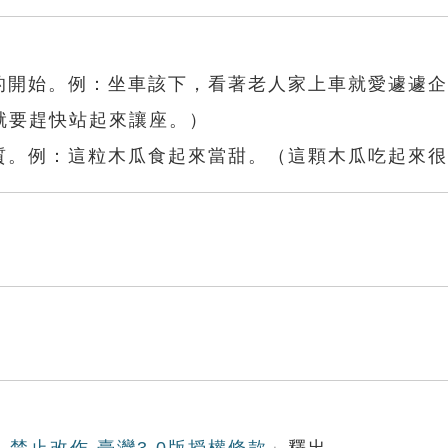
為的開始。例：坐車該下，看著老人家上車就愛遽遽
就要趕快站起來讓座。）
性質。例：這粒木瓜食起來當甜。（這顆木瓜吃起來