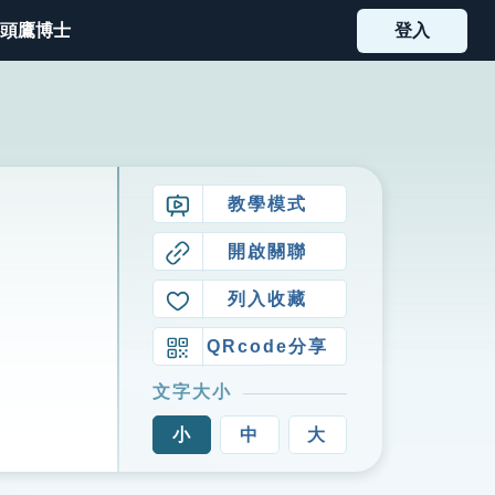
頭鷹博士
登入
教學模式
開啟關聯
列入收藏
QRcode分享
文字大小
小
中
大