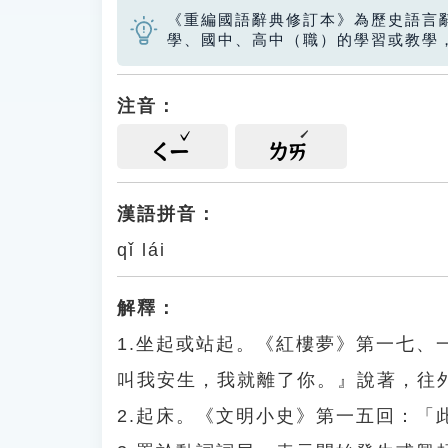
《重編國語辭典修訂本》為歷史語言
學、國中、高中（職）的學習或教學
注音：
ㄑㄧ
ㄌㄞ
漢語拼音：
qǐ lái
解釋：
1.坐起或站起。《紅樓夢》第一七
叫我安生，我就離了你。』說著，往
2.起床。《文明小史》第一五回：「