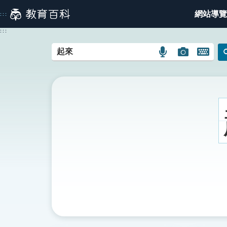
跳
網站導覽
:::
到
主
:::
要
內
語
圖
開
容
言
片
啟
搜
搜
鍵
尋
尋
盤
圖
圖
圖
示
示
示