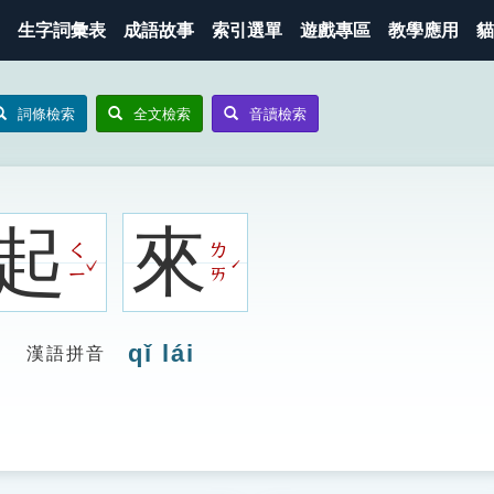
生字詞彙表
成語故事
索引選單
遊戲專區
教學應用
貓
詞條檢索
全文檢索
音讀檢索
起
來
ㄑ
ㄌ
ˇ
ˊ
ㄧ
ㄞ
qǐ lái
漢語拼音