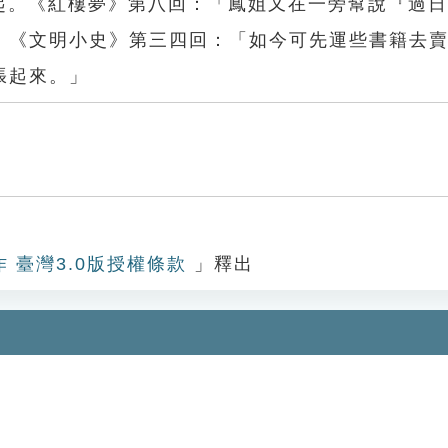
興起。《紅樓夢》第八回：「鳳姐又在一旁幫說『過
」《文明小史》第三四回：「如今可先運些書籍去
張起來。」
作 臺灣3.0版授權條款
」釋出