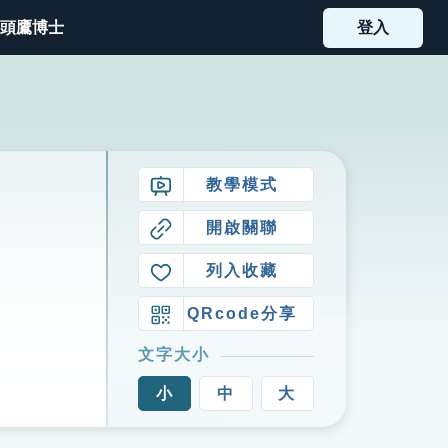
頭鷹博士
登入
教學模式
開啟關聯
列入收藏
QRcode分享
文字大小
小
中
大