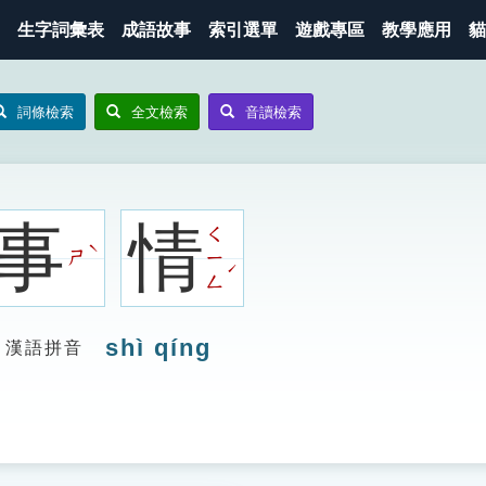
生字詞彙表
成語故事
索引選單
遊戲專區
教學應用
貓
詞條檢索
全文檢索
音讀檢索
事
情
ㄑ
ˋ
ㄕ
ㄧ
ˊ
ㄥ
shì qíng
漢語拼音