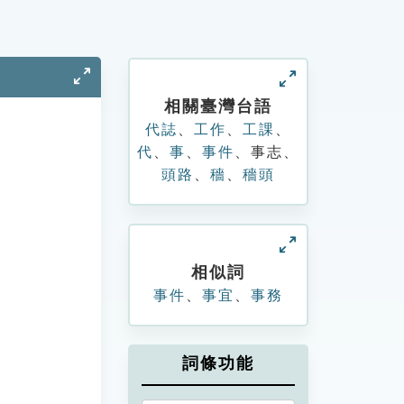
相關臺灣台語
代誌
、
工作
、
工課
、
代
、
事
、
事件
、
事志
、
頭路
、
穡
、
穡頭
相似詞
事件
、
事宜
、
事務
詞條功能