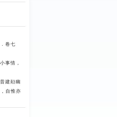
書．卷七
大小事情，
自昔建勛幽
情，自惟亦