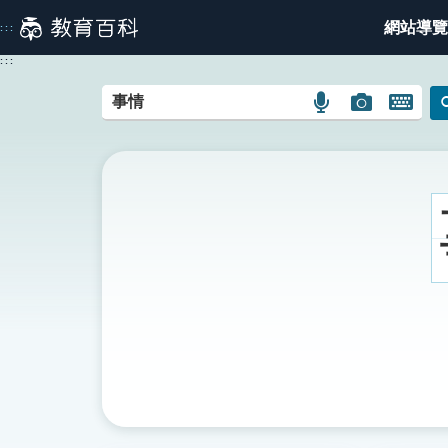
跳
網站導覽
:::
到
主
:::
要
內
語
圖
開
容
言
片
啟
搜
搜
鍵
尋
尋
盤
圖
圖
圖
示
示
示