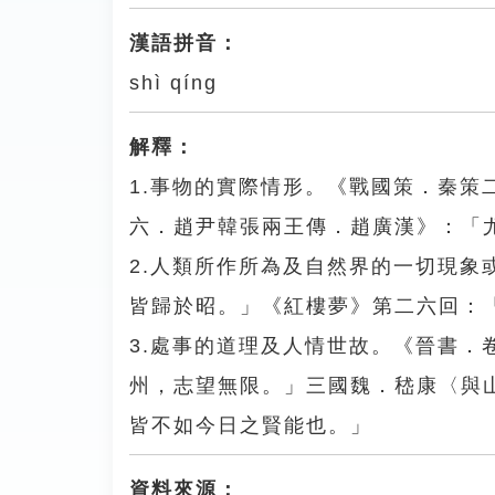
漢語拼音：
shì qíng
解釋：
1.事物的實際情形。《戰國策．秦
六．趙尹韓張兩王傳．趙廣漢》：「
2.人類所作所為及自然界的一切現
皆歸於昭。」《紅樓夢》第二六回：
3.處事的道理及人情世故。《晉書
州，志望無限。」三國魏．嵇康〈與
皆不如今日之賢能也。」
資料來源：