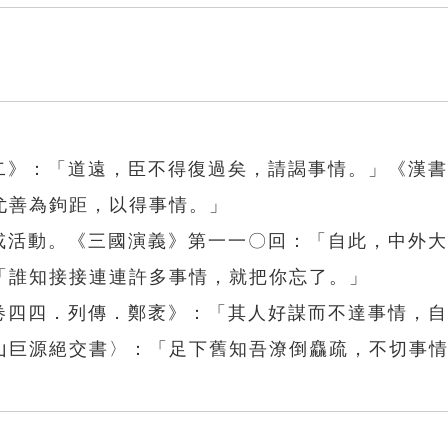
策二》：「道遠，臣不得復過矣，請謁事情。」《漢
尤善為鉤距，以得事情。」
象或活動。《三國演義》第一一〇回：「自此，中外
「誰知接接連連許多事情，就把你忘了。」
．卷四四．列傳．鄭袤》：「其人好謀而不達事情，
山巨源絕交書〉：「足下舊知吾潦倒麤疏，不切事