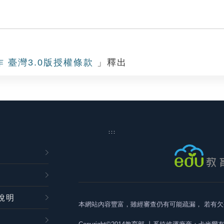
作 臺灣3.0版授權條款
」釋出
:::
說明
本網站內容豐富，雖經審查仍有可能疏漏，
若有欠