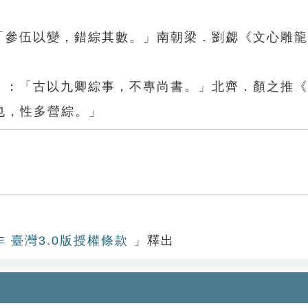
：「參伍以變，錯綜其數。」南朝梁．劉勰《文心雕
」
事〉：「古以九卿綜事，不專尚書。」北齊．顏之推
也，性多營綜。」
作 臺灣3.0版授權條款
」釋出