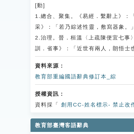
[動]
1.總合、聚集。《易經．繫辭上》
采》：「若乃綜述性靈，敷寫器象。
2.治理。晉．桓溫〈上疏陳便宜七
訓．省事》：「近世有兩人，朗悟士
資料來源：
教育部重編國語辭典修訂本_綜
授權資訊：
資料採「
創用CC-姓名標示- 禁止改
教育部臺灣客語辭典