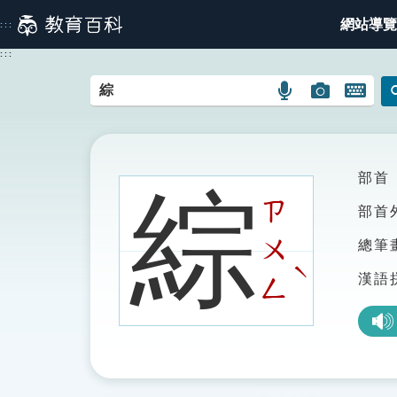
跳
網站導覽
:::
到
主
:::
要
內
語
圖
開
容
言
片
啟
搜
搜
鍵
尋
尋
盤
圖
圖
圖
部首
綜
示
示
示
ㄗ
部首
ㄨ
總筆
ˋ
漢語
ㄥ