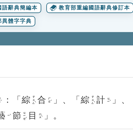
國語辭典簡編本
教育部重編國語辭典修訂本
部異體字字典
：「
綜
合
」、「
綜
計
」、
ㄗㄨㄥˋ
ㄗㄨㄥˋ
ˊ
ㄏㄜˊ
ㄐㄧˋ
藝
節
目
」。
ㄐㄧㄝˊ
ㄇㄨˋ
ㄧˋ