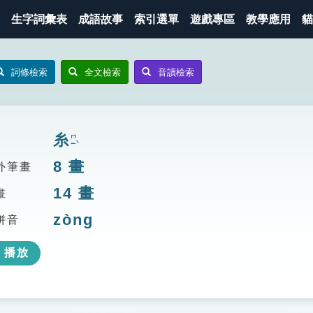
生字詞彙表
成語故事
索引選單
遊戲專區
教學應用
貓
詞條檢索
全文檢索
音讀檢索
糸
ㄇㄧˋ
8
畫
外筆畫
14
畫
畫
zòng
拼音
播放