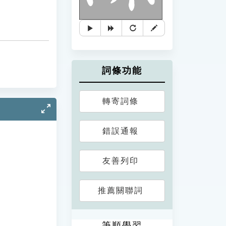
詞條功能
轉寄詞條
錯誤通報
友善列印
推薦關聯詞
筆順學習