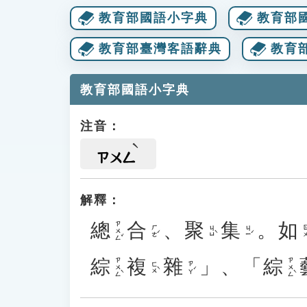
教育部國語小字典
教育部
教育部臺灣客語辭典
教育
教育部國語小字典
注音：
ㄗㄨㄥ
解釋：
總
合
、
聚
集
。
如
ㄗㄨㄥˇ
ㄏㄜˊ
ㄐㄩˋ
ㄐㄧˊ
ㄖㄨ
綜
複
雜
」、「
綜
ㄗㄨㄥˋ
ㄗㄨㄥˋ
ㄈㄨˋ
ㄗㄚˊ