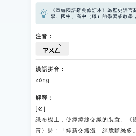
《重編國語辭典修訂本》為歷史語言
學、國中、高中（職）的學習或教學
注音：
ㄗㄨㄥ
漢語拼音：
zòng
解釋：
[名]
織布機上，使經緯線交織的裝置。《
黃〉詩：「綜新交縷澀，經脆斷絲多