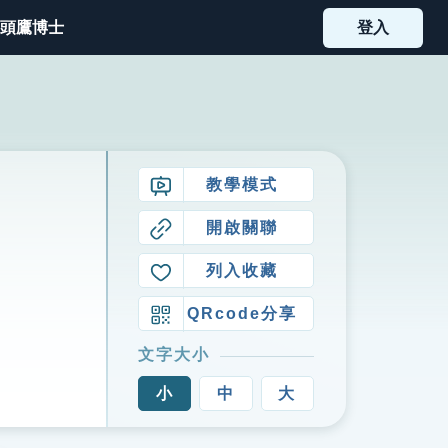
頭鷹博士
登入
教學模式
開啟關聯
列入收藏
QRcode分享
文字大小
小
中
大