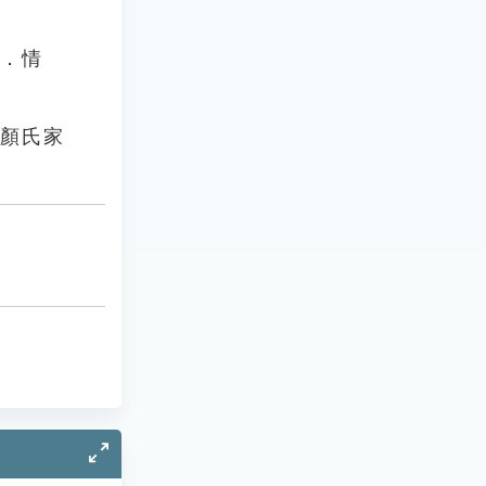
龍．情
《顏氏家