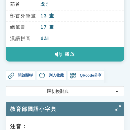
索引選單
部首
戈
ㄍㄜ
知識索引
部首外筆畫
13
畫
單字索引
總筆畫
17
畫
生命大百科索引
漢語拼音
dài
播放
遊戲專區
教學應用
開啟關聯
列入收藏
QRcode分享
貓頭鷹博士
切換
切換辭典
教育部國語小字典
注音：