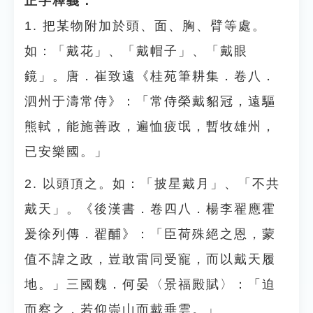
正字釋義：
1. 把某物附加於頭、面、胸、臂等處。
如：「戴花」、「戴帽子」、「戴眼
鏡」。唐．崔致遠《桂苑筆耕集．卷八．
泗州于濤常侍》：「常侍榮戴貂冠，遠驅
熊軾，能施善政，遍恤疲氓，暫牧雄州，
已安樂國。」
2. 以頭頂之。如：「披星戴月」、「不共
戴天」。《後漢書．卷四八．楊李翟應霍
爰徐列傳．翟酺》：「臣荷殊絕之恩，蒙
值不諱之政，豈敢雷同受寵，而以戴天履
地。」三國魏．何晏〈景福殿賦〉：「迫
而察之，若仰崇山而戴垂雲。」