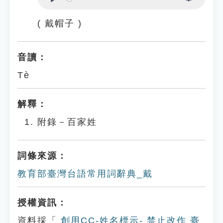
Play
Settings
( 戴帽子 )
音讀：
Tè
解釋：
附錄－百家姓
詞條來源：
教育部臺灣台語常用詞辭典_戴
授權資訊：
資料採「
創用CC-姓名標示- 禁止改作 臺