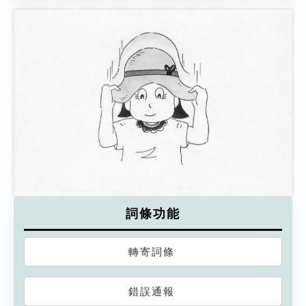
詞條功能
轉寄詞條
錯誤通報