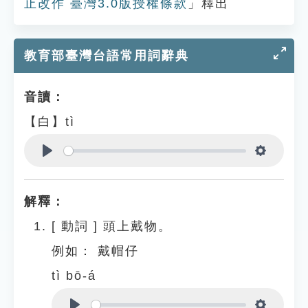
止改作 臺灣3.0版授權條款
」釋出
教育部臺灣台語常用詞辭典
音讀：
【白】tì
Play
Settings
解釋：
[
動詞
]
頭上戴物。
例如：
戴帽仔
tì bō-á