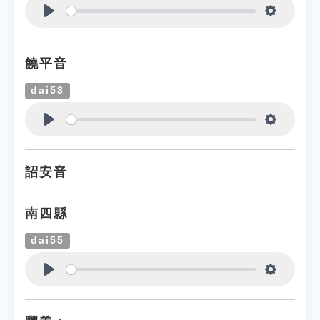
Play
Settings
饒平音
dai53
Play
Settings
詔安音
南四縣
dai55
Play
Settings