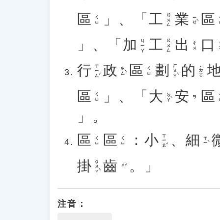
區
」、「
工
業
區
ㄍㄨㄥ
ㄧㄝˋ
ㄑㄩ
」、「
加
工
出
口
ㄐㄧㄚ
ㄍㄨㄥ
ㄎ
ㄔㄨ
行
政
區
劃
的
ㄒㄧㄥˊ
ㄏㄨㄚˋ
˙ㄉㄜ
ㄓㄥˋ
ㄑㄩ
區
」、「
大
安
區
ㄉㄚˋ
ㄑㄩ
ㄢ
」。
區
區
：
小
、
細
ㄒㄧㄠˇ
ㄒㄧˋ
ㄑㄩ
ㄑㄩ
掛
齒
。」
ㄍㄨㄚˋ
ㄔˇ
注音：