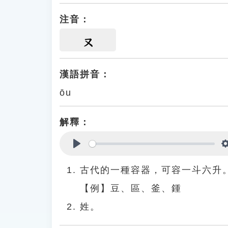
注音：
ㄡ
漢語拼音：
ōu
解釋：
Play
古代的一種容器，可容一斗六升
【例】豆、區、釜、鍾
姓。