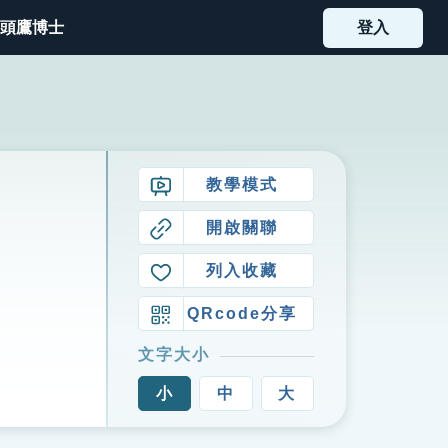
頭鷹博士
登入
教學模式
開啟關聯
列入收藏
QRcode分享
文字大小
小
中
大