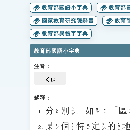
教育部國語小字典
教育部
國家教育研究院辭書
教育
教育部異體字字典
教育部國語小字典
注音：
ㄑㄩ
解釋：
分
別
。
如
：「
區
ㄅㄧㄝˊ
ㄖㄨˊ
ㄈㄣ
某
個
特
定
的
ㄉㄧㄥˋ
˙ㄍㄜ
˙ㄉㄜ
ㄇㄡˇ
ㄊㄜˋ