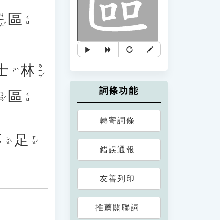
區
ㄐㄧㄥˇ
ㄑㄩ
士
林
ㄌㄧㄣˊ
ㄕˋ
詞條功能
區
ㄋㄢˊ
ㄑㄩ
轉寄詞條
不
足
ㄅㄨˋ
ㄗㄨˊ
錯誤通報
友善列印
推薦關聯詞