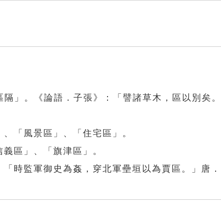
區隔」。《論語．子張》：「譬諸草木，區以別矣
」、「風景區」、「住宅區」。
信義區」、「旗津區」。
》：「時監軍御史為姦，穿北軍壘垣以為賈區。」唐