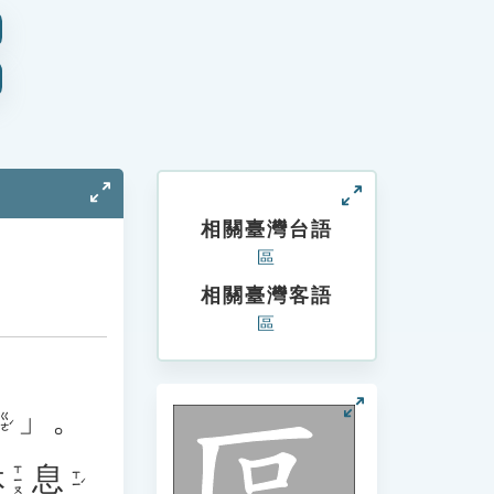
相關臺灣台語
區
相關臺灣客語
區
」。
ㄍㄜˊ
休
息
ㄒㄧㄡ
ㄒㄧˊ