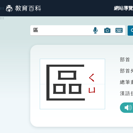
跳
網站導覽
:::
到
主
:::
要
內
語
圖
開
容
言
片
啟
搜
搜
鍵
尋
尋
盤
圖
圖
圖
部首
區
示
示
示
部首
ㄑ
總筆
ㄩ
漢語