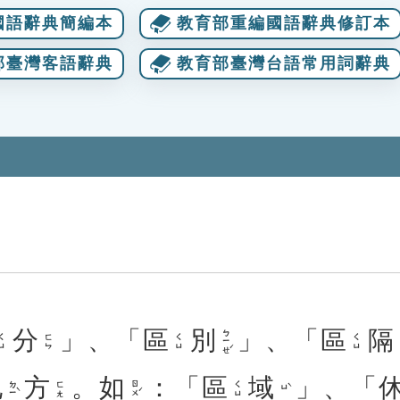
國語辭典簡編本
教育部重編國語辭典修訂本
部臺灣客語辭典
教育部臺灣台語常用詞辭典
分
」、「
區
別
」、「
區
隔
ㄅㄧㄝˊ
ㄑㄩ
ㄈㄣ
ㄑㄩ
ㄑㄩ
地
方
。
如
：「
區
域
」、「
ㄉㄧˋ
ㄖㄨˊ
ㄈㄤ
ㄑㄩ
ㄩˋ