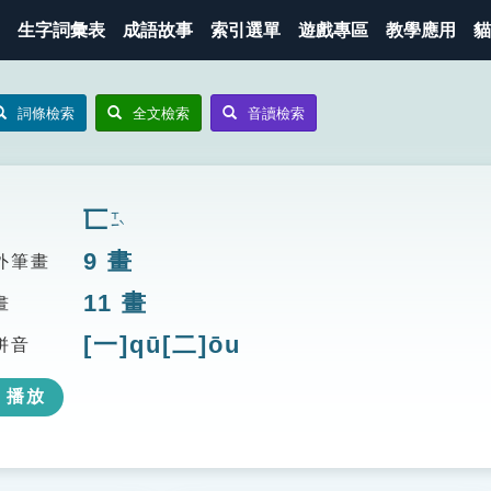
生字詞彙表
成語故事
索引選單
遊戲專區
教學應用
貓
詞條檢索
全文檢索
音讀檢索
匸
ㄒㄧˋ
9
畫
外筆畫
11
畫
畫
[一]qū[二]ōu
拼音
播放