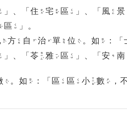
」、「
住
宅
區
」、「
風
景
ㄓㄨˋ
ㄓㄞˊ
ㄑㄩ
ㄑㄩ
ㄈㄥ
區
」。
ㄡˇ
ㄑㄩ
地
方
自
治
單
位
。
如
：「
ㄉㄧˋ
ㄨㄟˋ
ㄖㄨˊ
ㄈㄤ
ㄉㄢ
ㄗˋ
ㄓˋ
」、「
苓
雅
區
」、「
安
南
ㄌㄧㄥˊ
ㄧㄚˇ
ㄑㄩ
ㄑㄩ
ㄢ
微
。
如
：「
區
區
小
數
，
ㄒㄧㄠˇ
ㄨㄟˊ
ㄖㄨˊ
ㄕㄨˋ
ㄑㄩ
ㄑㄩ