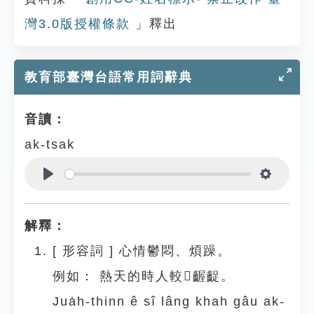
灣3.0版授權條款
」釋出
教育部臺灣台語常用詞辭典
音讀：
ak-tsak
Play
Settings
解釋：
[
形容詞
]
心情鬱悶、煩躁。
例如：
熱天的時人較𠢕齷齪。
Jua̍h-thinn ê sî lâng khah gâu ak-