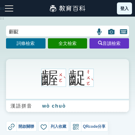
跳
登入
:::
到
主
:::
要
內
語
圖
開
容
注音索引圖示
筆畫索引圖示
部首索引表圖示
言
片
啟
詞條檢索
全文檢索
音讀檢索
搜
搜
鍵
尋
尋
盤
圖
圖
圖
示
示
示
齷
齪
ㄔ
ㄨ
ㄨ
ˋ
ˋ
ㄛ
ㄛ
網站導覽
漢語拼音
wò chuò
生字詞彙表
成語故事
開啟關聯
列入收藏
QRcode分享