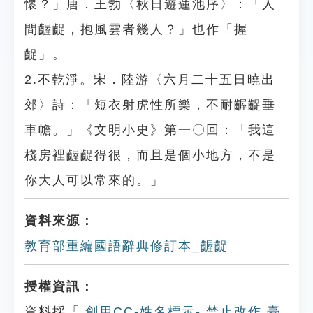
懷？」唐．王勃〈秋日遊蓮池序〉：「人
間齷齪，抱風雲者幾人？」也作「握
齪」。
2.不乾淨。宋．陸游〈六月二十五日曉出
郊〉詩：「短衣射虎性所樂，不耐齷齪垂
車幨。」《文明小史》第一〇回：「我這
棧房裡齷齪得很，而且是個小地方，不是
你大人可以常來的。」
資料來源：
教育部重編國語辭典修訂本_齷齪
授權資訊：
資料採「
創用CC-姓名標示- 禁止改作 臺