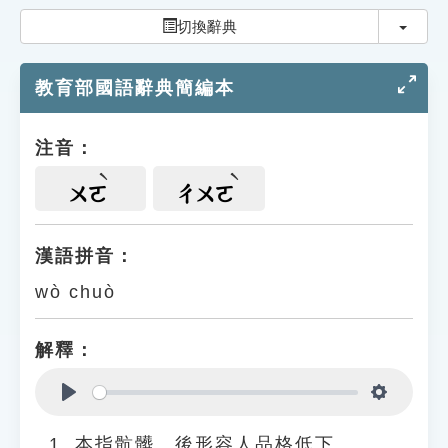
索引選單
切換
切換辭典
知識索引
教育部國語辭典簡編本
單字索引
生命大百科索引
注音：
遊戲專區
ㄨㄛ
ㄔㄨㄛ
教學應用
漢語拼音：
wò chuò
貓頭鷹博士
解釋：
Play
Settings
本指骯髒。後形容人品格低下。