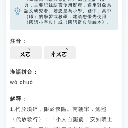
典，主要記錄語言使用歷程，適用對象為
語文研究者。若您是為小學、國中、高中
（職）的學習或教學，建議您優先使用
《國語小字典》或《國語辭典簡編本》。
注音：
ㄨㄛ
ㄔㄨㄛ
漢語拼音：
wò chuò
解釋：
1.拘於瑣碎，限於狹隘。南朝宋．鮑照
〈代放歌行〉：「小人自齷齪，安知曠士