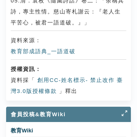
05.清．袁枚《隨園詩話》卷二：「余稱其
詩，專主性情。慈山寄札謝云：『老人生
平苦心，被君一語道破。』」
資料來源：
教育部成語典_一語道破
授權資訊：
資料採「
創用CC-姓名標示- 禁止改作 臺
灣3.0版授權條款
」釋出
會員投稿&教育Wiki
教育Wiki