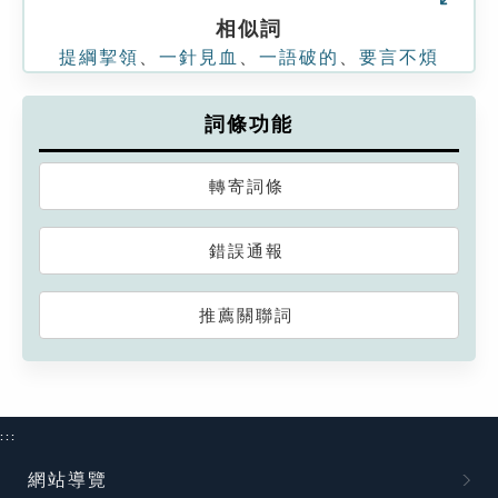
相似詞
提綱挈領
、
一針見血
、
一語破的
、
要言不煩
詞條功能
轉寄詞條
錯誤通報
推薦關聯詞
:::
網站導覽