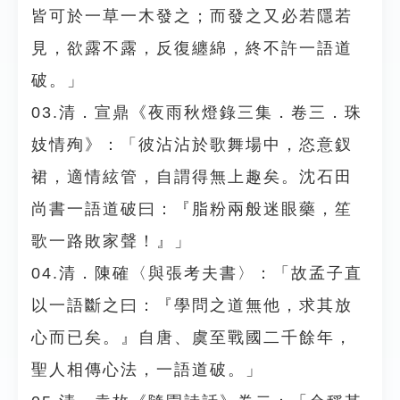
皆可於一草一木發之；而發之又必若隱若
見，欲露不露，反復纏綿，終不許一語道
破。」
03.清．宣鼎《夜雨秋燈錄三集．卷三．珠
妓情殉》：「彼沾沾於歌舞場中，恣意釵
裙，適情絃管，自謂得無上趣矣。沈石田
尚書一語道破曰：『脂粉兩般迷眼藥，笙
歌一路敗家聲！』」
04.清．陳確〈與張考夫書〉：「故孟子直
以一語斷之曰：『學問之道無他，求其放
心而已矣。』自唐、虞至戰國二千餘年，
聖人相傳心法，一語道破。」