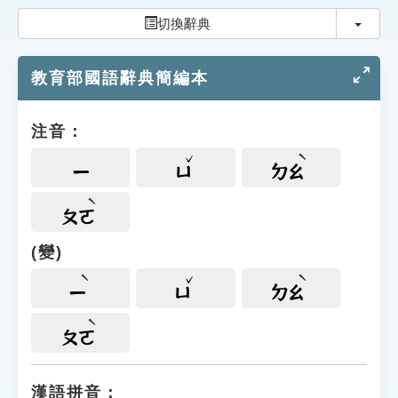
索引選單
切換
切換辭典
知識索引
教育部國語辭典簡編本
單字索引
生命大百科索引
注音：
遊戲專區
ㄧ
ㄩ
ㄉㄠ
教學應用
ㄆㄛ
(變)
貓頭鷹博士
ㄧ
ㄩ
ㄉㄠ
ㄆㄛ
漢語拼音：