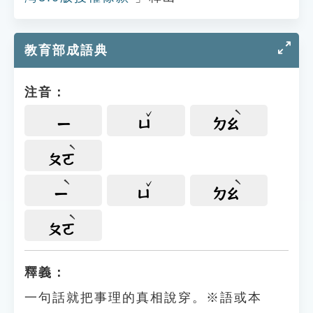
教育部成語典
注音：
ㄧ
ㄩ
ㄉㄠ
ㄆㄛ
ㄧ
ㄩ
ㄉㄠ
ㄆㄛ
釋義：
一句話就把事理的真相說穿。※語或本