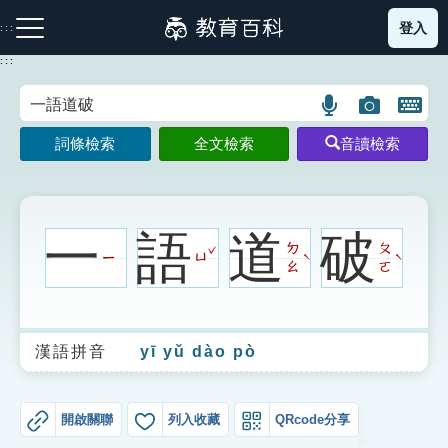
跳
登入
:::
到
主
:::
要
內
語
圖
開
容
注音索引圖示
筆畫索引圖示
部首索引表圖示
言
片
啟
詞條檢索
全文檢索
音讀檢索
搜
搜
鍵
尋
尋
盤
圖
圖
圖
示
示
示
一
語
道
破
ˇ
ㄉ
ㄆ
ㄧ
ㄩ
ˋ
ˋ
ㄠ
ㄛ
網站導覽
漢語拼音
yī yǔ dào pò
生字詞彙表
成語故事
開啟關聯
列入收藏
QRcode分享