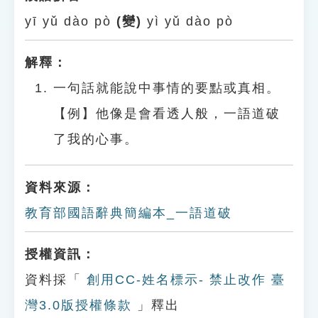
yī yǔ dào pò
(變)
yì yǔ dào pò
解釋：
一句話就能說中事情的要點或真相。
【例】他像是會看透人般，一語道破
了我的心事。
資料來源：
教育部國語辭典簡編本_一語道破
授權資訊：
資料採「
創用CC-姓名標示- 禁止改作 臺
灣3.0版授權條款
」釋出