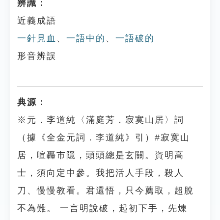
辨識：
近義成語
一針見血
、
一語中的
、
一語破的
形音辨誤
典源：
※元．李道純〈滿庭芳．寂寞山居〉詞
（據《全金元詞．李道純》引）#寂寞山
居，喧轟市隱，頭頭總是玄關。資明高
士，須向定中參。我把活人手段，殺人
刀、慢慢教看。君還悟，只今薦取，超脫
不為難。 一言明說破，起初下手，先煉