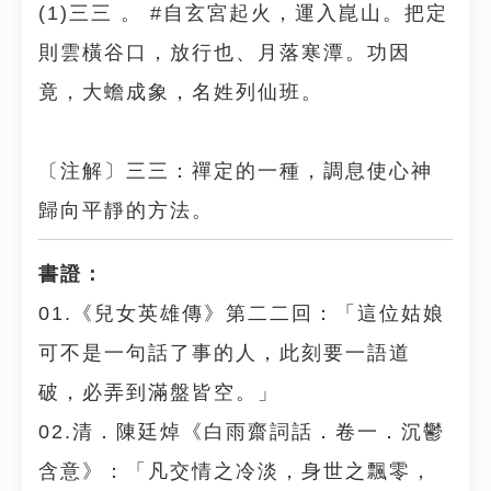
(1)三三 。 #自玄宮起火，運入崑山。把定
則雲橫谷口，放行也、月落寒潭。功因
竟，大蟾成象，名姓列仙班。
〔注解〕三三：禪定的一種，調息使心神
歸向平靜的方法。
書證：
01.《兒女英雄傳》第二二回：「這位姑娘
可不是一句話了事的人，此刻要一語道
破，必弄到滿盤皆空。」
02.清．陳廷焯《白雨齋詞話．卷一．沉鬱
含意》：「凡交情之冷淡，身世之飄零，