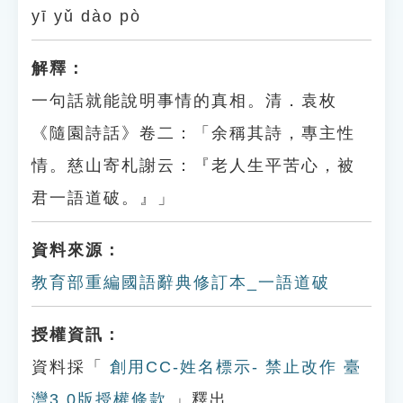
yī yǔ dào pò
解釋：
一句話就能說明事情的真相。清．袁枚
《隨園詩話》卷二：「余稱其詩，專主性
情。慈山寄札謝云：『老人生平苦心，被
君一語道破。』」
資料來源：
教育部重編國語辭典修訂本_一語道破
授權資訊：
資料採「
創用CC-姓名標示- 禁止改作 臺
灣3.0版授權條款
」釋出