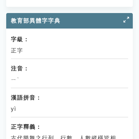
教育部異體字字典
字級：
正字
注音：
ㄧˋ
漢語拼音：
yì
正字釋義：
古代樂舞之行列。行數、人數縱橫皆相