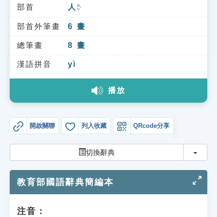
索引選單
部首
人
ㄖㄣˊ
知識索引
部首外筆畫
6
畫
單字索引
總筆畫
8
畫
生命大百科索引
漢語拼音
yì
播放
遊戲專區
教學應用
開啟關聯
列入收藏
QRcode分享
貓頭鷹博士
切換
切換辭典
教育部國語辭典簡編本
注音：