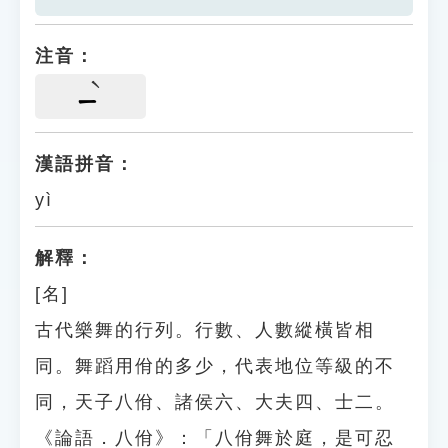
注音：
ㄧ
漢語拼音：
yì
解釋：
[名]
古代樂舞的行列。行數、人數縱橫皆相
同。舞蹈用佾的多少，代表地位等級的不
同，天子八佾、諸侯六、大夫四、士二。
《論語．八佾》：「八佾舞於庭，是可忍