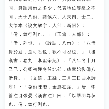
同。舞蹈用佾之多少，代表地位等級之不
同，天子八佾、諸侯六、大夫四、士二。
大徐本《說文解字．人部．新附》：
「佾，舞行列也。」《玉篇．人部》：
「佾，列也。」《論語．八佾》：「八佾
舞於庭，是可忍也，孰不可忍也。」《後
漢書．卷九．孝獻帝紀》：「八年冬十月
己已，公卿初迎冬於北郊，總章始復備八
佾舞。」《文選．王融．三月三日曲水詩
序》：「葆佾陳階，金瓟在席。」唐．李
善注引張晏《漢書注》曰：「以翠羽為葆
也。佾，舞行列也。」