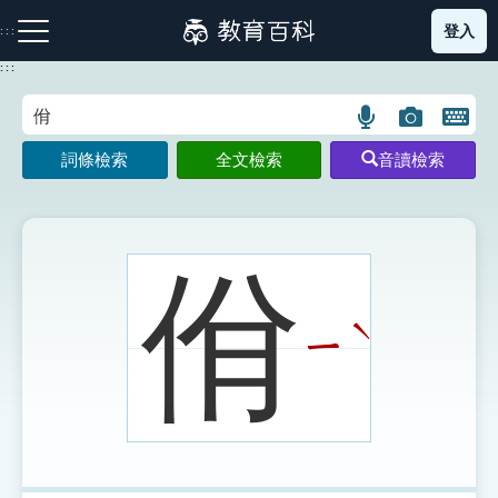
跳
登入
:::
到
主
:::
要
內
語
圖
開
容
注音索引圖示
筆畫索引圖示
部首索引表圖示
言
片
啟
詞條檢索
全文檢索
音讀檢索
搜
搜
鍵
尋
尋
盤
圖
圖
圖
示
示
示
佾
ˋ
ㄧ
網站導覽
生字詞彙表
成語故事