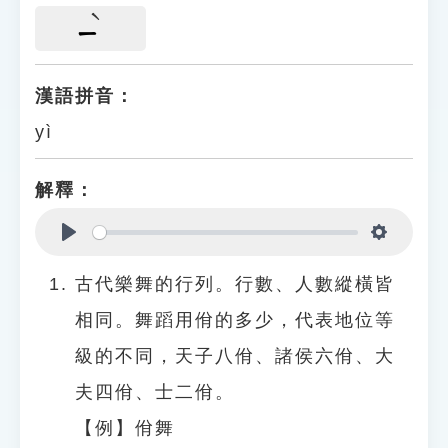
ㄧ
漢語拼音：
yì
解釋：
Play
Settings
古代樂舞的行列。行數、人數縱橫皆
相同。舞蹈用佾的多少，代表地位等
級的不同，天子八佾、諸侯六佾、大
夫四佾、士二佾。
【例】佾舞