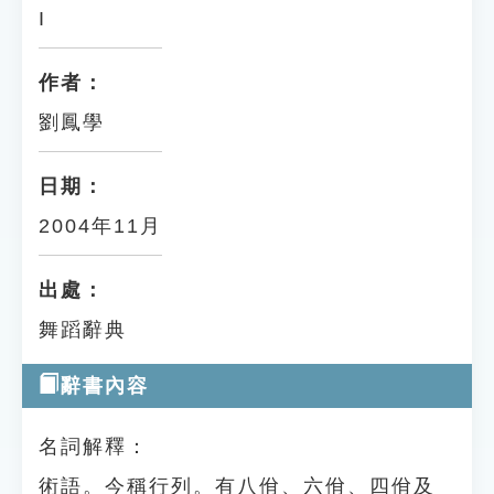
I
作者：
劉鳳學
日期：
2004年11月
出處：
舞蹈辭典
辭書內容
名詞解釋：
術語。今稱行列。有八佾、六佾、四佾及