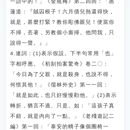
一語中的！」《金瓶梅》第二四回：「惠
蓮道：『賊囚根子！六月債兒熱還得快，
就是，甚麼打緊？教你彫佛眼兒！便當你
不掃，丟著，另教個小廝掃。他問我，只
說得一聲。』」
4.連詞：(1)表示假設。下半句常用「也」
字相呼應。《初刻拍案驚奇》卷二〇：
「今日為了父親，就是殺身，也說不得，
何惜其他！」《儒林外史》第一一回：
「就是如此，也只好慢慢勸他。」(2)表示
轉折，猶言不過、只是。如：「這孩子真
不錯，就是內向了一點。」《老殘遊記二
編》第一回：「泰安的轎子像個圈椅一