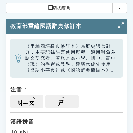
索引選單
切換
切換辭典
知識索引
教育部重編國語辭典修訂本
單字索引
生命大百科索引
《重編國語辭典修訂本》為歷史語言辭
典，主要記錄語言使用歷程，適用對象為
遊戲專區
語文研究者。若您是為小學、國中、高中
（職）的學習或教學，建議您優先使用
《國語小字典》或《國語辭典簡編本》。
教學應用
貓頭鷹博士
注音：
ㄐㄧㄡ
ㄕ
漢語拼音：
jiù shì