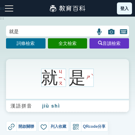
跳
登入
:::
到
主
:::
要
內
語
圖
開
容
注音索引圖示
筆畫索引圖示
部首索引表圖示
言
片
啟
詞條檢索
全文檢索
音讀檢索
搜
搜
鍵
尋
尋
盤
圖
圖
圖
示
示
示
就
是
ㄐ
ˋ
ㄧ
ㄕ
ˋ
ㄡ
網站導覽
漢語拼音
jiù shì
生字詞彙表
成語故事
開啟關聯
列入收藏
QRcode分享