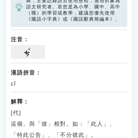
典，主要記錄語言使用歷程，適用對象為
語文研究者。若您是為小學、國中、高中
（職）的學習或教學，建議您優先使用
《國語小字典》或《國語辭典簡編本》。
注音：
ㄘ
漢語拼音：
cǐ
解釋：
[代]
這個。與「彼」相對。如：「此人」、
「特此公告」、「不分彼此」。