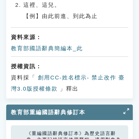
這裡、這兒。
【例】由此前進、到此為止
資料來源：
教育部國語辭典簡編本_此
授權資訊：
資料採「
創用CC-姓名標示- 禁止改作 臺
灣3.0版授權條款
」釋出
教育部重編國語辭典修訂本
《重編國語辭典修訂本》為歷史語言辭