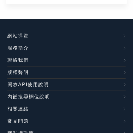
:::
網站導覽
服務簡介
聯絡我們
版權聲明
開放API使用說明
內嵌搜尋欄位說明
相關連結
常見問題