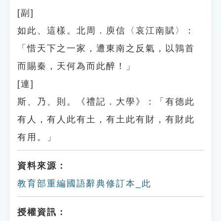
[副]
如此、這樣。北周．庾信〈哀江南賦〉：
「惜天下之一家，遭東南之反氣，以鶉首
而賜秦，天何為而此醉！」
[連]
斯、乃、則。《禮記．大學》：「有德此
有人，有人此有土，有土此有財，有財此
有用。」
資料來源：
教育部重編國語辭典修訂本_此
授權資訊：