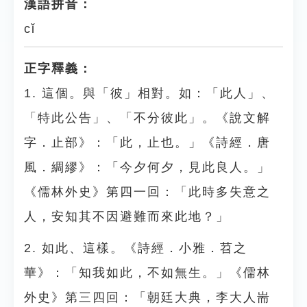
漢語拼音：
cǐ
正字釋義：
1. 這個。與「彼」相對。如：「此人」、
「特此公告」、「不分彼此」。《說文解
字．止部》：「此，止也。」《詩經．唐
風．綢繆》：「今夕何夕，見此良人。」
《儒林外史》第四一回：「此時多失意之
人，安知其不因避難而來此地？」
2. 如此、這樣。《詩經．小雅．苕之
華》：「知我如此，不如無生。」《儒林
外史》第三四回：「朝廷大典，李大人耑