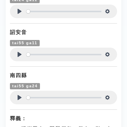
Play
Settings
詔安音
tai55 ga11
Play
Settings
南四縣
tai55 ga24
Play
Settings
釋義：