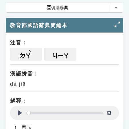
索引選單
切換
切換辭典
知識索引
教育部國語辭典簡編本
單字索引
生命大百科索引
注音：
遊戲專區
ㄉㄚ
ㄐㄧㄚ
教學應用
漢語拼音：
dà jiā
貓頭鷹博士
解釋：
Play
Settings
眾人。