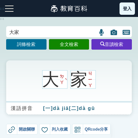
跳
登入
:::
到
主
:::
要
內
語
圖
開
容
注音索引圖示
筆畫索引圖示
部首索引表圖示
言
片
啟
詞條檢索
全文檢索
音讀檢索
搜
搜
鍵
尋
尋
盤
圖
圖
圖
示
示
示
大
家
ㄐ
ㄉ
ㄧ
ˋ
ㄚ
ㄚ
網站導覽
漢語拼音
[一]dà jiā[二]dà gū
生字詞彙表
成語故事
開啟關聯
列入收藏
QRcode分享