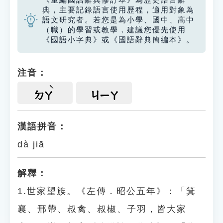
《重編國語辭典修訂本》為歷史語言辭
典，主要記錄語言使用歷程，適用對象為
語文研究者。若您是為小學、國中、高中
（職）的學習或教學，建議您優先使用
《國語小字典》或《國語辭典簡編本》。
注音：
ㄉㄚ
ㄐㄧㄚ
漢語拼音：
dà jiā
解釋：
1.世家望族。《左傳．昭公五年》：「箕
襄、邢帶、叔禽、叔椒、子羽，皆大家