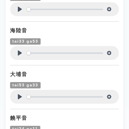
Play
Settings
海陸音
tai33 ga53
Play
Settings
大埔音
tai53 ga33
Play
Settings
饒平音
tai24 ga11