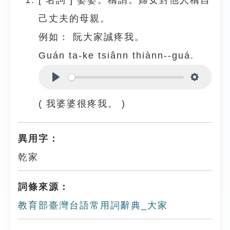
[
名詞
]
婆婆。稱謂。婦女對他人稱自
己丈夫的母親。
例如：
阮大家誠疼我。
Guán ta-ke tsiânn thiànn--guá.
Play
Settings
( 我婆婆很疼我。 )
異用字：
乾家
詞條來源：
教育部臺灣台語常用詞辭典_大家