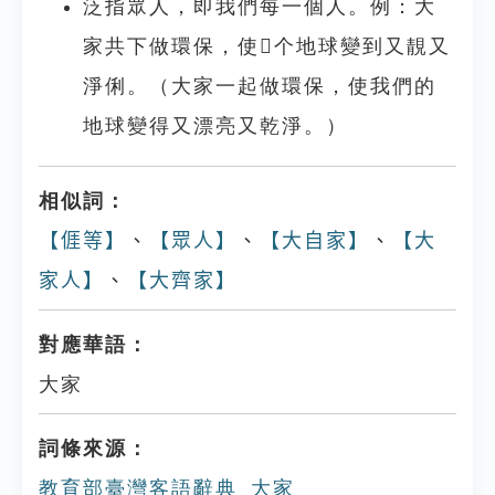
泛指眾人，即我們每一個人。例：大
家共下做環保，使𫣆个地球變到又靚又
淨俐。（大家一起做環保，使我們的
地球變得又漂亮又乾淨。）
相似詞：
【𠊎等】
、
【眾人】
、
【大自家】
、
【大
家人】
、
【大齊家】
對應華語：
大家
詞條來源：
教育部臺灣客語辭典_大家