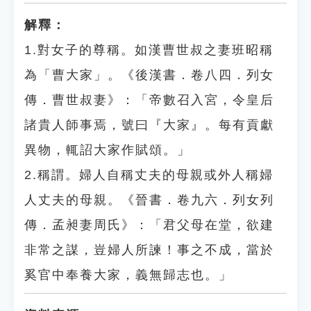
解釋：
1.對女子的尊稱。如漢曹世叔之妻班昭稱
為「曹大家」。《後漢書．卷八四．列女
傳．曹世叔妻》：「帝數召入宮，令皇后
諸貴人師事焉，號曰『大家』。每有貢獻
異物，輒詔大家作賦頌。」
2.稱謂。婦人自稱丈夫的母親或外人稱婦
人丈夫的母親。《晉書．卷九六．列女列
傳．孟昶妻周氏》：「君父母在堂，欲建
非常之謀，豈婦人所諫！事之不成，當於
奚官中奉養大家，義無歸志也。」