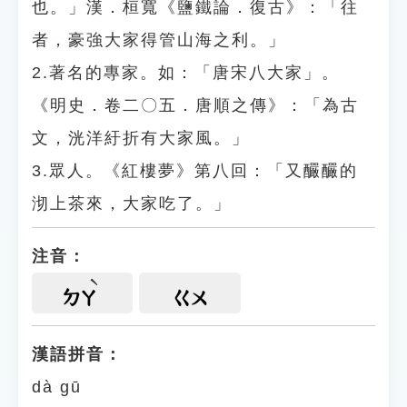
也。」漢．桓寬《鹽鐵論．復古》：「往
者，豪強大家得管山海之利。」
2.著名的專家。如：「唐宋八大家」。
《明史．卷二〇五．唐順之傳》：「為古
文，洸洋紆折有大家風。」
3.眾人。《紅樓夢》第八回：「又釅釅的
沏上茶來，大家吃了。」
注音：
ㄉㄚ
ㄍㄨ
漢語拼音：
dà gū