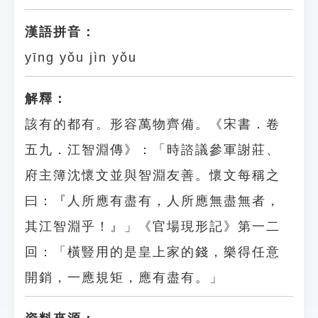
漢語拼音：
yīng yǒu jìn yǒu
解釋：
該有的都有。形容萬物齊備。《宋書．卷
五九．江智淵傳》：「時諮議參軍謝莊、
府主簿沈懷文並與智淵友善。懷文每稱之
曰：『人所應有盡有，人所應無盡無者，
其江智淵乎！』」《官場現形記》第一二
回：「橫豎用的是皇上家的錢，樂得任意
開銷，一應規矩，應有盡有。」