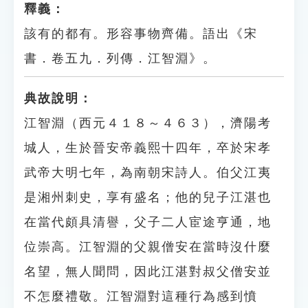
釋義：
該有的都有。形容事物齊備。語出《宋
書．卷五九．列傳．江智淵》。
典故說明：
江智淵（西元４１８～４６３），濟陽考
城人，生於晉安帝義熙十四年，卒於宋孝
武帝大明七年，為南朝宋詩人。伯父江夷
是湘州刺史，享有盛名；他的兒子江湛也
在當代頗具清譽，父子二人宦途亨通，地
位崇高。江智淵的父親僧安在當時沒什麼
名望，無人聞問，因此江湛對叔父僧安並
不怎麼禮敬。江智淵對這種行為感到憤