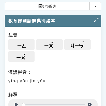
索引選單
切換
切換辭典
知識索引
教育部國語辭典簡編本
單字索引
生命大百科索引
注音：
遊戲專區
ㄧㄥ
ㄧㄡ
ㄐㄧㄣ
教學應用
ㄧㄡ
貓頭鷹博士
漢語拼音：
yīng yǒu jìn yǒu
解釋：