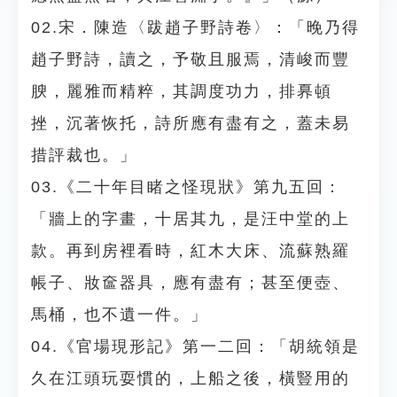
02.宋．陳造〈跋趙子野詩卷〉：「晚乃得
趙子野詩，讀之，予敬且服焉，清峻而豐
腴，麗雅而精粹，其調度功力，排奡頓
挫，沉著恢托，詩所應有盡有之，蓋未易
措評裁也。」
03.《二十年目睹之怪現狀》第九五回：
「牆上的字畫，十居其九，是汪中堂的上
款。再到房裡看時，紅木大床、流蘇熟羅
帳子、妝奩器具，應有盡有；甚至便壺、
馬桶，也不遺一件。」
04.《官場現形記》第一二回：「胡統領是
久在江頭玩耍慣的，上船之後，橫豎用的