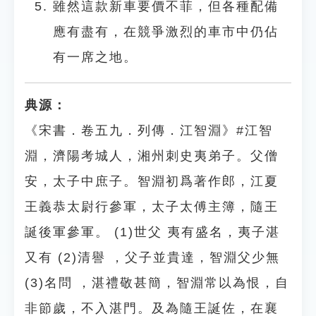
雖然這款新車要價不菲，但各種配備
應有盡有，在競爭激烈的車市中仍佔
有一席之地。
典源：
《宋書．卷五九．列傳．江智淵》#江智
淵，濟陽考城人，湘州刺史夷弟子。父僧
安，太子中庶子。智淵初爲著作郎，江夏
王義恭太尉行參軍，太子太傅主簿，隨王
誕後軍參軍。 (1)世父 夷有盛名，夷子湛
又有 (2)清譽 ，父子並貴達，智淵父少無
(3)名問 ，湛禮敬甚簡，智淵常以為恨，自
非節歲，不入湛門。及為隨王誕佐，在襄