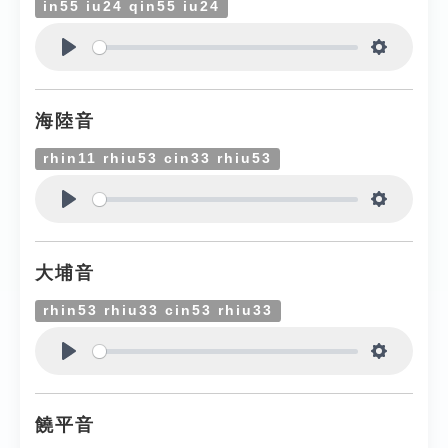
in55 iu24 qin55 iu24
Play
Settings
海陸音
rhin11 rhiu53 cin33 rhiu53
Play
Settings
大埔音
rhin53 rhiu33 cin53 rhiu33
Play
Settings
饒平音