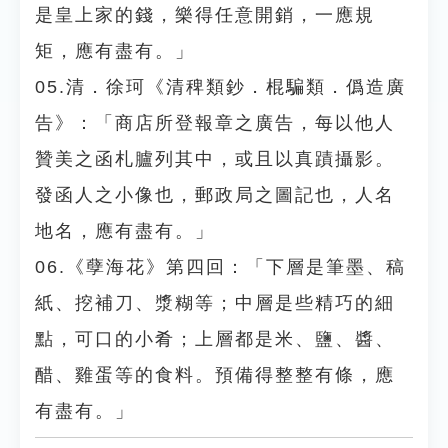
是皇上家的錢，樂得任意開銷，一應規
矩，應有盡有。」
05.清．徐珂《清稗類鈔．棍騙類．僞造廣
告》：「商店所登報章之廣告，每以他人
贊美之函札臚列其中，或且以真蹟攝影。
發函人之小像也，郵政局之圖記也，人名
地名，應有盡有。」
06.《孽海花》第四回：「下層是筆墨、稿
紙、挖補刀、漿糊等；中層是些精巧的細
點，可口的小肴；上層都是米、鹽、醬、
醋、雞蛋等的食料。預備得整整有條，應
有盡有。」