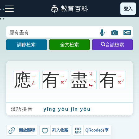
跳
登入
:::
到
主
:::
要
內
語
圖
開
容
注音索引圖示
筆畫索引圖示
部首索引表圖示
言
片
啟
詞條檢索
全文檢索
音讀檢索
搜
搜
鍵
尋
尋
盤
圖
圖
圖
示
示
示
應
有
盡
有
ㄐ
ㄧ
ㄧ
ㄧ
ˇ
ˇ
ㄧ
ˋ
ㄥ
ㄡ
ㄡ
ㄣ
網站導覽
漢語拼音
yīng yǒu jìn yǒu
生字詞彙表
成語故事
開啟關聯
列入收藏
QRcode分享