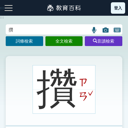
跳
登入
:::
到
主
:::
要
內
語
圖
開
容
注音索引圖示
筆畫索引圖示
部首索引表圖示
言
片
啟
詞條檢索
全文檢索
音讀檢索
搜
搜
鍵
尋
尋
盤
圖
圖
圖
示
示
示
攢
ㄗ
網站導覽
ˇ
ㄢ
生字詞彙表
成語故事