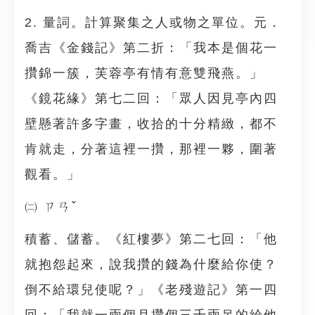
2. 量詞。計算聚集之人或物之單位。元．
喬吉《金錢記》第二折：「我本是個花一
攢錦一簇，芙蓉亭有情有意雙飛燕。」
《鏡花緣》第七二回：「眾人因見亭內四
壁懸著許多字畫，收拾的十分精緻，都不
肯就走，分著這裡一攢，那裡一夥，圍著
觀看。」
㈡ ㄗㄢˇ
積蓄、儲蓄。《紅樓夢》第二七回：「他
就抱怨起來，說我攢的錢為什麼給你使？
倒不給環兒使呢？」《老殘遊記》第一四