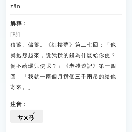
zǎn
解釋：
[動]
積蓄、儲蓄。《紅樓夢》第二七回：「他
就抱怨起來，說我攢的錢為什麼給你使？
倒不給環兒使呢？」《老殘遊記》第一四
回：「我就一兩個月攢個三千兩吊的給他
寄來。」
注音：
ㄘㄨㄢ