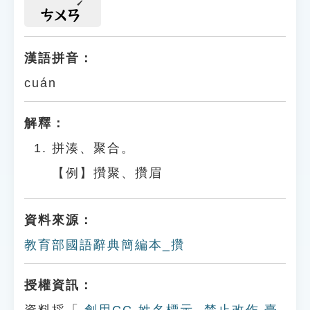
ㄘㄨㄢ
漢語拼音：
cuán
解釋：
拼湊、聚合。
【例】攢聚、攢眉
資料來源：
教育部國語辭典簡編本_攢
授權資訊：