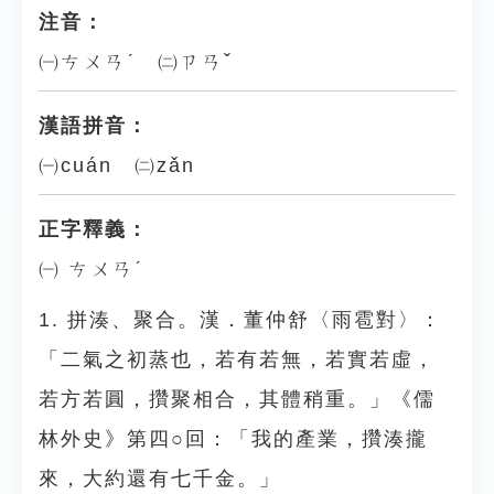
注音：
㈠ㄘㄨㄢˊ ㈡ㄗㄢˇ
漢語拼音：
㈠cuán ㈡zǎn
正字釋義：
㈠ ㄘㄨㄢˊ
1. 拼湊、聚合。漢．董仲舒〈雨雹對〉：
「二氣之初蒸也，若有若無，若實若虛，
若方若圓，攢聚相合，其體稍重。」《儒
林外史》第四○回：「我的產業，攢湊攏
來，大約還有七千金。」