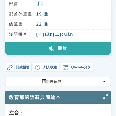
索引選單
部首
手
ㄕㄡˇ
知識索引
部首外筆畫
19
畫
單字索引
總筆畫
22
畫
生命大百科索引
漢語拼音
[一]zǎn[二]cuán
播放
遊戲專區
教學應用
開啟關聯
列入收藏
QRcode分享
貓頭鷹博士
切換
切換辭典
教育部國語辭典簡編本
注音：