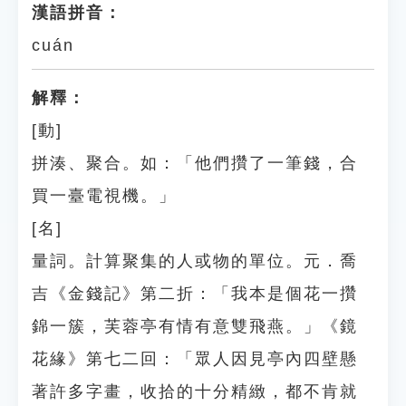
漢語拼音：
cuán
解釋：
[動]
拼湊、聚合。如：「他們攢了一筆錢，合
買一臺電視機。」
[名]
量詞。計算聚集的人或物的單位。元．喬
吉《金錢記》第二折：「我本是個花一攢
錦一簇，芙蓉亭有情有意雙飛燕。」《鏡
花緣》第七二回：「眾人因見亭內四壁懸
著許多字畫，收拾的十分精緻，都不肯就