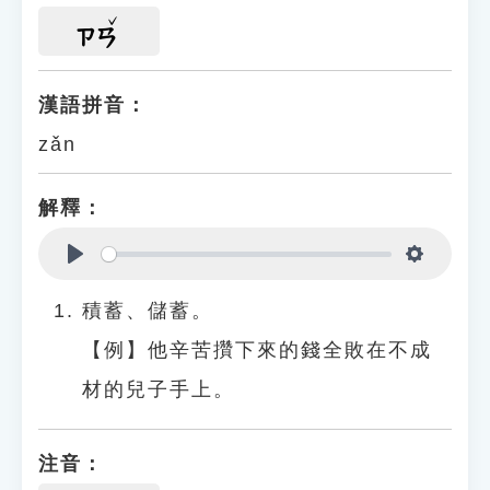
ㄗㄢ
漢語拼音：
zǎn
解釋：
Play
Settings
積蓄、儲蓄。
【例】他辛苦攢下來的錢全敗在不成
材的兒子手上。
注音：