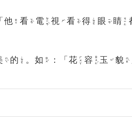
「
他
看
電
視
看
得
眼
睛
ㄉㄧㄢˋ
ㄐㄧㄥ
˙ㄉㄜ
ㄎㄢˋ
ㄎㄢˋ
ㄧㄢˇ
ㄊㄚ
ㄕˋ
美
的
。
如
：「
花
容
玉
貌
ㄖㄨㄥˊ
ㄏㄨㄚ
˙ㄉㄜ
ㄇㄟˇ
ㄖㄨˊ
ㄇㄠˋ
ㄩˋ