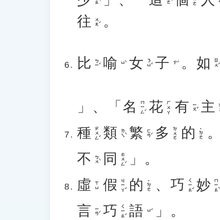
往
。
ㄨㄤˇ
比
喻
女
子
。
如
ㄅㄧˇ
ㄋㄩˇ
ㄖㄨˊ
ㄩˋ
ㄗˇ
」、「
名
花
有
主
ㄇㄧㄥˊ
ㄏㄨㄚ
ㄧㄡˇ
ㄓ
種
類
繁
多
的
ㄓㄨㄥˇ
ㄉㄨㄛ
˙ㄉㄜ
ㄌㄟˋ
ㄈㄢˊ
不
同
」。
ㄊㄨㄥˊ
ㄅㄨˋ
虛
假
的
、
巧
妙
ㄐㄧㄚˇ
ㄑㄧㄠˇ
ㄇㄧㄠˋ
˙ㄉㄜ
ㄒㄩ
言
巧
語
」。
ㄑㄧㄠˇ
ㄧㄢˊ
ㄩˇ