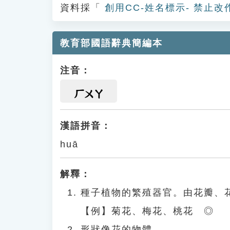
資料採「
創用CC-姓名標示- 禁止改
教育部國語辭典簡編本
注音：
ㄏㄨㄚ
漢語拼音：
huā
解釋：
種子植物的繁殖器官。由花瓣、
【例】菊花、梅花、桃花 ◎
形狀像花的物體。