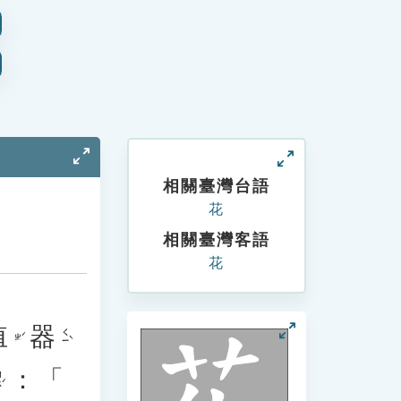
相關臺灣台語
花
相關臺灣客語
花
殖
器
ㄑㄧˋ
ㄓˊ
：「
ˊ