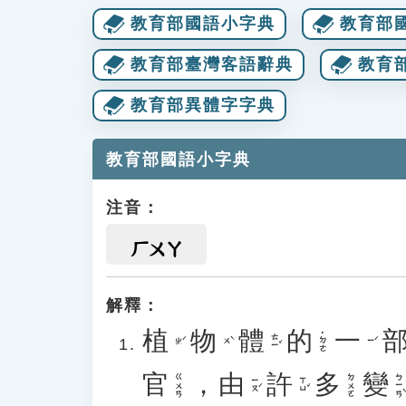
教育部國語小字典
教育部
教育部臺灣客語辭典
教育
教育部異體字字典
教育部國語小字典
注音：
ㄏㄨㄚ
解釋：
植
物
體
的
一
˙ㄉㄜ
ㄊㄧˇ
ㄓˊ
ㄨˋ
ㄧˊ
官
，
由
許
多
變
ㄅㄧㄢˋ
ㄍㄨㄢ
ㄉㄨㄛ
ㄧㄡˊ
ㄒㄩˇ