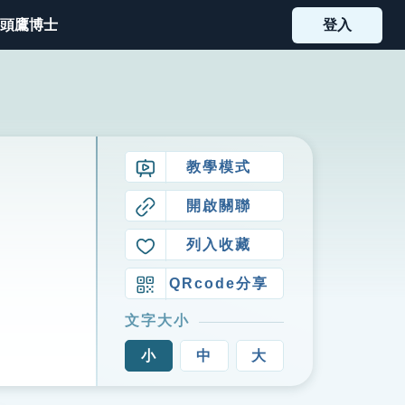
頭鷹博士
登入
教學模式
開啟關聯
列入收藏
QRcode分享
文字大小
小
中
大