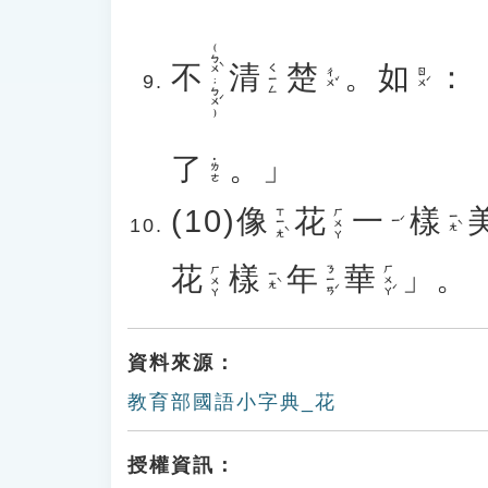
(ㄅㄨˋ;ㄅㄨˊ)
不
清
楚
。
如
：
ㄑㄧㄥ
ㄔㄨˇ
ㄖㄨˊ
了
。」
˙ㄌㄜ
(10)
像
花
一
樣
ㄒㄧㄤˋ
ㄏㄨㄚ
ㄧㄤˋ
ㄧˊ
花
樣
年
華
」。
ㄋㄧㄢˊ
ㄏㄨㄚˊ
ㄏㄨㄚ
ㄧㄤˋ
資料來源：
教育部國語小字典_花
授權資訊：