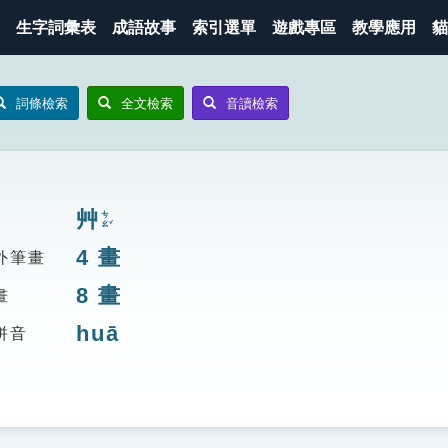
生字詞彙表
成語故事
索引選單
遊戲專區
教學應用
貓
詞條檢索
全文檢索
音讀檢索
艸
ㄘㄠˇ
4
畫
外筆畫
8
畫
畫
huā
拼音