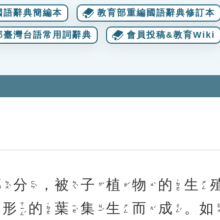
國語辭典簡編本
教育部重編國語辭典修訂本
部臺灣台語常用詞辭典
會員投稿&教育Wiki
部
分
，
被
子
植
物
的
生
˙ㄉㄜ
ㄅㄨˋ
ㄈㄣˋ
ㄅㄟˋ
ㄕㄥ
ㄗˇ
ㄓˊ
ㄨˋ
形
的
葉
集
生
而
成
。
如
ㄒㄧㄥˊ
˙ㄉㄜ
ㄧㄝˋ
ㄐㄧˊ
ㄔㄥˊ
ㄖㄨ
ㄕㄥ
ㄦˊ