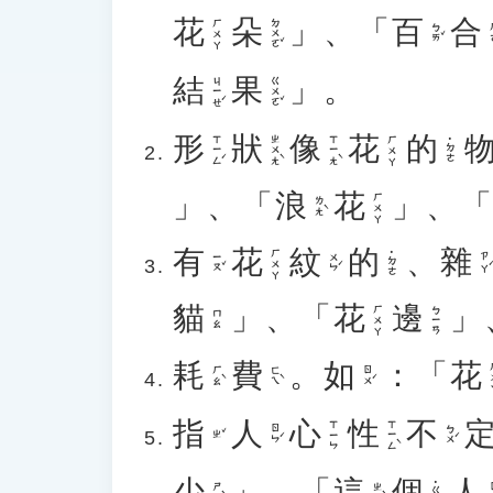
花
朵
」、「
百
合
ㄉㄨㄛˇ
ㄏㄨㄚ
ㄅㄞˇ
ㄏ
結
果
」。
ㄐㄧㄝˊ
ㄍㄨㄛˇ
形
狀
像
花
的
ㄒㄧㄥˊ
ㄓㄨㄤˋ
ㄒㄧㄤˋ
ㄏㄨㄚ
˙ㄉㄜ
」、「
浪
花
」、
ㄏㄨㄚ
ㄌㄤˋ
有
花
紋
的
、
雜
ㄏㄨㄚ
˙ㄉㄜ
ㄧㄡˇ
ㄨㄣˊ
ㄗㄚˊ
貓
」、「
花
邊
」
ㄏㄨㄚ
ㄅㄧㄢ
ㄇㄠ
耗
費
。
如
：「
花
ㄏ
ㄏㄠˋ
ㄈㄟˋ
ㄖㄨˊ
指
人
心
性
不
ㄒㄧㄥˋ
ㄒㄧㄣ
ㄖㄣˊ
ㄅㄨˊ
ㄓˇ
少
」、「
這
個
人
˙ㄍㄜ
ㄕㄠˋ
ㄓㄜˋ
ㄖ