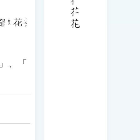
都
花
ㄏㄨㄚ
ㄉㄡ
」、「