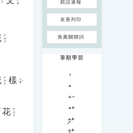
ㄐㄧㄠ
錯誤通報
友善列印
花
ㄏㄨㄚ
推薦關聯詞
筆順學習
花
樣
ㄏㄨㄚ
ㄧㄤˋ
「
花
ㄏㄨㄚ