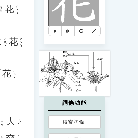
花
ㄏㄨㄚ
ㄎㄞ
水
花
ㄕㄨㄟˇ
ㄏㄨㄚ
「
花
ㄏㄨㄚ
詞條功能
大
ㄒㄧㄣ
ㄉㄚˋ
轉寄詞條
交
ㄊㄚ