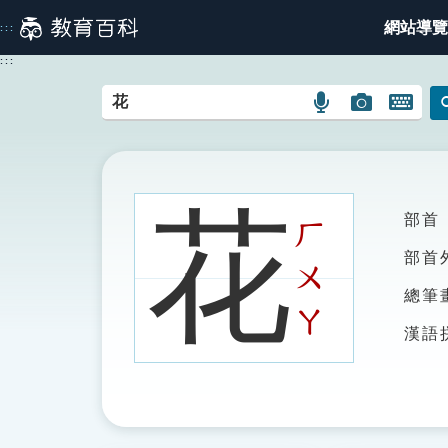
跳
網站導覽
:::
到
主
:::
要
內
語
圖
開
容
言
片
啟
搜
搜
鍵
尋
尋
盤
圖
圖
圖
花
部首
示
示
示
ㄏ
部首
ㄨ
總筆
ㄚ
漢語