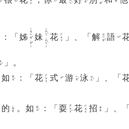
ㄗㄨㄟˋ
ㄅㄧㄝˊ
ㄏㄨㄚ
(ㄐㄧㄝˇ;ㄗˇ)
(ㄇㄟˋ;ㄇㄟˋ)
：「
姊
妹
花
」、「
解
語
ㄐㄧㄝˇ
ㄏㄨㄚ
ㄩˇ
」。
ㄨˇ
。
如
：「
花
式
游
泳
」、「
ㄏㄨㄚ
ㄖㄨˊ
ㄧㄡˊ
ㄩㄥˇ
ㄕˋ
的
。
如
：「
耍
花
招
」、
ㄕㄨㄚˇ
ㄏㄨㄚ
˙ㄉㄜ
ㄖㄨˊ
ㄓㄠ