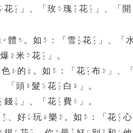
花
」、「
玫
瑰
花
」、「
開
ㄏㄨㄚ
ㄍㄨㄟ
ㄏㄨㄚ
ㄜˊ
ㄇㄟˊ
物
體
。
如
：「
雪
花
」、「
ㄒㄩㄝˇ
ㄏㄨㄚ
ㄊㄧˇ
ㄖㄨˊ
ㄨˋ
「
爆
米
花
」。
ㄏㄨㄚ
ㄅㄠˋ
ㄇㄧˇ
色
的
。
如
：「
花
布
」、
ㄏㄨㄚ
˙ㄉㄜ
ㄙㄜˋ
ㄖㄨˊ
ㄅㄨˋ
、「
頭
髮
花
白
」。
ㄏㄨㄚ
ㄊㄡˊ
ㄈㄚˇ
ㄅㄞˊ
錢
」、「
花
費
」。
ㄑㄧㄢˊ
ㄨㄚ
ㄏㄨㄚ
ㄈㄟˋ
定
、
好
玩
樂
。
如
：「
花
心
ㄉㄧㄥˋ
ㄏㄨㄚ
ㄏㄠˋ
ㄨㄢˊ
ㄌㄜˋ
ㄖㄨˊ
很
花
，
你
最
好
別
和
他
ㄣˊ
ㄏㄣˇ
ㄋㄧˇ
ㄏㄠˇ
ㄏㄢˋ