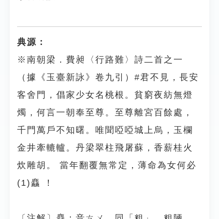
典源：
※南朝梁．費昶〈行路難〉詩二首之一
（據《玉臺新詠》卷九引）#君不見，長安
客舍門，倡家少女名桃根。貧窮夜紡無燈
燭，何言一朝奉至尊。至尊離宮百餘處，
千門萬戶不知曙。唯聞啞啞城上烏，玉欄
金井牽轆轤。丹梁翠柱飛屠蘇，香薪桂火
炊雕胡。 當年翻覆無常定，薄命為女何必
(1)麤 ！
〔注解〕麤：音ㄘㄨ，同「粗」，粗陋。