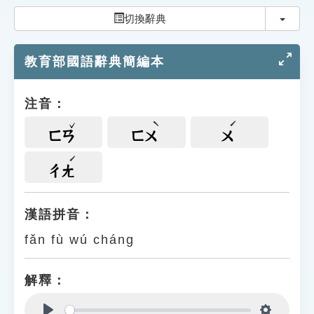
索引選單
切換
切換辭典
知識索引
教育部國語辭典簡編本
單字索引
生命大百科索引
注音：
遊戲專區
ㄈㄢ
ㄈㄨ
ㄨ
教學應用
ㄔㄤ
貓頭鷹博士
漢語拼音：
fǎn fù wú cháng
解釋：