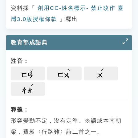
資料採「
創用CC-姓名標示- 禁止改作 臺
灣3.0版授權條款
」釋出
教育部成語典
注音：
ㄈㄢ
ㄈㄨ
ㄨ
ㄔㄤ
釋義：
形容變動不定，沒有定準。※語或本南朝
梁．費昶〈行路難〉詩二首之一。