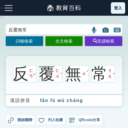
跳
登入
:::
到
主
:::
要
內
語
圖
開
容
注音索引圖示
筆畫索引圖示
部首索引表圖示
言
片
啟
詞條檢索
全文檢索
音讀檢索
搜
搜
鍵
尋
尋
盤
圖
圖
圖
示
示
示
反
覆
無
常
ㄈ
ㄈ
ㄔ
ˊ
ˇ
ㄨ
ˋ
ˊ
ㄢ
ㄨ
ㄤ
網站導覽
漢語拼音
fǎn fù wú cháng
生字詞彙表
成語故事
開啟關聯
列入收藏
QRcode分享