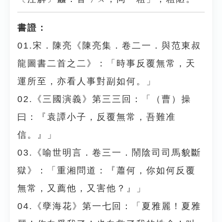
書證：
01.宋．陳亮《陳亮集．卷二一．與范東叔
龍圖書二首之二》：「時事反覆無常，天
運所至，亦看人事對副如何。」
02.《三國演義》第三三回：「（曹）操
曰：『袁譚小子，反覆無常，吾難准
信。』」
03.《喻世明言．卷三一．鬧陰司司馬貌斷
獄》：「重湘問道：『蕭何，你如何反覆
無常，又薦他，又害他？』」
04.《孽海花》第一七回：「夏雅麗！夏雅