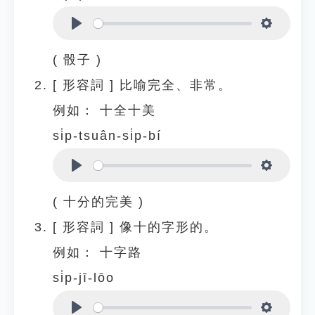
Play
Settings
( 骰子 )
[
形容詞
]
比喻完全、非常。
例如：
十全十美
si̍p-tsuân-si̍p-bí
Play
Settings
( 十分的完美 )
[
形容詞
]
像十的字形的。
例如：
十字路
si̍p-jī-lōo