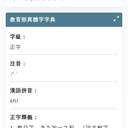
教育部異體字字典
字級：
正字
注音：
ㄕˊ
漢語拼音：
shí
正字釋義：
1. 數目字，為九加一之和。《說文解字．