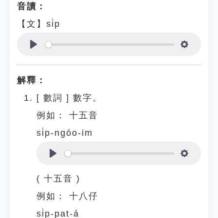
音讀：
【文】si̍p
Play
Settings
解釋：
[
數詞
]
數字。
例如：
十五音
si̍p-ngóo-im
Play
Settings
( 十五音 )
例如：
十八仔
si̍p-pat-á