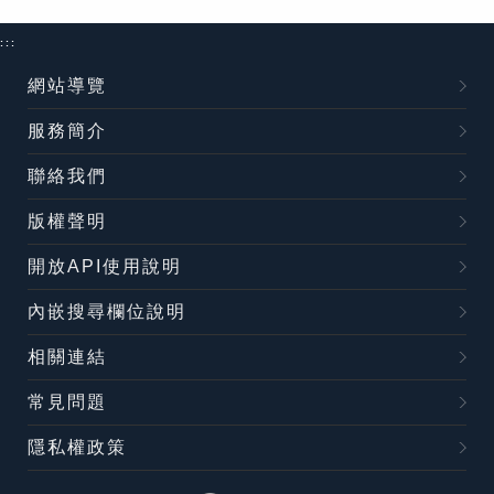
:::
網站導覽
服務簡介
聯絡我們
版權聲明
開放API使用說明
內嵌搜尋欄位說明
相關連結
常見問題
隱私權政策