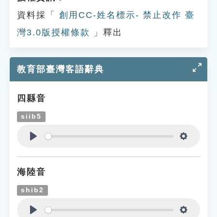
資料採「
創用CC-姓名標示- 禁止改作 臺
灣3.0版授權條款
」釋出
教育部臺灣客語辭典
四縣音
siib5
Play
Settings
海陸音
shib2