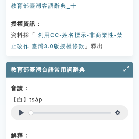
教育部臺灣客語辭典_十
授權資訊：
資料採「
創用CC-姓名標示-非商業性-禁
止改作 臺灣3.0版授權條款
」釋出
教育部臺灣台語常用詞辭典
音讀：
【白】tsa̍p
Play
Settings
解釋：