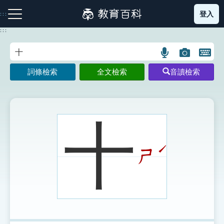
跳
登入
:::
到
主
:::
要
內
語
圖
開
容
注音索引圖示
筆畫索引圖示
部首索引表圖示
言
片
啟
詞條檢索
全文檢索
音讀檢索
搜
搜
鍵
尋
尋
盤
圖
圖
圖
示
示
示
十
ˊ
ㄕ
網站導覽
生字詞彙表
成語故事