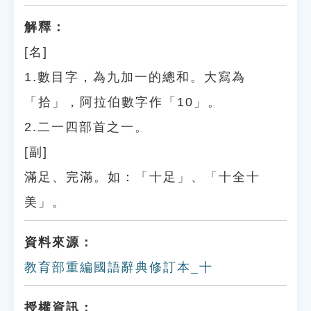
解釋：
[名]
1.數目字，為九加一的總和。大寫為
「拾」，阿拉伯數字作「10」。
2.二一四部首之一。
[副]
滿足、完滿。如：「十足」、「十全十
美」。
資料來源：
教育部重編國語辭典修訂本_十
授權資訊：