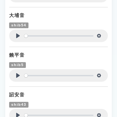
Play
Settings
大埔音
shib54
Play
Settings
饒平音
shib5
Play
Settings
詔安音
shib43