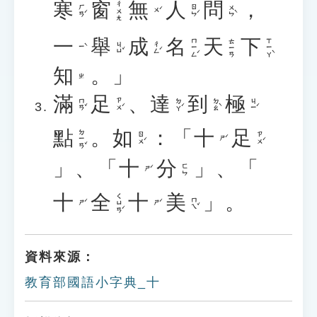
寒
窗
無
人
問
，
ㄔㄨㄤ
ㄏㄢˊ
ㄖㄣˊ
ㄨㄣˋ
ㄨˊ
一
舉
成
名
天
下
ㄇㄧㄥˊ
ㄒㄧㄚˋ
ㄊㄧㄢ
ㄐㄩˇ
ㄔㄥˊ
ㄧˋ
知
。」
ㄓ
滿
足
、
達
到
極
ㄇㄢˇ
ㄗㄨˊ
ㄉㄚˊ
ㄉㄠˋ
ㄐㄧˊ
點
。
如
：「
十
足
ㄉㄧㄢˇ
ㄖㄨˊ
ㄗㄨˊ
ㄕˊ
」、「
十
分
」、「
ㄈㄣ
ㄕˊ
十
全
十
美
」。
ㄑㄩㄢˊ
ㄇㄟˇ
ㄕˊ
ㄕˊ
資料來源：
教育部國語小字典_十