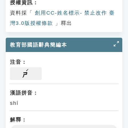
授權資訊：
資料採「
創用CC-姓名標示- 禁止改作 臺
灣3.0版授權條款
」釋出
教育部國語辭典簡編本
注音：
ㄕ
漢語拼音：
shí
解釋：