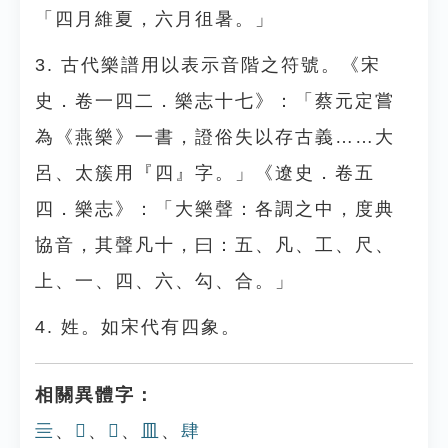
「四月維夏，六月徂暑。」
3. 古代樂譜用以表示音階之符號。《宋
史．卷一四二．樂志十七》：「蔡元定嘗
為《燕樂》一書，證俗失以存古義……大
呂、太簇用『四』字。」《遼史．卷五
四．樂志》：「大樂聲：各調之中，度典
協音，其聲凡十，曰：五、凡、工、尺、
上、一、四、六、勾、合。」
4. 姓。如宋代有四象。
相關異體字：
亖
、
𠁤
、
𦉭
、
皿
、
肆