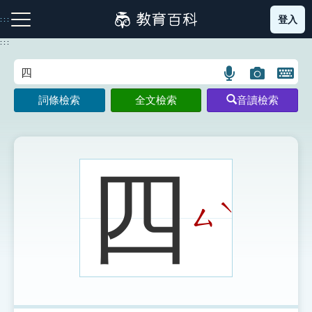
跳
登入
:::
到
主
:::
要
內
語
圖
開
容
注音索引圖示
筆畫索引圖示
部首索引表圖示
言
片
啟
詞條檢索
全文檢索
音讀檢索
搜
搜
鍵
尋
尋
盤
圖
圖
圖
示
示
示
四
ˋ
ㄙ
網站導覽
生字詞彙表
成語故事