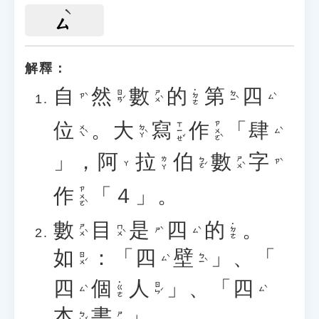
ㄙ
解釋：
自
然
數
的
第
四
˙ㄉㄜ
ㄖㄢˊ
ㄕㄨˋ
ㄉㄧˋ
ㄗˋ
ㄙˋ
位
。
大
寫
作
「
肆
ㄒㄧㄝˇ
ㄗㄨㄛˋ
ㄨㄟˋ
ㄉㄚˋ
ㄙˋ
」，
阿
拉
伯
數
字
ㄅㄛˊ
ㄕㄨˋ
ㄌㄚ
ㄗˋ
ㄚ
作
「４」。
ㄗㄨㄛˋ
數
目
是
四
的
。
˙ㄉㄜ
ㄕㄨˋ
ㄇㄨˋ
ㄕˋ
ㄙˋ
如
：「
四
壁
」、「
ㄖㄨˊ
ㄅㄧˋ
ㄙˋ
四
個
人
」、「
四
˙ㄍㄜ
ㄖㄣˊ
ㄙˋ
ㄙˋ
本
書
」。
ㄅㄣˇ
ㄕㄨ