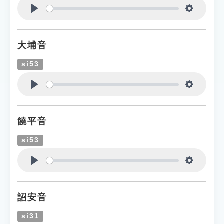
Play
Settings
大埔音
si53
Play
Settings
饒平音
si53
Play
Settings
詔安音
si31