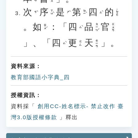
次
序
是
第
四
的
˙ㄉㄜ
ㄒㄩˋ
ㄉㄧˋ
ㄘˋ
ㄕˋ
ㄙˋ
。
如
：「
四
品
官
ㄆㄧㄣˇ
ㄍㄨㄢ
ㄖㄨˊ
ㄙˋ
」、「
四
更
天
」。
ㄊㄧㄢ
ㄍㄥ
ㄙˋ
資料來源：
教育部國語小字典_四
授權資訊：
資料採「
創用CC-姓名標示- 禁止改作 臺
灣3.0版授權條款
」釋出