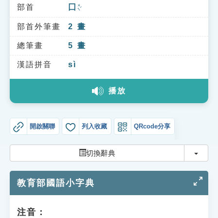
索引選單
部首
囗
ㄨㄟˊ
知識索引
部首外筆畫
2
畫
單字索引
總筆畫
5
畫
生命大百科索引
漢語拼音
sì
播放
遊戲專區
教學應用
開啟關聯
列入收藏
QRcode分享
貓頭鷹博士
切換
切換辭典
教育部國語小字典
注音：