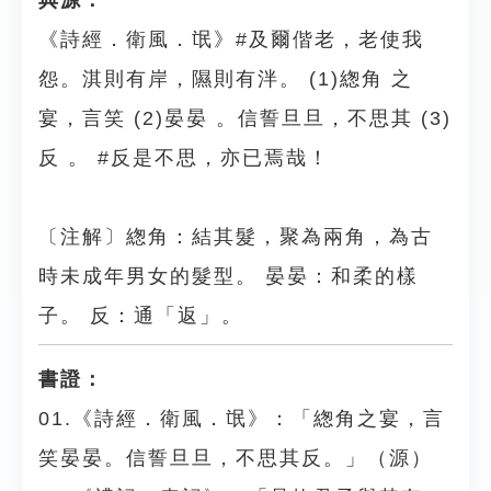
典源：
《詩經．衛風．氓》#及爾偕老，老使我
怨。淇則有岸，隰則有泮。 (1)緫角 之
宴，言笑 (2)晏晏 。信誓旦旦，不思其 (3)
反 。 #反是不思，亦已焉哉！
〔注解〕緫角：結其髮，聚為兩角，為古
時未成年男女的髮型。 晏晏：和柔的樣
子。 反：通「返」。
書證：
01.《詩經．衛風．氓》：「緫角之宴，言
笑晏晏。信誓旦旦，不思其反。」（源）