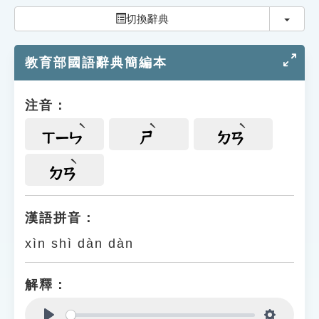
索引選單
切換
切換辭典
知識索引
教育部國語辭典簡編本
單字索引
生命大百科索引
注音：
遊戲專區
ㄒㄧㄣ
ㄕ
ㄉㄢ
教學應用
ㄉㄢ
貓頭鷹博士
漢語拼音：
xìn shì dàn dàn
解釋：