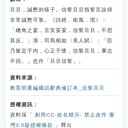
旦旦，誠懇的樣子。信誓旦旦指誓言說得
非常誠懇可靠。《詩經．衛風．氓》：
「總角之宴，言笑晏晏，信誓旦旦，不思
其反。」漢．司馬相如〈美人賦〉：「臣
乃脈定于內，心正于懷，信誓旦旦，秉志
不回。」也作「旦旦信誓」。
資料來源：
教育部重編國語辭典修訂本_信誓旦旦
授權資訊：
資料採「
創用CC-姓名標示- 禁止改作 臺
灣3.0版授權條款
」釋出