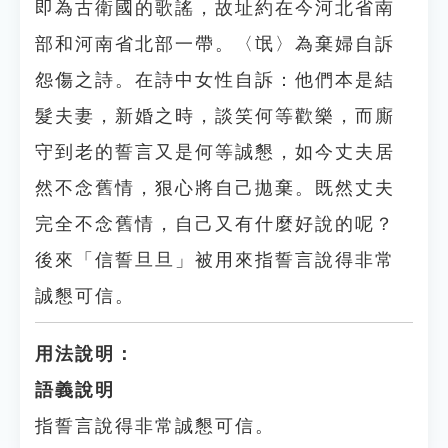
即為古衛國的歌謠，故址約在今河北省南
部和河南省北部一帶。〈氓〉為棄婦自訴
怨傷之詩。在詩中女性自訴：他們本是結
髮夫妻，新婚之時，談笑何等歡樂，而廝
守到老的誓言又是何等誠懇，如今丈夫居
然不念舊情，狠心將自己拋棄。既然丈夫
完全不念舊情，自己又有什麼好說的呢？
後來「信誓旦旦」被用來指誓言說得非常
誠懇可信。
用法說明：
語義說明
指誓言說得非常誠懇可信。