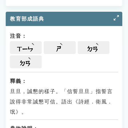
教育部成語典
注音：
ㄒㄧㄣ
ㄕ
ㄉㄢ
ㄉㄢ
釋義：
旦旦，誠懇的樣子。「信誓旦旦」指誓言
說得非常誠懇可信。語出《詩經．衛風．
氓》。