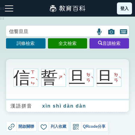
跳
登入
:::
到
主
:::
要
內
語
圖
開
容
注音索引圖示
筆畫索引圖示
部首索引表圖示
言
片
啟
詞條檢索
全文檢索
音讀檢索
搜
搜
鍵
尋
尋
盤
圖
圖
圖
示
示
示
信
誓
旦
旦
ㄒ
ㄉ
ㄉ
ˋ
ㄧ
ㄕ
ˋ
ˋ
ˋ
ㄢ
ㄢ
ㄣ
網站導覽
漢語拼音
xìn shì dàn dàn
生字詞彙表
成語故事
開啟關聯
列入收藏
QRcode分享