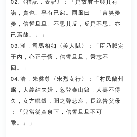
02.《禮記．表記》：「是故君子與其有
諾，責也。寧有已怨。國風曰：『言笑晏
晏，信誓旦旦。不思其反，反是不思。亦
已焉哉。』」
03.漢．司馬相如〈美人賦〉：「臣乃脈定
于內，心正于懷，信誓旦旦，秉志不
回。」
04.清．朱彝尊〈宋烈女行〉：「村民蘭州
廝，大義結夫婦，忽登泰山籙，人壽不得
久，女方曬穀，聞之聲悲哀，長跪告父母
︰『兒當從黃泉下，信誓旦旦不可
乖。』」