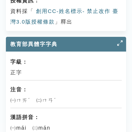
授權資訊：
資料採「
創用CC-姓名標示- 禁止改作 臺
灣3.0版授權條款
」釋出
教育部異體字字典
字級：
正字
注音：
㈠ㄇㄞˊ ㈡ㄇㄢˊ
漢語拼音：
㈠mái ㈡mán