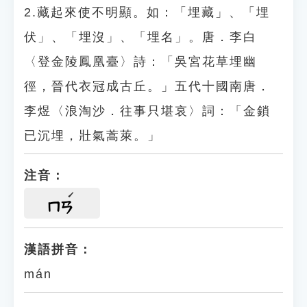
2.藏起來使不明顯。如：「埋藏」、「埋
伏」、「埋沒」、「埋名」。唐．李白
〈登金陵鳳凰臺〉詩：「吳宮花草埋幽
徑，晉代衣冠成古丘。」五代十國南唐．
李煜〈浪淘沙．往事只堪哀〉詞：「金鎖
已沉埋，壯氣蒿萊。」
注音：
ㄇㄢ
漢語拼音：
mán