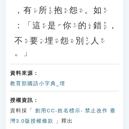
，
有
所
抱
怨
。
如
ㄙㄨㄛˇ
ㄧㄡˇ
ㄅㄠˋ
ㄩㄢˋ
ㄖㄨˊ
：「
這
是
你
的
錯
，
ㄘㄨㄛˋ
˙ㄉㄜ
ㄓㄜˋ
ㄋㄧˇ
ㄕˋ
不
要
埋
怨
別
人
ㄅㄧㄝˊ
ㄅㄨˊ
ㄧㄠˋ
ㄇㄢˊ
ㄩㄢˋ
ㄖㄣˊ
。」
資料來源：
教育部國語小字典_埋
授權資訊：
資料採「
創用CC-姓名標示- 禁止改作 臺
灣3.0版授權條款
」釋出