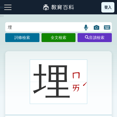
跳
登入
:::
到
主
:::
要
內
語
圖
開
容
注音索引圖示
筆畫索引圖示
部首索引表圖示
言
片
啟
詞條檢索
全文檢索
音讀檢索
搜
搜
鍵
尋
尋
盤
圖
圖
圖
示
示
示
埋
ㄇ
網站導覽
ˊ
ㄞ
生字詞彙表
成語故事