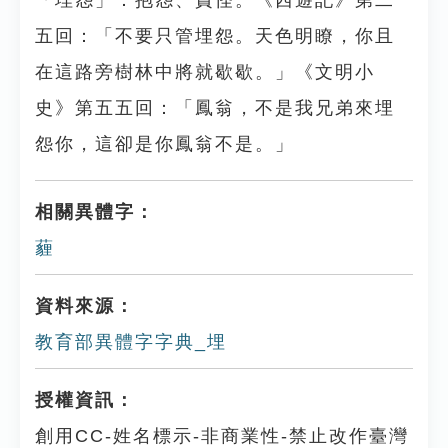
「埋怨」：抱怨、責怪。《西遊記》第二
五回：「不要只管埋怨。天色明瞭，你且
在這路旁樹林中將就歇歇。」《文明小
史》第五五回：「鳳翁，不是我兄弟來埋
怨你，這卻是你鳳翁不是。」
相關異體字：
薶
資料來源：
教育部異體字字典_埋
授權資訊：
創用CC-姓名標示-非商業性-禁止改作臺灣