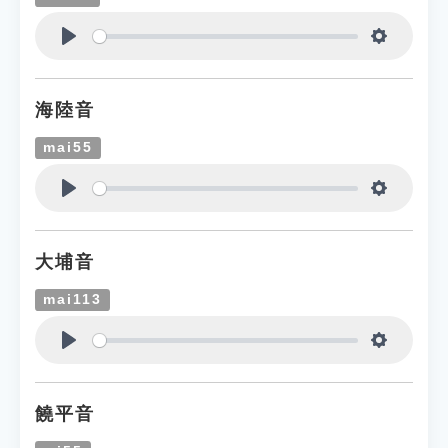
Play
Settings
海陸音
mai55
Play
Settings
大埔音
mai113
Play
Settings
饒平音