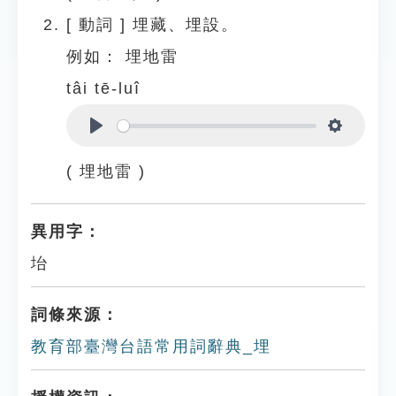
[
動詞
]
埋藏、埋設。
例如：
埋地雷
tâi tē-luî
Play
Settings
( 埋地雷 )
異用字：
坮
詞條來源：
教育部臺灣台語常用詞辭典_埋