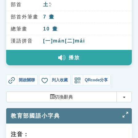
索引選單
部首
土
ㄊㄨˇ
知識索引
部首外筆畫
7
畫
單字索引
總筆畫
10
畫
生命大百科索引
漢語拼音
[一]mán[二]mái
播放
遊戲專區
教學應用
開啟關聯
列入收藏
QRcode分享
貓頭鷹博士
切換
切換辭典
教育部國語小字典
注音：