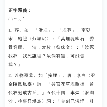
正字釋義：
㈠ㄇㄞˊ
1. 葬。如：「活埋」、「埋葬」。南朝
宋．鮑照〈蕪城賦〉：「莫埋魂幽石，委
骨窮塵。」清．袁枚〈祭妹文〉：「汝死
我葬，我死誰埋？汝倘有靈，可能告
我？」
2. 以物覆蓋。如「掩埋」。唐．李白〈登
金陵鳳凰臺〉詩：「吳宮花草埋幽徑，晉
代衣冠成古丘。」五代十國．李煜〈浪淘
沙．往事只堪哀〉詞：「金劍已沉埋，壯