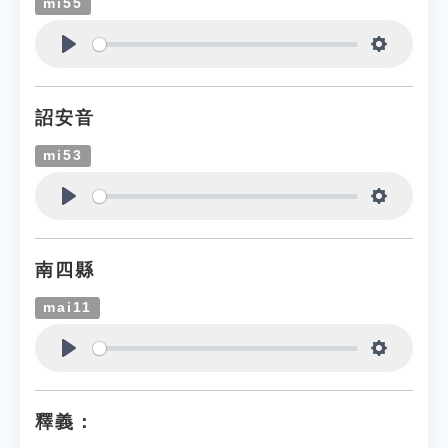
mi55
Play
Settings
詔安音
mi53
Play
Settings
南四縣
mai11
Play
Settings
釋義：