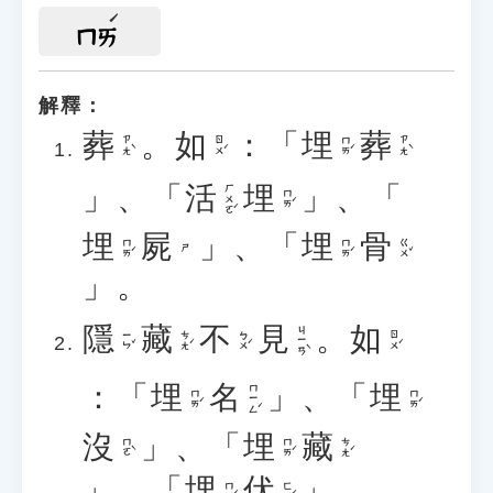
ㄇㄞ
解釋：
葬
。
如
：「
埋
葬
ㄗㄤˋ
ㄖㄨˊ
ㄇㄞˊ
ㄗㄤˋ
」、「
活
埋
」、「
ㄏㄨㄛˊ
ㄇㄞˊ
埋
屍
」、「
埋
骨
ㄇㄞˊ
ㄇㄞˊ
ㄍㄨˇ
ㄕ
」。
隱
藏
不
見
。
如
ㄐㄧㄢˋ
ㄧㄣˇ
ㄘㄤˊ
ㄅㄨˊ
ㄖㄨˊ
：「
埋
名
」、「
埋
ㄇㄧㄥˊ
ㄇㄞˊ
ㄇㄞˊ
沒
」、「
埋
藏
ㄇㄛˋ
ㄇㄞˊ
ㄘㄤˊ
」、「
埋
伏
」。
ㄇㄞˊ
ㄈㄨˊ