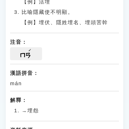
【例】活埋
比喻隱藏使不明顯。
【例】埋伏、隱姓埋名、埋頭苦幹
注音：
ㄇㄢ
漢語拼音：
mán
解釋：
→埋怨