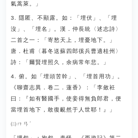
氣蒿萊。」
3. 隱匿、不顯露。如：「埋伏」、「埋
沒」、「埋名」。漢．仲長統〈述志詩〉
二首之一：「寄愁天上，埋憂地下。」
唐．杜甫〈暮冬送蘇四郎徯兵曹適桂州〉
詩：「爾賢埋照久，余病常年悲。」
4. 俯。如「埋頭苦幹」、「埋首用功」。
《聊齋志異．卷二．蓮香》：「李斂衽
曰：『如有醫國手，使妾得無負郎君，便
當埋首地下，敢復靦然于人世耶！』」
㈡ㄇㄢˊ