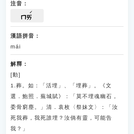
注音：
ㄇㄞ
漢語拼音：
mái
解釋：
[動]
1.葬。如：「活埋」、「埋葬」。《文
選．鮑照．蕪城賦》：「莫不埋魂幽石，
委骨窮塵。」清．袁枚〈祭妹文〉：「汝
死我葬，我死誰埋？汝倘有靈，可能告
我？」