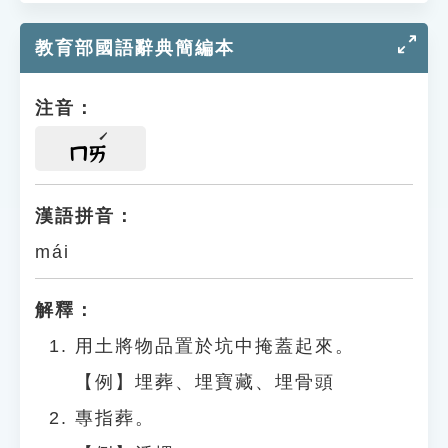
教育部國語辭典簡編本
注音：
ㄇㄞ
漢語拼音：
mái
解釋：
用土將物品置於坑中掩蓋起來。
【例】埋葬、埋寶藏、埋骨頭
專指葬。