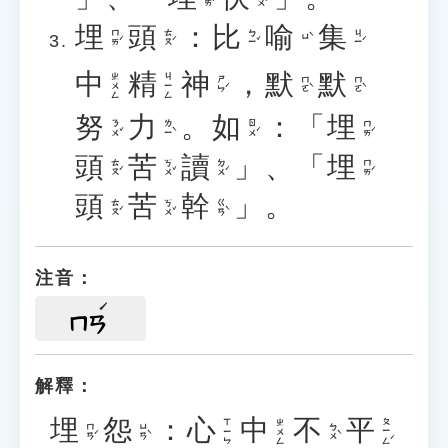
埋
頭
：
比
喻
集
ㄇㄞˊ
ㄊㄡˊ
ㄅㄧˇ
ㄐㄧˊ
ㄩˋ
中
精
神
，
默
默
ㄓㄨㄥ
ㄐㄧㄥ
ㄕㄣˊ
ㄇㄛˋ
ㄇㄛˋ
努
力
。
如
：「
埋
ㄋㄨˇ
ㄌㄧˋ
ㄖㄨˊ
ㄇㄞˊ
頭
苦
讀
」、「
埋
ㄊㄡˊ
ㄎㄨˇ
ㄉㄨˊ
ㄇㄞˊ
頭
苦
幹
」。
ㄊㄡˊ
ㄎㄨˇ
ㄍㄢˋ
注音：
ㄇㄢ
解釋：
埋
怨
：
心
中
不
平
ㄆㄧㄥˊ
ㄒㄧㄣ
ㄓㄨㄥ
ㄇㄢˊ
ㄩㄢˋ
ㄅㄨˋ