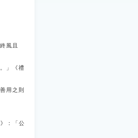
「終風且
然。」《禮
，善用之則
下》：「公