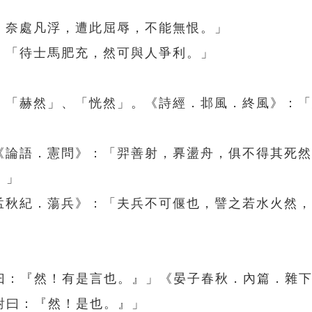
，奈處凡浮，遭此屈辱，不能無恨。」
：「待士馬肥充，然可與人爭利。」
」、「赫然」、「恍然」。《詩經．邶風．終風》：
。《論語．憲問》：「羿善射，奡盪舟，俱不得其死
。」
．孟秋紀．蕩兵》：「夫兵不可偃也，譬之若水火然
曰：『然！有是言也。』」《晏子春秋．內篇．雜
對曰：『然！是也。』」