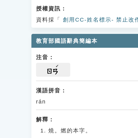
授權資訊：
資料採「
創用CC-姓名標示- 禁止改
教育部國語辭典簡編本
注音：
ㄖㄢ
漢語拼音：
rán
解釋：
燒。燃的本字。