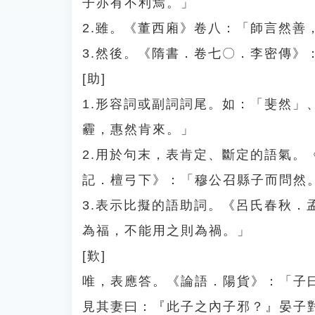
子亦有不利焉。」
2.雖。《董西廂》卷八：「師言然善
3.然後。《隋書．卷七〇．李密傳》
[助]
1.形容詞或副詞詞尾。如：「斐然
霾，惠然肯來。」
2.用於句末，表肯定、斷定的語氣
記．檀弓下》：「穆公召縣子而問然
3.表示比擬的語助詞。《呂氏春秋
為福，不能用之則為禍。」
[歎]
唯，表應答。《論語．陽貨》：「子
見其妻曰：『此子之內子邪？』晏子