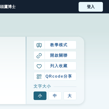
頭鷹博士
登入
教學模式
開啟關聯
列入收藏
QRcode分享
文字大小
小
中
大