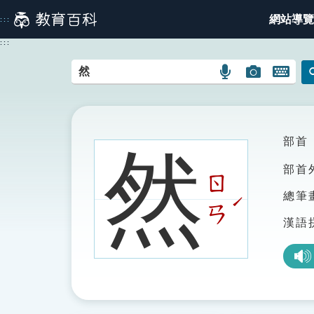
跳
網站導覽
:::
到
主
:::
要
內
語
圖
開
容
言
片
啟
搜
搜
鍵
尋
尋
盤
圖
圖
圖
部首
然
示
示
示
部首
ㄖ
總筆
ˊ
ㄢ
漢語