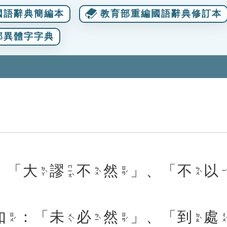
國語辭典簡編本
教育部重編國語辭典修訂本
部異體字字典
：「
大
謬
不
然
」、「
不
以
ㄇㄧㄡˋ
ㄉㄚˋ
ㄅㄨˋ
ㄖㄢˊ
ㄅㄨˋ
ㄧˇ
如
：「
未
必
然
」、「
到
處
ㄖㄨˊ
ㄨㄟˋ
ㄅㄧˋ
ㄖㄢˊ
ㄉㄠˋ
ㄔㄨˋ