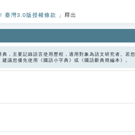
作 臺灣3.0版授權條款
」釋出
辭典，主要記錄語言使用歷程，適用對象為語文研究者。若
，建議您優先使用《國語小字典》或《國語辭典簡編本》。