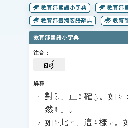
教育部國語小字典
教育部
教育部臺灣客語辭典
教育
教育部國語小字典
注音：
ㄖㄢ
解釋：
對
、
正
確
。
如
ㄉㄨㄟˋ
ㄑㄩㄝˋ
ㄓㄥˋ
ㄖㄨˊ
然
」。
ㄖㄢˊ
如
此
、
這
樣
。
ㄖㄨˊ
ㄓㄜˋ
ㄧㄤˋ
ㄘˇ