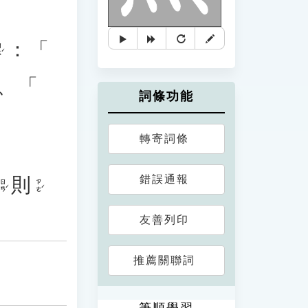
：「
ˊ
、「
詞條功能
轉寄詞條
錯誤通報
則
ㄖㄢˊ
ㄗㄜˊ
友善列印
推薦關聯詞
筆順學習