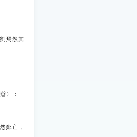
「劉焉然其
弟辯〉：
。然鄭亡，