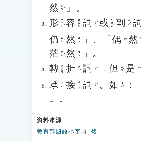
然
」。
ㄖㄢˊ
形
容
詞
或
副
ㄒㄧㄥˊ
ㄖㄨㄥˊ
ㄏㄨㄛˋ
ㄈㄨˋ
ㄘˊ
仍
然
」、「
偶
然
ㄖㄥˊ
ㄖㄢˊ
ㄖ
ㄡˇ
茫
然
」。
ㄇㄤˊ
ㄖㄢˊ
轉
折
詞
，
但
是
ㄓㄨㄢˇ
ㄓㄜˊ
ㄉㄢˋ
ㄘˊ
ㄕˋ
承
接
詞
。
如
：
ㄐㄧㄝ
ㄔㄥˊ
ㄖㄨˊ
ㄘˊ
」。
資料來源：
教育部國語小字典_然