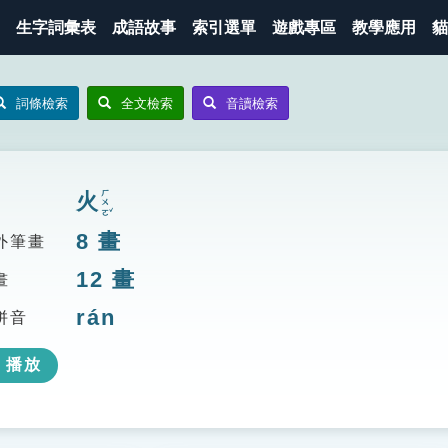
生字詞彙表
成語故事
索引選單
遊戲專區
教學應用
貓
詞條檢索
全文檢索
音讀檢索
ㄏㄨㄛˇ
火
8
畫
外筆畫
12
畫
畫
rán
拼音
播放