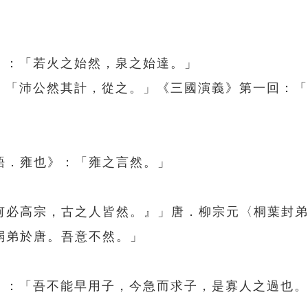
》：「若火之始然，泉之始達。」
》：「沛公然其計，從之。」《三國演義》第一回：
語．雍也》：「雍之言然。」
何必高宗，古之人皆然。』」唐．柳宗元〈桐葉封
弱弟於唐。吾意不然。」
年》：「吾不能早用子，今急而求子，是寡人之過也