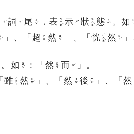
詞
詞
尾
，
表
示
狀
態
。
如
ㄅㄧㄠˇ
ㄓㄨㄤˋ
ㄨㄟˇ
ㄊㄞˋ
ㄖㄨ
ㄘˊ
ㄘˊ
ㄕˋ
」、「
超
然
」、「
恍
然
」
ㄏㄨㄤˇ
ㄢˊ
ㄖㄢˊ
ㄖㄢˊ
ㄔㄠ
。
如
：「
然
而
」。
ㄖㄨˊ
ㄖㄢˊ
ㄦˊ
「
雖
然
」、「
然
後
」、「
然
ㄙㄨㄟ
ㄖㄢˊ
ㄖㄢˊ
ㄏㄡˋ