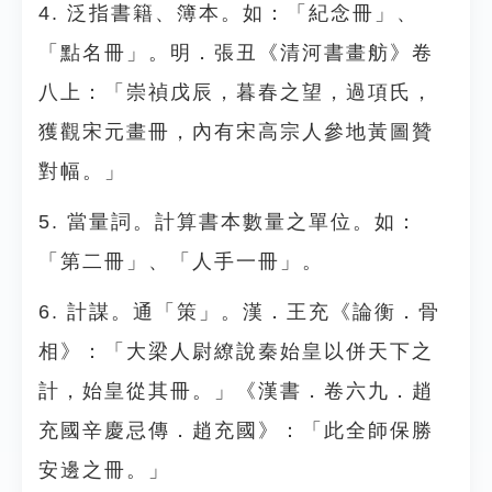
4. 泛指書籍、簿本。如：「紀念冊」、
「點名冊」。明．張丑《清河書畫舫》卷
八上：「崇禎戊辰，暮春之望，過項氏，
獲觀宋元畫冊，內有宋高宗人參地黃圖贊
對幅。」
5. 當量詞。計算書本數量之單位。如：
「第二冊」、「人手一冊」。
6. 計謀。通「策」。漢．王充《論衡．骨
相》：「大梁人尉繚說秦始皇以併天下之
計，始皇從其冊。」《漢書．卷六九．趙
充國辛慶忌傳．趙充國》：「此全師保勝
安邊之冊。」