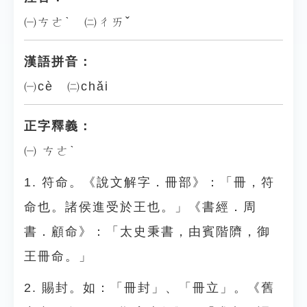
㈠ㄘㄜˋ ㈡ㄔㄞˇ
漢語拼音：
㈠cè ㈡chǎi
正字釋義：
㈠ ㄘㄜˋ
1. 符命。《說文解字．冊部》：「冊，符
命也。諸侯進受於王也。」《書經．周
書．顧命》：「太史秉書，由賓階隮，御
王冊命。」
2. 賜封。如：「冊封」、「冊立」。《舊