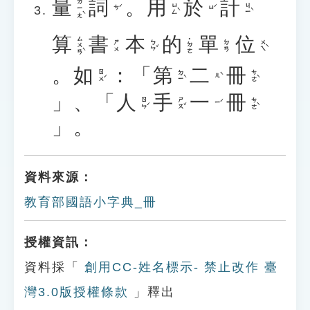
量
詞
。
用
於
計
ㄌㄧㄤˋ
ㄩㄥˋ
ㄐㄧˋ
ㄘˊ
ㄩˊ
算
書
本
的
單
位
ㄙㄨㄢˋ
˙ㄉㄜ
ㄅㄣˇ
ㄨㄟˋ
ㄕㄨ
ㄉㄢ
。
如
：「
第
二
冊
ㄖㄨˊ
ㄉㄧˋ
ㄘㄜˋ
ㄦˋ
」、「
人
手
一
冊
ㄖㄣˊ
ㄕㄡˇ
ㄘㄜˋ
ㄧˊ
」。
資料來源：
教育部國語小字典_冊
授權資訊：
資料採「
創用CC-姓名標示- 禁止改作 臺
灣3.0版授權條款
」釋出