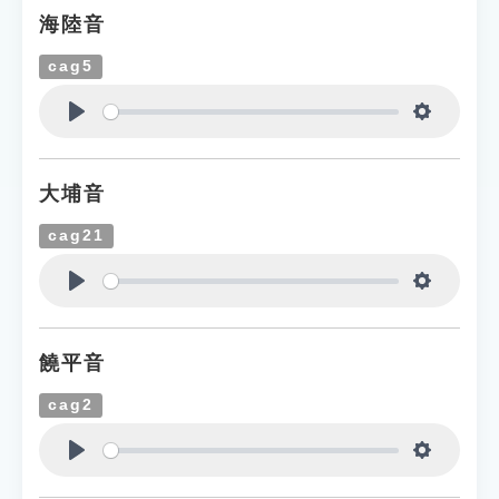
海陸音
cag5
Play
Settings
大埔音
cag21
Play
Settings
饒平音
cag2
Play
Settings