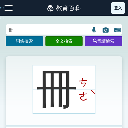
跳
登入
:::
到
主
:::
要
內
語
圖
開
容
注音索引圖示
筆畫索引圖示
部首索引表圖示
言
片
啟
詞條檢索
全文檢索
音讀檢索
搜
搜
鍵
尋
尋
盤
圖
圖
圖
示
示
示
冊
ㄘ
網站導覽
ˋ
ㄜ
生字詞彙表
成語故事