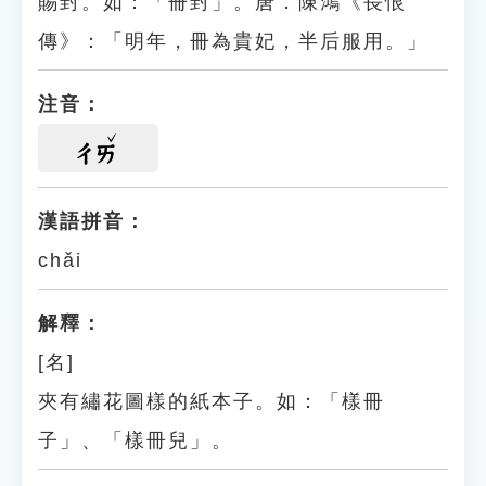
賜封。如：「冊封」。唐．陳鴻《長恨
傳》：「明年，冊為貴妃，半后服用。」
注音：
ㄔㄞ
漢語拼音：
chǎi
解釋：
[名]
夾有繡花圖樣的紙本子。如：「樣冊
子」、「樣冊兒」。