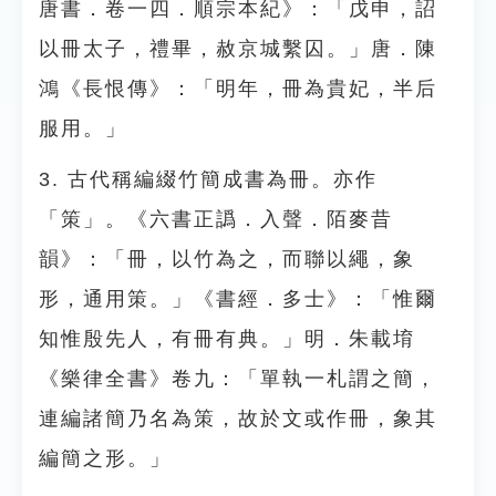
唐書．卷一四．順宗本紀》：「戊申，詔
以冊太子，禮畢，赦京城繫囚。」唐．陳
鴻《長恨傳》：「明年，冊為貴妃，半后
服用。」
3. 古代稱編綴竹簡成書為冊。亦作
「策」。《六書正譌．入聲．陌麥昔
韻》：「冊，以竹為之，而聯以繩，象
形，通用策。」《書經．多士》：「惟爾
知惟殷先人，有冊有典。」明．朱載堉
《樂律全書》卷九：「單執一札謂之簡，
連編諸簡乃名為策，故於文或作冊，象其
編簡之形。」