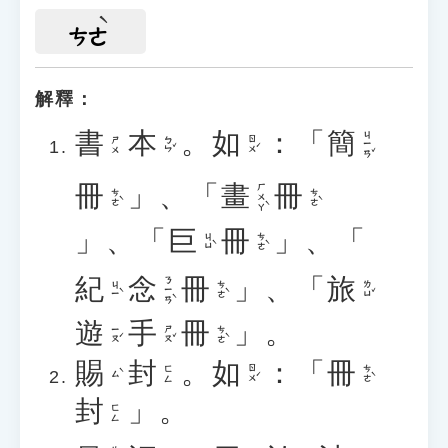
ㄘㄜ
解釋：
書
本
。
如
：「
簡
ㄐㄧㄢˇ
ㄅㄣˇ
ㄖㄨˊ
ㄕㄨ
冊
」、「
畫
冊
ㄏㄨㄚˋ
ㄘㄜˋ
ㄘㄜˋ
」、「
巨
冊
」、「
ㄐㄩˋ
ㄘㄜˋ
紀
念
冊
」、「
旅
ㄋㄧㄢˋ
ㄐㄧˋ
ㄘㄜˋ
ㄌㄩˇ
遊
手
冊
」。
ㄧㄡˊ
ㄕㄡˇ
ㄘㄜˋ
賜
封
。
如
：「
冊
ㄖㄨˊ
ㄘㄜˋ
ㄈㄥ
ㄙˋ
封
」。
ㄈㄥ