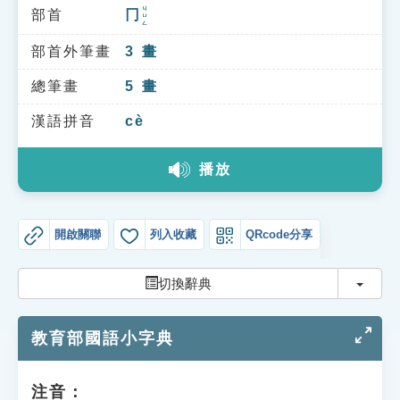
索引選單
ㄐㄩㄥ
部首
冂
知識索引
部首外筆畫
3
畫
單字索引
總筆畫
5
畫
生命大百科索引
漢語拼音
cè
遊戲專區
播放
教學應用
開啟關聯
列入收藏
QRcode分享
貓頭鷹博士
切換
切換辭典
教育部國語小字典
注音：