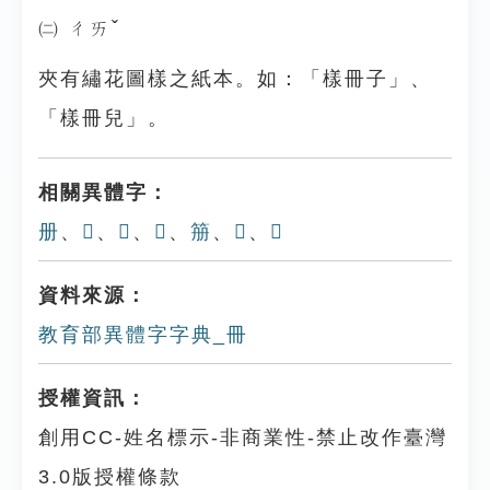
㈡ ㄔㄞˇ
夾有繡花圖樣之紙本。如：「樣冊子」、
「樣冊兒」。
相關異體字：
册
、
𠕁
、
𠕋
、
𠕐
、
笧
、
𥬰
、
𥮫
資料來源：
教育部異體字字典_冊
授權資訊：
創用CC-姓名標示-非商業性-禁止改作臺灣
3.0版授權條款