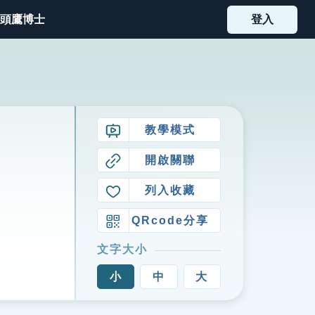
頭鷹博士
登入
教學模式
開啟關聯
列入收藏
QRcode分享
文字大小
小
中
大