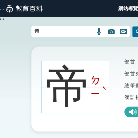
跳
網站導覽
:::
到
主
:::
要
內
語
圖
開
容
言
片
啟
搜
搜
鍵
尋
尋
盤
圖
圖
圖
部首
帝
示
示
示
部首
ㄉ
總筆
ˋ
ㄧ
漢語