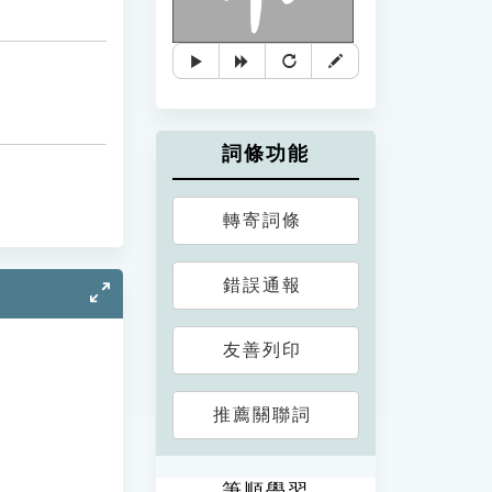
詞條功能
轉寄詞條
錯誤通報
友善列印
推薦關聯詞
筆順學習