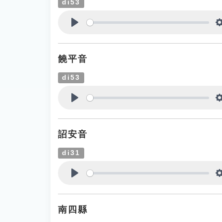
di53
Play
饒平音
di53
Play
詔安音
di31
Play
南四縣