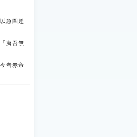
所以急圍趙
：「夷吾無
，今者赤帝