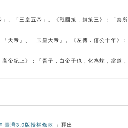
先帝」、「三皇五帝」。《戰國策．趙策三》：「秦
」、「天帝」、「玉皇大帝」。《左傳．僖公十年》
一．高帝紀上》：「吾子，白帝子也，化為蛇，當道
作 臺灣3.0版授權條款
」釋出