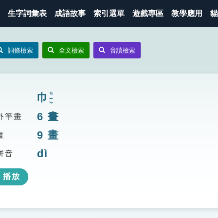
生字詞彙表
成語故事
索引選單
遊戲專區
教學應用
貓
詞條檢索
全文檢索
音讀檢索
巾
ㄐㄧㄣ
6
畫
外筆畫
9
畫
畫
dì
拼音
播放