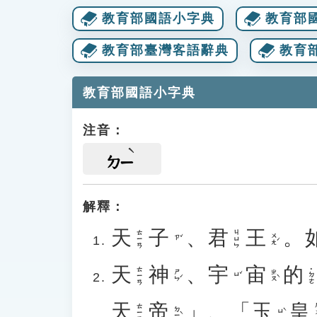
教育部國語小字典
教育部
教育部臺灣客語辭典
教育
教育部國語小字典
注音：
ㄉㄧ
解釋：
天
子
、
君
王
。
ㄊㄧㄢ
ㄐㄩㄣ
ㄨㄤˊ
ㄗˇ
天
神
、
宇
宙
的
ㄊㄧㄢ
˙ㄉㄜ
ㄕㄣˊ
ㄓㄡˋ
ㄩˇ
天
帝
」、「
玉
皇
ㄏ
ㄊㄧㄢ
ㄉㄧˋ
ㄩˋ