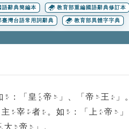
國語辭典簡編本
教育部重編國語辭典修訂本
部臺灣台語常用詞辭典
教育部異體字字典
如
：「
皇
帝
」、「
帝
王
」
ㄏㄨㄤˊ
ㄖㄨˊ
ㄉㄧˋ
ㄉㄧˋ
ㄨㄤˊ
主
宰
者
。
如
：「
上
帝
」
ㄓㄨˇ
ㄗㄞˇ
ㄓㄜˇ
ㄖㄨˊ
ㄕㄤˋ
ㄉㄧˋ
大
帝
」。
ㄨㄤˊ
ㄉㄚˋ
ㄉㄧˋ