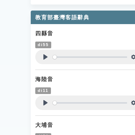
教育部臺灣客語辭典
四縣音
di55
Play
海陸音
di11
Play
大埔音