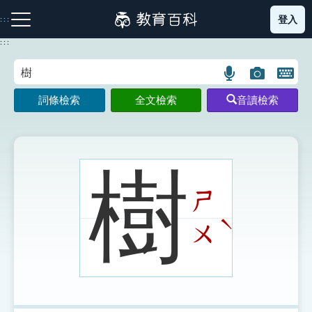
跳
登入
:::
到
主
:::
要
內
語
圖
開
容
注音索引圖示
筆畫索引圖示
部首索引表圖示
言
片
啟
詞條檢索
全文檢索
音讀檢索
搜
搜
鍵
尋
尋
盤
圖
圖
圖
示
示
示
樹
ㄕ
網站導覽
ˋ
ㄨ
生字詞彙表
成語故事