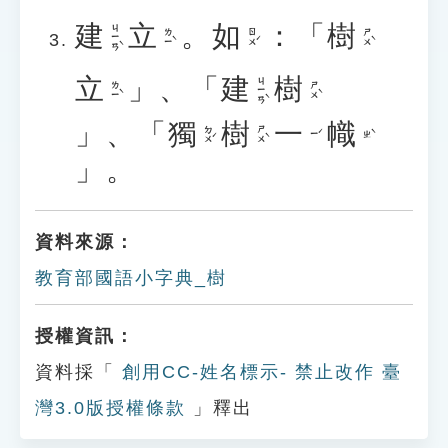
建
立
。
如
：「
樹
ㄐㄧㄢˋ
ㄌㄧˋ
ㄖㄨˊ
ㄕㄨˋ
立
」、「
建
樹
ㄐㄧㄢˋ
ㄌㄧˋ
ㄕㄨˋ
」、「
獨
樹
一
幟
ㄉㄨˊ
ㄕㄨˋ
ㄧˊ
ㄓˋ
」。
資料來源：
教育部國語小字典_樹
授權資訊：
資料採「
創用CC-姓名標示- 禁止改作 臺
灣3.0版授權條款
」釋出