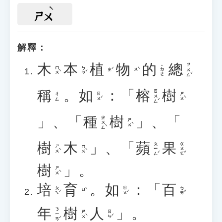
ㄕㄨ
解釋：
木
本
植
物
的
總
ㄗㄨㄥˇ
˙ㄉㄜ
ㄇㄨˋ
ㄅㄣˇ
ㄓˊ
ㄨˋ
稱
。
如
：「
榕
樹
ㄖㄨㄥˊ
ㄖㄨˊ
ㄕㄨˋ
ㄔㄥ
」、「
種
樹
」、「
ㄓㄨㄥˋ
ㄕㄨˋ
樹
木
」、「
蘋
果
ㄆㄧㄥˊ
ㄍㄨㄛˇ
ㄕㄨˋ
ㄇㄨˋ
樹
」。
ㄕㄨˋ
培
育
。
如
：「
百
ㄆㄟˊ
ㄖㄨˊ
ㄅㄞˇ
ㄩˋ
年
樹
人
」。
ㄋㄧㄢˊ
ㄕㄨˋ
ㄖㄣˊ