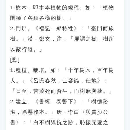
1.樹木，即木本植物的總稱。如：「植物
園種了各種各樣的樹。」
2.門屏。《禮記．郊特牲》：「臺門而旅
樹。」漢．鄭玄．注：「屏謂之樹。樹所
以蔽行道。」
[動]
1.種植、栽培。如：「十年樹木，百年樹
人。」《呂氏春秋．士容論．任地》：
「日至，苦菜死而資生，而樹麻與菽。」
2.建立。《書經．泰誓下》：「樹德務
滋，除惡務本。」唐．李白〈與賈少公
書〉：「白不樹矯抗之跡，恥振元邈之