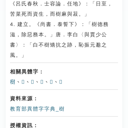
《呂氏春秋．士容論．任地》：「日至，
苦菜死而資生，而樹麻與菽。」
4. 建立。《尚書．泰誓下》：「樹德務
滋，除惡務本。」唐．李白〈與賈少公
書〉：「白不樹矯抗之跡，恥振元邈之
風。」
相關異體字：
𣗳
、
𣚤
、
𣕒
、
𡬾
、
𢒳
、
𠊪
資料來源：
教育部異體字字典_樹
授權資訊：