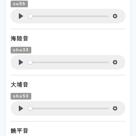
su55
Play
Settings
海陸音
shu33
Play
Settings
大埔音
shu53
Play
Settings
饒平音