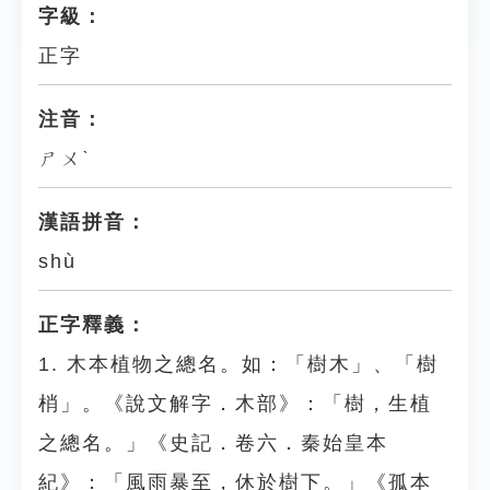
字級：
正字
注音：
ㄕㄨˋ
漢語拼音：
shù
正字釋義：
1. 木本植物之總名。如：「樹木」、「樹
梢」。《說文解字．木部》：「樹，生植
之總名。」《史記．卷六．秦始皇本
紀》：「風雨暴至，休於樹下。」《孤本