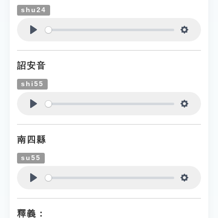
shu24
Play
Settings
詔安音
shi55
Play
Settings
南四縣
su55
Play
Settings
釋義：