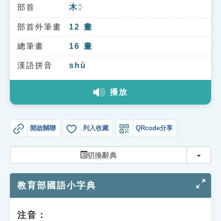
索引選單
部首
木
ㄇㄨˋ
知識索引
部首外筆畫
12
畫
單字索引
總筆畫
16
畫
生命大百科索引
漢語拼音
shù
播放
遊戲專區
教學應用
開啟關聯
列入收藏
QRcode分享
貓頭鷹博士
切換
切換辭典
教育部國語小字典
注音：