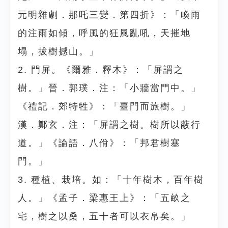
元明雜劇．那吒三變．第四折》：「喚雨
的注雨如傾，呼風的狂風亂吼，天摧地
塌，拔樹撼山。」
2. 門屏。《爾雅．釋木》：「屏謂之
樹。」晉．郭璞．注：「小牆當門中。」
《禮記．郊特牲》：「臺門而旅樹。」
漢．鄭玄．注：「屏謂之樹。樹所以蔽行
道。」《論語．八佾》：「邦君樹塞
門。」
3. 種植、栽培。如：「十年樹木，百年樹
人。」《孟子．梁惠王上》：「五畝之
宅，樹之以桑，五十者可以衣帛矣。」