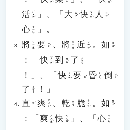
活
」、「
大
快
人
ㄏㄨㄛˊ
ㄎㄨㄞˋ
ㄉㄚˋ
ㄖㄣˊ
心
」。
ㄒㄧㄣ
將
要
、
將
近
。
如
ㄐㄧㄣˋ
ㄐㄧㄤ
ㄐㄧㄤ
ㄧㄠˋ
ㄖㄨˊ
：「
快
到
了
ㄎㄨㄞˋ
˙ㄌㄜ
ㄉㄠˋ
！」、「
快
要
昏
倒
ㄎㄨㄞˋ
ㄏㄨㄣ
ㄧㄠˋ
ㄉㄠˇ
了
！」
˙ㄌㄜ
直
爽
、
乾
脆
。
如
ㄕㄨㄤˇ
ㄘㄨㄟˋ
ㄖㄨˊ
ㄍㄢ
ㄓˊ
：「
爽
快
」、「
心
ㄕㄨㄤˇ
ㄎㄨㄞˋ
ㄒㄧㄣ