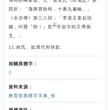
博時的喝采聲。元．無名氏《白兔記》第
四折：「蒲牌買快時，十番九遍輸。」
《水滸傳》第三八回：「李逵又拿起頭
錢，叫聲『快！』肐
的又博個
叉。」
11.姓氏。如漢代有快欽。
相關異體字：
𢘦
資料來源：
教育部異體字字典_快