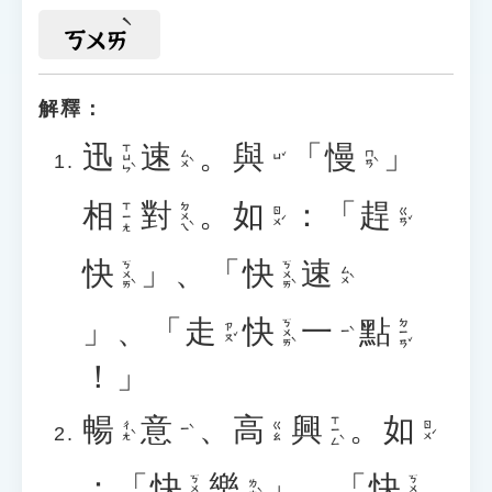
ㄎㄨㄞ
解釋：
迅
速
。
與
「
慢
」
ㄒㄩㄣˋ
ㄙㄨˋ
ㄇㄢˋ
ㄩˇ
相
對
。
如
：「
趕
ㄉㄨㄟˋ
ㄒㄧㄤ
ㄖㄨˊ
ㄍㄢˇ
快
」、「
快
速
ㄎㄨㄞˋ
ㄎㄨㄞˋ
ㄙㄨˋ
」、「
走
快
一
點
ㄎㄨㄞˋ
ㄉㄧㄢˇ
ㄗㄡˇ
ㄧˋ
！」
暢
意
、
高
興
。
如
ㄒㄧㄥˋ
ㄔㄤˋ
ㄖㄨˊ
ㄍㄠ
ㄧˋ
：「
快
樂
」、「
快
ㄎㄨㄞˋ
ㄎㄨㄞˋ
ㄌㄜˋ