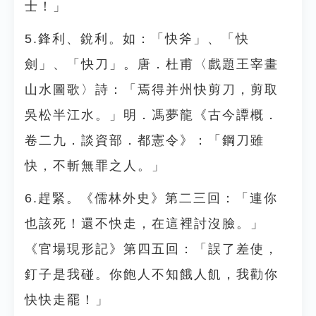
士！」
5.鋒利、銳利。如：「快斧」、「快
劍」、「快刀」。唐．杜甫〈戲題王宰畫
山水圖歌〉詩：「焉得并州快剪刀，剪取
吳松半江水。」明．馮夢龍《古今譚概．
卷二九．談資部．都憲令》：「鋼刀雖
快，不斬無罪之人。」
6.趕緊。《儒林外史》第二三回：「連你
也該死！還不快走，在這裡討沒臉。」
《官場現形記》第四五回：「誤了差使，
釘子是我碰。你飽人不知餓人飢，我勸你
快快走罷！」