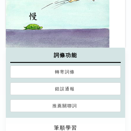
詞條功能
轉寄詞條
錯誤通報
推薦關聯詞
筆順學習