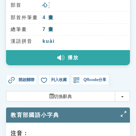
索引選單
ㄒㄧㄣ
部首
心
知識索引
部首外筆畫
4
畫
單字索引
總筆畫
7
畫
生命大百科索引
漢語拼音
kuài
遊戲專區
播放
教學應用
開啟關聯
列入收藏
QRcode分享
貓頭鷹博士
切換
切換辭典
教育部國語小字典
注音：