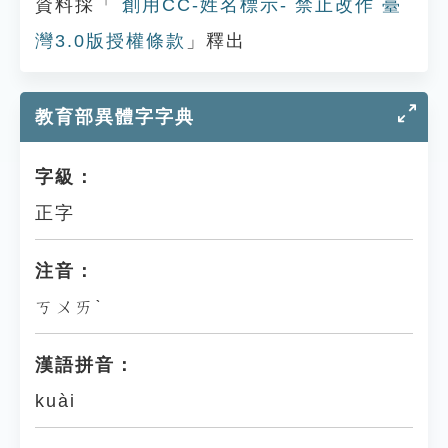
資料採「
創用CC-姓名標示- 禁止改作 臺
灣3.0版授權條款
」釋出
教育部異體字字典
字級：
正字
注音：
ㄎㄨㄞˋ
漢語拼音：
kuài