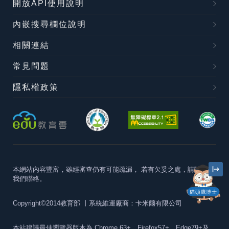
開放API使用說明
內嵌搜尋欄位說明
相關連結
常見問題
隱私權政策
本網站內容豐富，雖經審查仍有可能疏漏，
若有欠妥之處，請隨時與
我們聯絡。
貓頭鷹博士
Copyright©2014教育部
丨系統維運廠商：卡米爾有限公司
本站建議最佳瀏覽器版本為
Chrome 63+、Firefox57+、Edge79+及