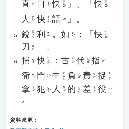
直
口
快
」、「
快
ㄎㄨㄞˋ
ㄎㄨㄞˋ
ㄎㄡˇ
ㄓˊ
人
快
語
」。
ㄎㄨㄞˋ
ㄖㄣˊ
ㄩˇ
銳
利
。
如
：「
快
ㄖㄨㄟˋ
ㄎㄨㄞˋ
ㄌㄧˋ
ㄖㄨˊ
刀
」。
ㄉㄠ
捕
快
：
古
代
指
ㄎㄨㄞˋ
ㄅㄨˇ
ㄍㄨˇ
ㄉㄞˋ
ㄓˇ
衙
門
中
負
責
捉
ㄓㄨㄥ
ㄓㄨㄛ
ㄧㄚˊ
ㄇㄣˊ
ㄈㄨˋ
ㄗㄜˊ
拿
犯
人
的
差
役
˙ㄉㄜ
ㄋㄚˊ
ㄈㄢˋ
ㄖㄣˊ
ㄔㄚ
ㄧˋ
。
資料來源：