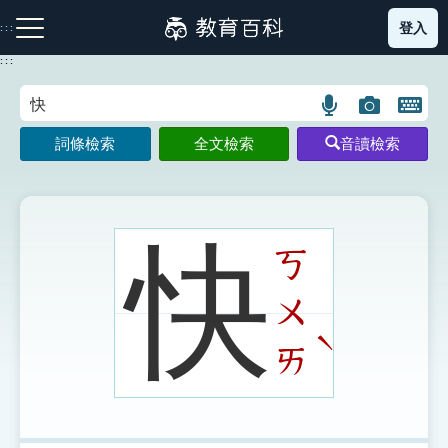
跳
登入
:::
到
主
:::
要
內
語
圖
開
容
注音索引圖示
筆畫索引圖示
部首索引表圖示
言
片
啟
詞條檢索
全文檢索
音讀檢索
搜
搜
鍵
尋
尋
盤
圖
圖
圖
示
示
示
快
ㄎ
ㄨ
網站導覽
ˋ
ㄞ
生字詞彙表
成語故事