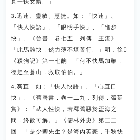
覓一快女婿。」
3.迅速、靈敏、慧捷。如：「快速」、
「快人快語」、「眼明手快」、「進步
快」。《晉書．卷七五．列傳．王湛》：
「此馬雖快，然力薄不堪苦行。」明．徐𤱥
《殺狗記》第一七齣：「何不快馬加鞭，
徑趕至蒼山，救取伯伯。」
4.爽直。如：「快人快語」、「心直口
快」。《舊唐書．卷一二九．列傳．張延
賞》：「武人性快，若釋舊惡於盃海之
間，終歡可解。」《儒林外史》第三三
回：「是少卿先生？是海內英豪，千秋快