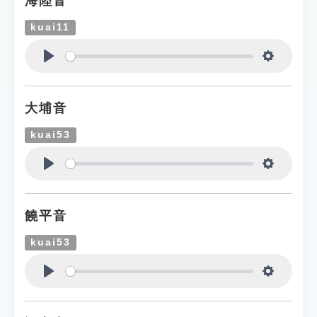
海陸音
kuai11
Play
Settings
大埔音
kuai53
Play
Settings
饒平音
kuai53
Play
Settings