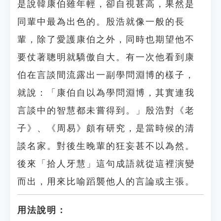
是說韓康伯雖年輕，卻自視甚高，果然是
同輩中最為出色的。殷浩就像一般的長
輩，除了愛護康伯之外，同時也期望他不
要仗著聰明就驕傲自大。有一次他看到康
伯在言談間流露出一副學問淵博的樣子，
就說：「康伯自以為學問淵博，其實連我
言談中的智慧都未嘗得到。」殷浩對《老
子》、《周易》頗有研究，是當時候的清
談名家。對後生晚輩的狂妄甚不以為然。
後來「拾人牙慧」這句成語就從這裡演變
而出，用來比喻蹈襲他人的言論或主張。
用法說明：