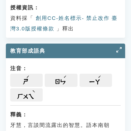
授權資訊：
資料採「
創用CC-姓名標示- 禁止改作 臺
灣3.0版授權條款
」釋出
教育部成語典
注音：
ㄕ
ㄖㄣ
ㄧㄚ
ㄏㄨㄟ
釋義：
牙慧，言談間流露出的智慧。語本南朝