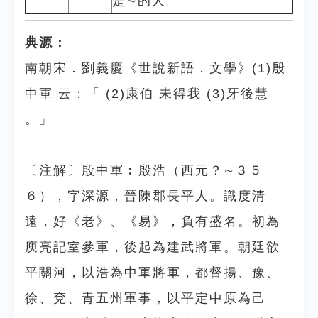
是∼的人。
典源：
南朝宋．劉義慶《世說新語．文學》(1)殷
中軍 云：「 (2)康伯 未得我 (3)牙後慧
。」
〔注解〕殷中軍︰殷浩（西元？∼３５
６），字深源，晉陳郡長平人。識度清
遠，好《老》、《易》，負有盛名。初為
庾亮記室參軍，後起為建武將軍。朝廷欲
平關河，以浩為中軍將軍，都督揚、豫、
徐、兗、青五州軍事，以平定中原為己