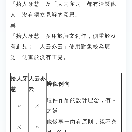
「拾人牙慧」及「人云亦云」都有沿襲他
人，沒有獨立見解的意思。
異
「拾人牙慧」多用於詩文創作，側重於沒
有創見；「人云亦云」使用對象較為廣
泛，側重於沒有主見。
拾人牙
人云亦
辨似例句
慧
云
這件作品的設計理念，有∼
○
ㄨ
之嫌。
他做事一向有原則，絕不會
ㄨ
○