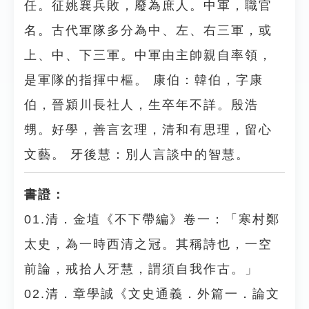
任。征姚襄兵敗，廢為庶人。中軍，職官
名。古代軍隊多分為中、左、右三軍，或
上、中、下三軍。中軍由主帥親自率領，
是軍隊的指揮中樞。 康伯：韓伯，字康
伯，晉潁川長社人，生卒年不詳。殷浩
甥。好學，善言玄理，清和有思理，留心
文藝。 牙後慧：別人言談中的智慧。
書證：
01.清．金埴《不下帶編》卷一：「寒村鄭
太史，為一時西清之冠。其稱詩也，一空
前論，戒拾人牙慧，謂須自我作古。」
02.清．章學誠《文史通義．外篇一．論文