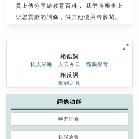
員上傳分享給教育百科， 我們將審查上
架您貢獻的詞條，供其他使用者參閱。
相似詞
拾人涕唾
、
人云亦云
、
鸚鵡學舌
相反詞
獨到之見
詞條功能
轉寄詞條
錯誤通報