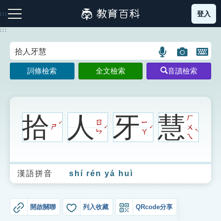
跳
登入
:::
到
主
:::
要
內
語
圖
開
容
注音索引圖示
筆畫索引圖示
部首索引表圖示
言
片
啟
詞條檢索
全文檢索
音讀檢索
搜
搜
鍵
尋
尋
盤
圖
圖
圖
示
示
示
拾
人
牙
慧
ㄏ
ㄖ
ㄧ
ˊ
ㄕ
ㄨ
ˊ
ˊ
ˋ
ㄣ
ㄚ
ㄟ
網站導覽
漢語拼音
shí rén yá huì
生字詞彙表
成語故事
開啟關聯
列入收藏
QRcode分享