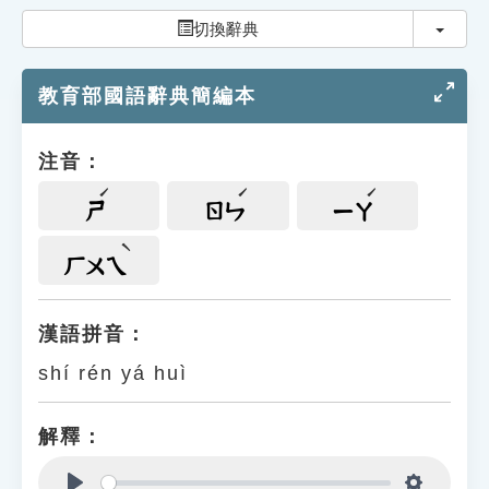
索引選單
切換
切換辭典
知識索引
教育部國語辭典簡編本
單字索引
生命大百科索引
注音：
遊戲專區
ㄕ
ㄖㄣ
ㄧㄚ
教學應用
ㄏㄨㄟ
貓頭鷹博士
漢語拼音：
shí rén yá huì
解釋：