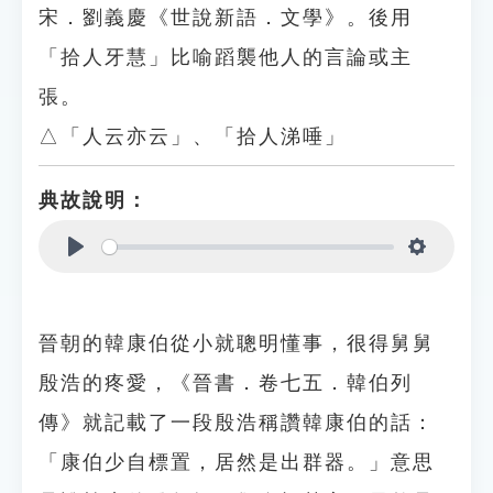
宋．劉義慶《世說新語．文學》。後用
「拾人牙慧」比喻蹈襲他人的言論或主
張。
△「人云亦云」、「拾人涕唾」
典故說明：
Play
Settings
晉朝的韓康伯從小就聰明懂事，很得舅舅
殷浩的疼愛，《晉書．卷七五．韓伯列
傳》就記載了一段殷浩稱讚韓康伯的話：
「康伯少自標置，居然是出群器。」意思