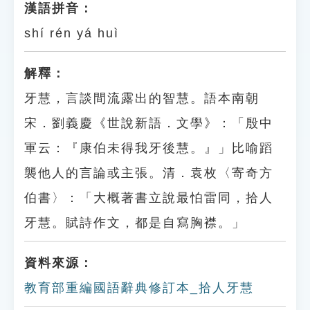
漢語拼音：
shí rén yá huì
解釋：
牙慧，言談間流露出的智慧。語本南朝
宋．劉義慶《世說新語．文學》：「殷中
軍云：『康伯未得我牙後慧。』」比喻蹈
襲他人的言論或主張。清．袁枚〈寄奇方
伯書〉：「大概著書立說最怕雷同，拾人
牙慧。賦詩作文，都是自寫胸襟。」
資料來源：
教育部重編國語辭典修訂本_拾人牙慧