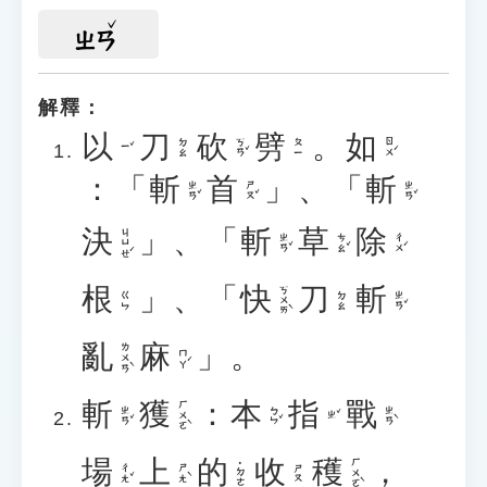
ㄓㄢ
解釋：
以
刀
砍
劈
。
如
ㄎㄢˇ
ㄖㄨˊ
ㄉㄠ
ㄆㄧ
ㄧˇ
：「
斬
首
」、「
斬
ㄓㄢˇ
ㄕㄡˇ
ㄓㄢˇ
決
」、「
斬
草
除
ㄐㄩㄝˊ
ㄓㄢˇ
ㄘㄠˇ
ㄔㄨˊ
根
」、「
快
刀
斬
ㄎㄨㄞˋ
ㄓㄢˇ
ㄍㄣ
ㄉㄠ
亂
麻
」。
ㄌㄨㄢˋ
ㄇㄚˊ
斬
獲
：
本
指
戰
ㄏㄨㄛˋ
ㄓㄢˇ
ㄅㄣˇ
ㄓㄢˋ
ㄓˇ
場
上
的
收
穫
，
ㄏㄨㄛˋ
˙ㄉㄜ
ㄔㄤˇ
ㄕㄤˋ
ㄕㄡ