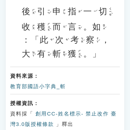
後
引
申
指
一
切
ㄑㄧㄝˋ
ㄏㄡˋ
ㄧㄣˇ
ㄕㄣ
ㄓˇ
ㄧˊ
收
穫
而
言
。
如
ㄏㄨㄛˋ
ㄧㄢˊ
ㄖㄨˊ
ㄕㄡ
ㄦˊ
：「
此
次
考
察
，
ㄎㄠˇ
ㄔㄚˊ
ㄘˇ
ㄘˋ
大
有
斬
獲
。」
ㄏㄨㄛˋ
ㄉㄚˋ
ㄧㄡˇ
ㄓㄢˇ
資料來源：
教育部國語小字典_斬
授權資訊：
資料採「
創用CC-姓名標示- 禁止改作 臺
灣3.0版授權條款
」釋出