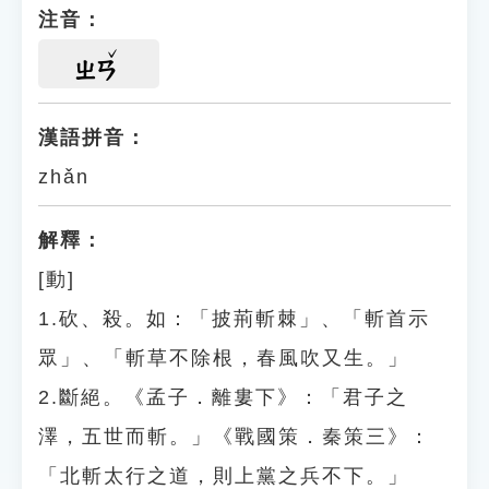
注音：
ㄓㄢ
漢語拼音：
zhǎn
解釋：
[動]
1.砍、殺。如：「披荊斬棘」、「斬首示
眾」、「斬草不除根，春風吹又生。」
2.斷絕。《孟子．離婁下》：「君子之
澤，五世而斬。」《戰國策．秦策三》：
「北斬太行之道，則上黨之兵不下。」