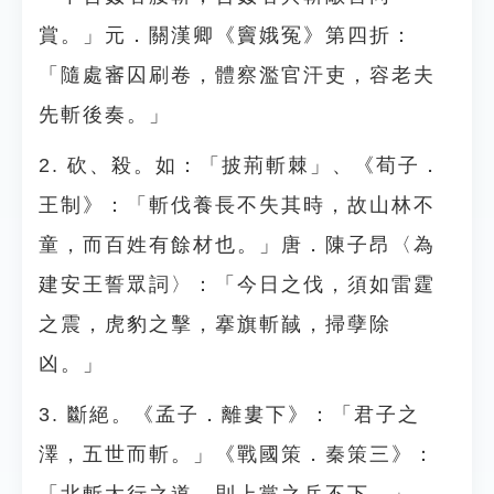
賞。」元．關漢卿《竇娥冤》第四折：
「隨處審囚刷卷，體察濫官汗吏，容老夫
先斬後奏。」
2. 砍、殺。如：「披荊斬棘」、《荀子．
王制》：「斬伐養長不失其時，故山林不
童，而百姓有餘材也。」唐．陳子昂〈為
建安王誓眾詞〉：「今日之伐，須如雷霆
之震，虎豹之擊，搴旗斬馘，掃孽除
凶。」
3. 斷絕。《孟子．離婁下》：「君子之
澤，五世而斬。」《戰國策．秦策三》：