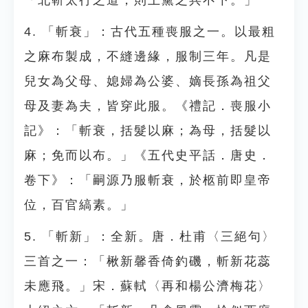
「北斬太行之道，則上黨之兵不下。」
4. 「斬衰」：古代五種喪服之一。以最粗
之麻布製成，不縫邊緣，服制三年。凡是
兒女為父母、媳婦為公婆、嫡長孫為祖父
母及妻為夫，皆穿此服。《禮記．喪服小
記》：「斬衰，括髮以麻；為母，括髮以
麻；免而以布。」《五代史平話．唐史．
卷下》：「嗣源乃服斬衰，於柩前即皇帝
位，百官縞素。」
5. 「斬新」：全新。唐．杜甫〈三絕句〉
三首之一：「楸新馨香倚釣磯，斬新花蕊
未應飛。」宋．蘇軾〈再和楊公濟梅花〉