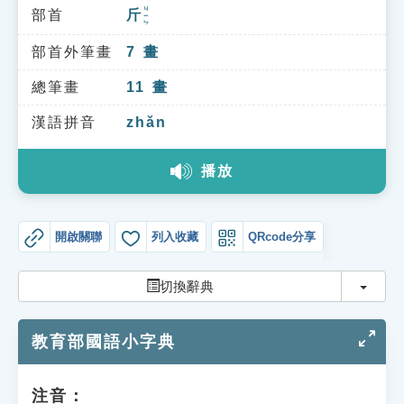
索引選單
ㄐㄧㄣ
部首
斤
知識索引
部首外筆畫
7
畫
單字索引
總筆畫
11
畫
生命大百科索引
漢語拼音
zhǎn
遊戲專區
播放
教學應用
開啟關聯
列入收藏
QRcode分享
貓頭鷹博士
切換
切換辭典
教育部國語小字典
注音：