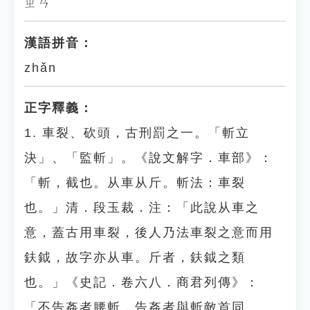
ㄓㄢˇ
漢語拼音：
zhǎn
正字釋義：
1. 車裂、砍頭，古刑罰之一。「斬立
決」、「監斬」。《說文解字．車部》：
「斬，截也。从車从斤。斬法：車裂
也。」清．段玉裁．注：「此說从車之
意，蓋古用車裂，後人乃法車裂之意而用
鈇鉞，故字亦从車。斤者，鈇鉞之類
也。」《史記．卷六八．商君列傳》：
「不告姦者腰斬，告姦者與斬敵首同