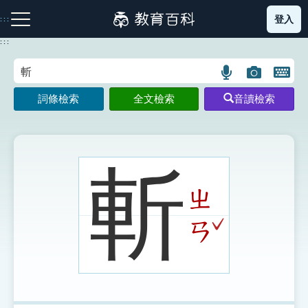
跳
登入
:::
到
主
:::
要
內
語
圖
開
容
注音索引圖示
筆畫索引圖示
部首索引表圖示
言
片
啟
詞條檢索
全文檢索
音讀檢索
搜
搜
鍵
尋
尋
盤
圖
圖
圖
示
示
示
斬
ㄓ
網站導覽
ˇ
ㄢ
生字詞彙表
成語故事