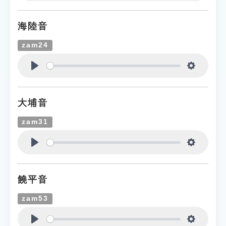
Play
Settings
海陸音
zam24
Play
Settings
大埔音
zam31
Play
Settings
饒平音
zam53