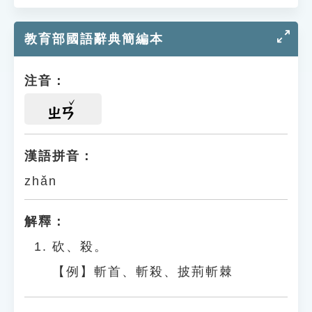
教育部國語辭典簡編本
注音：
ㄓㄢ
漢語拼音：
zhǎn
解釋：
砍、殺。
【例】斬首、斬殺、披荊斬棘