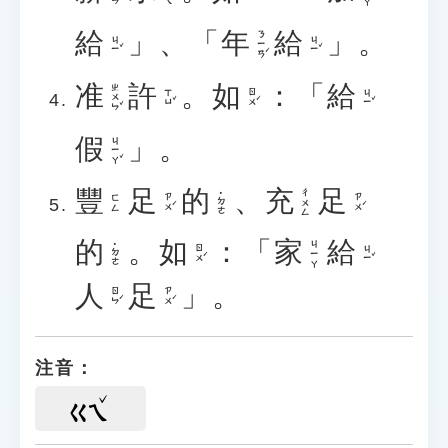
給
」、「
年
給
」。
ㄋㄧㄢˊ
ㄐㄧˇ
ㄐㄧˇ
准
許
。
如
：「
給
ㄓㄨㄣˇ
ㄒㄩˇ
ㄖㄨˊ
ㄐㄧˇ
假
」。
ㄐㄧㄚˇ
豐
足
的
、
充
足
ㄔㄨㄥ
˙ㄉㄜ
ㄗㄨˊ
ㄗㄨˊ
ㄈㄥ
的
。
如
：「
家
給
ㄐㄧㄚ
˙ㄉㄜ
ㄖㄨˊ
ㄐㄧˇ
人
足
」。
ㄖㄣˊ
ㄗㄨˊ
注音：
ㄍㄟ