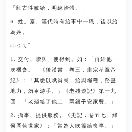
「師古性敏給，明練治體。」
6. 姓。秦、漢代時有給事中一職，後以給
為姓。
㈡ㄍㄟˇ
1. 交付、贈與、使得到。如：「再給他一
次機會。」《後漢書．卷三．肅宗孝章帝
紀》：「其悉以賦貧民，給與糧種，務盡
地力，勿令游手。」《老殘遊記》第一九
回：「老殘給了他二十兩銀子安家費。」
2. 擔事、提供服務。《史記．卷五七．絳
侯周勃世家》：「常為人吹簫給喪事。」