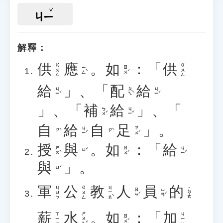
ㄐㄧ
解釋：
供
應
。
如
：「
供
ㄍㄨㄥ
ㄍㄨㄥ
ㄧㄥˋ
ㄖㄨˊ
給
」、「
配
給
ㄐㄧˇ
ㄆㄟˋ
ㄐㄧˇ
」、「
補
給
」、「
ㄅㄨˇ
ㄐㄧˇ
自
給
自
足
」。
ㄐㄧˇ
ㄗㄨˊ
ㄗˋ
ㄗˋ
授
與
。
如
：「
給
ㄕㄡˋ
ㄖㄨˊ
ㄐㄧˇ
ㄩˇ
與
」。
ㄩˇ
軍
公
教
人
員
的
ㄐㄧㄠˋ
ㄐㄩㄣ
ㄍㄨㄥ
˙ㄉㄜ
ㄖㄣˊ
ㄩㄢˊ
薪
水
。
如
：「
加
ㄕㄨㄟˇ
ㄒㄧㄣ
ㄐㄧㄚ
ㄖㄨˊ