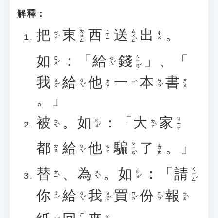
解釋：
把
東
西
送
出
。
ㄙㄨㄥˋ
ㄉㄨㄥ
˙ㄒㄧ
ㄅㄚˇ
ㄔㄨ
如
：「
給
錢
」、「
ㄑㄧㄢˊ
ㄖㄨˊ
ㄍㄟˇ
我
給
他
一
本
書
ㄨㄛˇ
ㄍㄟˇ
ㄅㄣˇ
ㄊㄚ
ㄕㄨ
ㄧˋ
。」
被
。
如
：「
大
家
ㄐㄧㄚ
ㄅㄟˋ
ㄖㄨˊ
ㄉㄚˋ
都
給
他
騙
了
。」
ㄆㄧㄢˋ
˙ㄌㄜ
ㄍㄟˇ
ㄉㄡ
ㄊㄚ
替
、
為
。
如
：「
請
ㄑㄧㄥˇ
ㄊㄧˋ
ㄨㄟˋ
ㄖㄨˊ
你
給
我
買
份
報
ㄋㄧˇ
ㄍㄟˇ
ㄨㄛˇ
ㄇㄞˇ
ㄈㄣˋ
ㄅㄠˋ