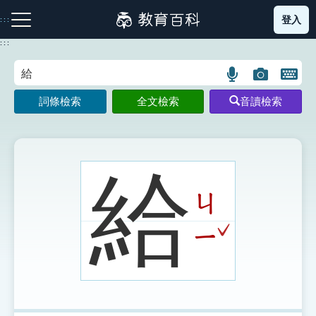
跳
登入
:::
到
主
:::
要
內
語
圖
開
容
注音索引圖示
筆畫索引圖示
部首索引表圖示
言
片
啟
詞條檢索
全文檢索
音讀檢索
搜
搜
鍵
尋
尋
盤
圖
圖
圖
示
示
示
給
ㄐ
網站導覽
ˇ
ㄧ
生字詞彙表
成語故事