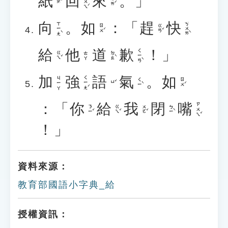
紙
回
來
。」
ㄏㄨㄟˊ
ㄌㄞˊ
ㄓˇ
向
。
如
：「
趕
快
ㄒㄧㄤˋ
ㄎㄨㄞˋ
ㄖㄨˊ
ㄍㄢˇ
給
他
道
歉
！」
ㄑㄧㄢˋ
ㄍㄟˇ
ㄉㄠˋ
ㄊㄚ
加
強
語
氣
。
如
ㄑㄧㄤˊ
ㄐㄧㄚ
ㄑㄧˋ
ㄖㄨˊ
ㄩˇ
：「
你
給
我
閉
嘴
ㄗㄨㄟˇ
ㄋㄧˇ
ㄍㄟˇ
ㄨㄛˇ
ㄅㄧˋ
！」
資料來源：
教育部國語小字典_給
授權資訊：