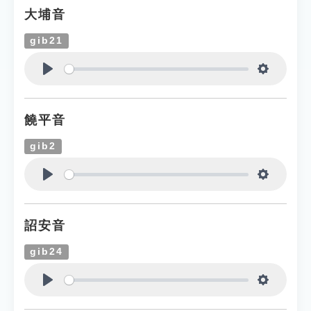
大埔音
gib21
Play
Settings
饒平音
gib2
Play
Settings
詔安音
gib24
Play
Settings