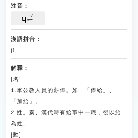
注音：
ㄐㄧ
漢語拼音：
jǐ
解釋：
[名]
1.軍公教人員的薪俸。如：「俸給」、
「加給」。
2.姓。秦、漢代時有給事中一職，後以給
為姓。
[動]