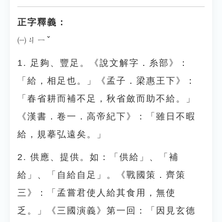
正字釋義：
㈠ㄐㄧˇ
1. 足夠、豐足。《說文解字．糸部》：
「給，相足也。」《孟子．梁惠王下》：
「春省耕而補不足，秋省斂而助不給。」
《漢書．卷一．高帝紀下》：「雖日不暇
給，規摹弘遠矣。」
2. 供應、提供。如：「供給」、「補
給」、「自給自足」。《戰國策．齊策
三》：「孟嘗君使人給其食用，無使
乏。」《三國演義》第一回：「因見玄德