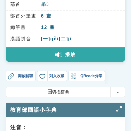
索引選單
部首
糸
ㄇㄧˋ
知識索引
部首外筆畫
6
畫
單字索引
總筆畫
12
畫
生命大百科索引
漢語拼音
[一]gěi[二]jǐ
播放
遊戲專區
教學應用
開啟關聯
列入收藏
QRcode分享
貓頭鷹博士
切換
切換辭典
教育部國語小字典
注音：