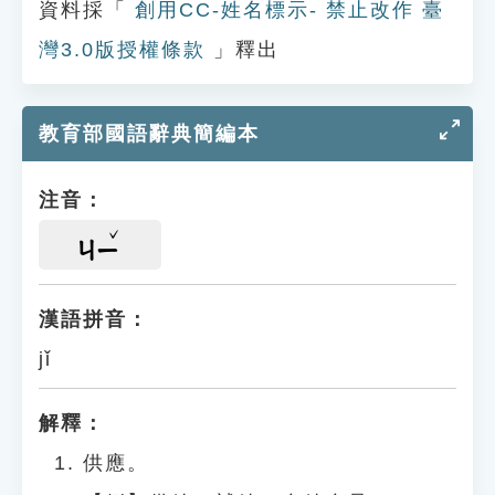
資料採「
創用CC-姓名標示- 禁止改作 臺
灣3.0版授權條款
」釋出
教育部國語辭典簡編本
注音：
ㄐㄧ
漢語拼音：
jǐ
解釋：
供應。