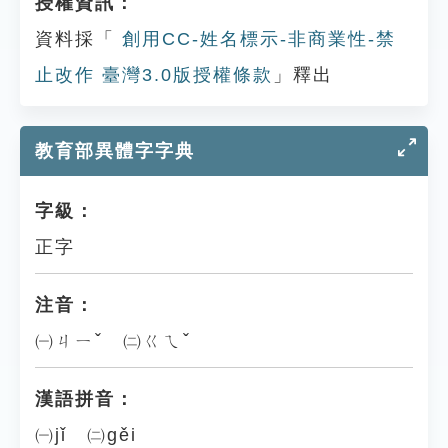
授權資訊：
資料採「
創用CC-姓名標示-非商業性-禁
止改作 臺灣3.0版授權條款
」釋出
教育部異體字字典
字級：
正字
注音：
㈠ㄐㄧˇ ㈡ㄍㄟˇ
漢語拼音：
㈠jǐ ㈡gěi