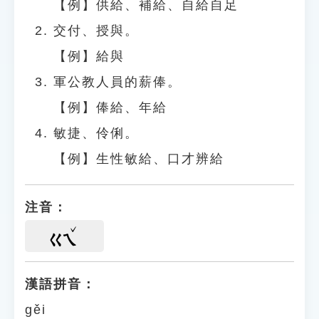
【例】供給、補給、自給自足
交付、授與。
【例】給與
軍公教人員的薪俸。
【例】俸給、年給
敏捷、伶俐。
【例】生性敏給、口才辨給
注音：
ㄍㄟ
漢語拼音：
gěi