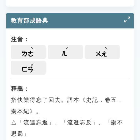
教育部成語典
注音：
ㄌㄜ
ㄦ
ㄨㄤ
ㄈㄢ
釋義：
指快樂得忘了回去。語本《史記．卷五．
秦本紀》。
△「流連忘返」、「流遯忘反」、「樂不
思蜀」