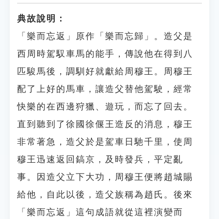
典故說明：
「樂而忘返」原作「樂而忘歸」。造父是
西周時駕馭車馬的能手，傳說他在得到八
匹駿馬後，調馴好就獻給周穆王。周穆王
配了上好的馬車，讓造父替他駕駛，經常
快樂的在西邊狩獵、遊玩，而忘了回去。
直到聽到了徐國徐偃王造反的消息，穆王
非常著急，造父於是駕車日馳千里，使周
穆王迅速返回鎬京，及時發兵，平定亂
事。因造父立下大功，周穆王便將趙城賜
給他，自此以後，造父族稱為趙氏。後來
「樂而忘返」這句成語就從這裡演變而