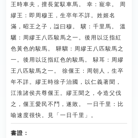
王時車夫，擅長駕馭車馬。 幸：寵幸。 周
繆王：即周穆王，生卒年不詳。姓姬名
滿，昭王之子，諡曰穆。 驥：千里馬。 溫
驪：周繆王八匹駿馬之一。後用以泛指紅
色黃色的駿馬。 驊騮：周繆王八匹駿馬之
一。後用以泛指紅色的駿馬。 騄耳：周繆
王八匹駿馬之一。 徐偃王：周朝人，生卒
年不詳。繆王時徐子治國，以仁義著聞，
江淮諸侯共尊偃王。繆王聞之，令造父伐
之，偃王愛民不鬥，遂敗。 一日千里：比
喻速度很快。見「一日千里」。
書證：