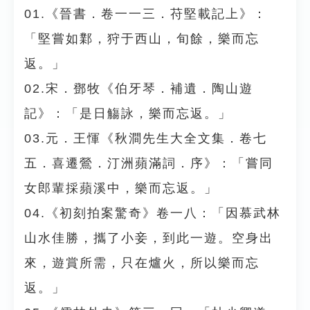
01.《晉書．卷一一三．苻堅載記上》：
「堅嘗如鄴，狩于西山，旬餘，樂而忘
返。」
02.宋．鄧牧《伯牙琴．補遺．陶山遊
記》：「是日觴詠，樂而忘返。」
03.元．王惲《秋澗先生大全文集．卷七
五．喜遷鶯．汀洲蘋滿詞．序》：「嘗同
女郎輩採蘋溪中，樂而忘返。」
04.《初刻拍案驚奇》卷一八：「因慕武林
山水佳勝，攜了小妾，到此一遊。空身出
來，遊賞所需，只在爐火，所以樂而忘
返。」