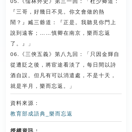
05.《儒林外史》第三一回：「杜少卿道：
『三哥，好幾日不見。你文會做的熱
鬧？』臧三爺道：『正是。我聽見你門上
說到遠客；……慎卿在南京，樂而忘返
了。』」
06.《三俠五義》第八九回：「只因金輝自
從遭貶之後，將宦途看淡了，每日間以詩
酒自誤。但凡有可以消遣處，不是十天，
就是半月，樂而忘返。」
資料來源：
教育部成語典_樂而忘返
授權資訊：