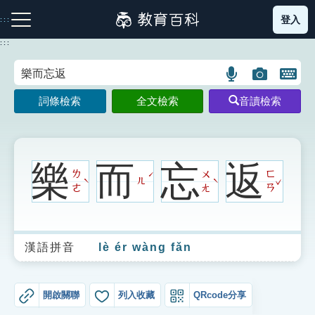
跳
登入
:::
到
主
:::
要
內
語
圖
開
容
注音索引圖示
筆畫索引圖示
部首索引表圖示
言
片
啟
詞條檢索
全文檢索
音讀檢索
搜
搜
鍵
尋
尋
盤
圖
圖
圖
示
示
示
樂
而
忘
返
ㄌ
ㄨ
ㄈ
ˊ
ˇ
ㄦ
ˋ
ˋ
ㄜ
ㄤ
ㄢ
網站導覽
漢語拼音
lè ér wàng fǎn
生字詞彙表
成語故事
開啟關聯
列入收藏
QRcode分享