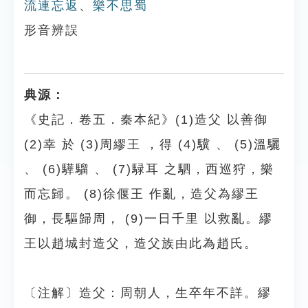
流連忘返
、
樂不思蜀
形音辨誤
典源：
《史記．卷五．秦本紀》(1)造父 以善御
(2)幸 於 (3)周繆王 ，得 (4)驥 、 (5)溫驪
、 (6)驊騮 、 (7)騄耳 之駟，西巡狩，樂
而忘歸。 (8)徐偃王 作亂，造父為繆王
御，長驅歸周， (9)一日千里 以救亂。繆
王以趙城封造父，造父族由此為趙氏。
〔注解〕造父：周朝人，生卒年不詳。繆