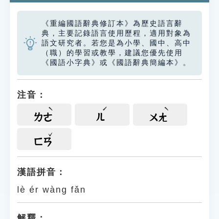
《重編國語辭典修訂本》為歷史語言辭
典，主要記錄語言使用歷程，適用對象為
語文研究者。若您是為小學、國中、高中
（職）的學習或教學，建議您優先使用
《國語小字典》或《國語辭典簡編本》。
注音：
ㄌㄜ
ㄦ
ㄨㄤ
ㄈㄢ
漢語拼音：
lè ér wàng fǎn
解釋：