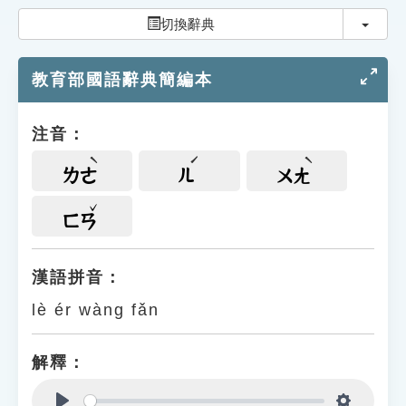
索引選單
切換
切換辭典
知識索引
教育部國語辭典簡編本
單字索引
生命大百科索引
注音：
遊戲專區
ㄌㄜ
ㄦ
ㄨㄤ
教學應用
ㄈㄢ
貓頭鷹博士
漢語拼音：
lè ér wàng fǎn
解釋：