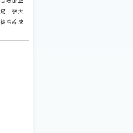
便照著郤正
一驚，張大
事被濃縮成