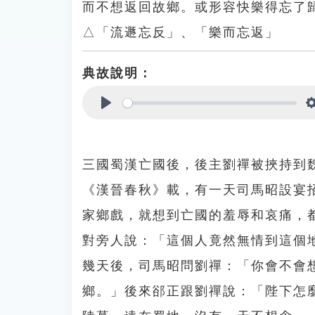
而不想返回故鄉。或形容快樂得忘了
△「流遯忘反」、「樂而忘返」
典故說明：
Play
三國蜀漢亡國後，後主劉禪被挾持到
《漢晉春秋》載，有一天司馬昭設宴
家鄉戲，就想到亡國的羞辱和哀痛，
對旁人說：「這個人竟然無情到這個
幾天後，司馬昭問劉禪：「你會不會
鄉。」後來郤正跟劉禪說：「陛下怎