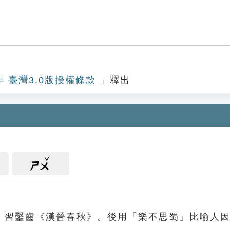
蜀
作 臺灣3.0版授權條款
」釋出
ㄕㄨ
．習鑿齒《漢晉春秋》。後用「樂不思蜀」比喻人