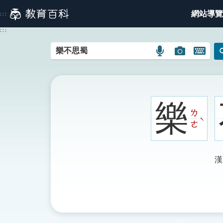
跳
網站導覽
:::
到
主
:::
要
內
語
圖
開
容
言
片
啟
搜
搜
鍵
尋
尋
盤
圖
圖
圖
樂
示
示
示
ㄌ
ˋ
ㄜ