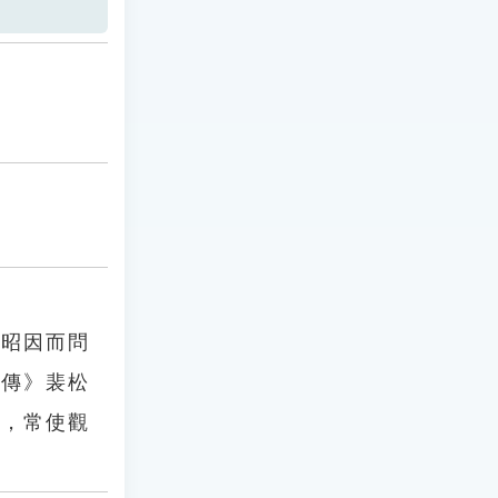
馬昭因而問
禪傳》裴松
地，常使觀