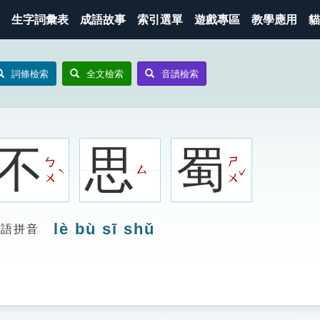
生字詞彙表
成語故事
索引選單
遊戲專區
教學應用
貓
詞條檢索
全文檢索
音讀檢索
不
思
蜀
ㄅ
ㄕ
ㄙ
ˇ
ˋ
ㄨ
ㄨ
lè bù sī shǔ
漢語拼音