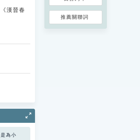
引《漢晉春
推薦關聯詞
您是為小