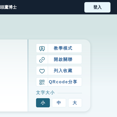
頭鷹博士
登入
教學模式
開啟關聯
列入收藏
QRcode分享
文字大小
小
中
大