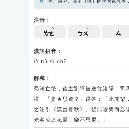
學、國中、高中（職）的學習或教學
注音：
ㄌㄜ
ㄅㄨ
ㄙ
漢語拼音：
lè bù sī shǔ
解釋：
蜀漢亡後，後主劉禪被送往洛陽，司
禪：「是否思蜀？」禪答：「此間樂
之注引《漢晉春秋》。後比喻樂而忘
光客流連忘返，樂不思蜀。」