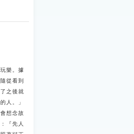
喝玩樂。據
的隨從看到
看了之後就
樣的人。」
不會想念故
說：『先人