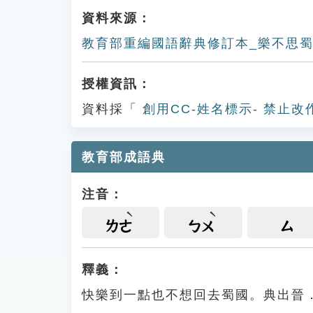
資料來源：
教育部重編國語辭典修訂本_樂不思
授權資訊：
資料採「
創用CC-姓名標示- 禁止改
教育部成語典
注音：
ㄌㄜ
ㄅㄨ
ㄙ
釋義：
快樂到一點也不想回去蜀國。典出晉