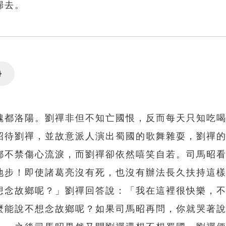
歸去。
Settings
魏都洛陽。劉禪非但不知亡國恨，反而每天只知吃
招待劉禪，並故意派人演出蜀國的歌舞雜耍，劉禪
都不禁傷心流淚，而劉禪卻依然嘻笑自若。司馬昭
地步！即使諸葛亮沒有死，也沒有辦法長久扶持這
想念故鄉呢？」劉禪回答說：「我在這裡很快樂，
麼能說不想念故鄉呢？如果司馬昭再問，你就哭著