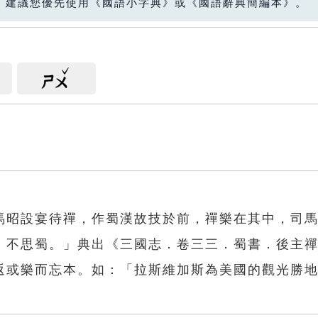
，建議您優先使用《國語小字典》或《國語辭典簡編本》。
ㄕㄨ
馬昭設宴待禪，作蜀漢故技於前，禪樂在其中，司
，不思蜀。」典出《三國志．卷三三．蜀書．後主
返或樂而忘本。如：「拉斯維加斯為美國的觀光勝