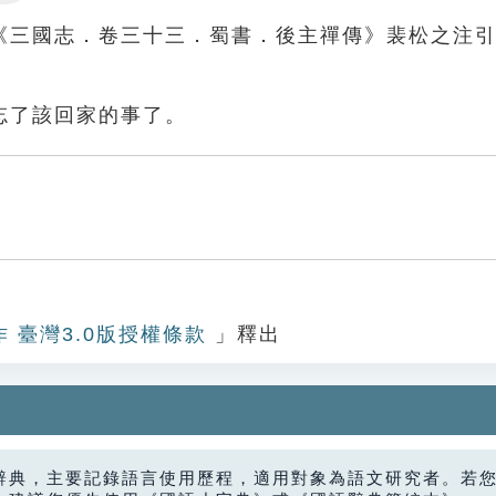
Settings
《三國志．卷三十三．蜀書．後主禪傳》裴松之注
忘了該回家的事了。
作 臺灣3.0版授權條款
」釋出
辭典，主要記錄語言使用歷程，適用對象為語文研究者。若