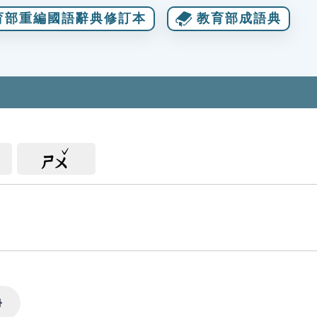
育部重編國語辭典修訂本
教育部成語典
ㄕㄨ