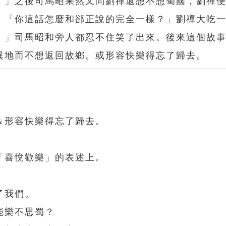
』」之後司馬昭果然又問劉禪還想不想蜀國，劉禪
：「你這話怎麼和郤正說的完全一樣？」劉禪大吃
。」司馬昭和旁人都忍不住笑了出來。後來這個故
異地而不想返回故鄉。或形容快樂得忘了歸去。
＆形容快樂得忘了歸去。
「喜悅歡樂」的表述上。
了我們。
能樂不思蜀？