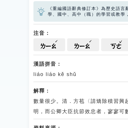
《重編國語辭典修訂本》為歷史語言
學、國中、高中（職）的學習或教學
注音：
ㄌㄧㄠ
ㄌㄧㄠ
ㄎㄜ
漢語拼音：
liáo liáo kě shǔ
解釋：
數量很少。清．方苞〈請矯除積習興
明，而公卿大臣抗節效忠者，寥寥可