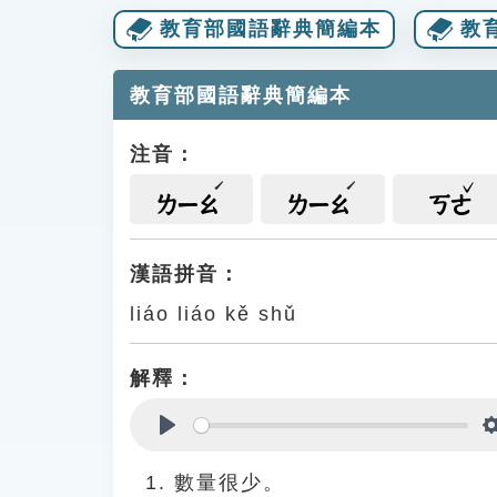
教育部國語辭典簡編本
教
教育部國語辭典簡編本
注音：
ㄌㄧㄠ
ㄌㄧㄠ
ㄎㄜ
漢語拼音：
liáo liáo kě shǔ
解釋：
Play
數量很少。