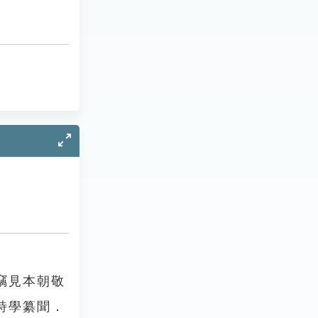
竊見本朝敬
詩學纂聞．