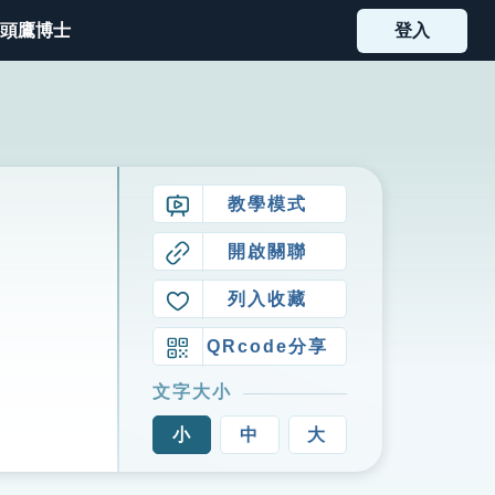
頭鷹博士
登入
教學模式
開啟關聯
列入收藏
QRcode分享
文字大小
小
中
大