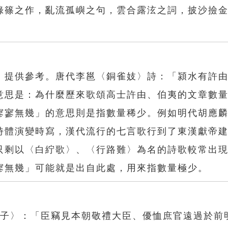
綠篠之作，亂流孤嶼之句，雲合露泫之詞，披沙撿
，提供參考。唐代李邕〈銅雀妓〉詩：「潁水有許
意思是：為什麼歷來歌頌高士許由、伯夷的文章數
寥寥無幾」的意思則是指數量稀少。例如明代胡應
詩體演變時寫，漢代流行的七言歌行到了東漢獻帝
只剩以〈白紵歌〉、〈行路難〉為名的詩歌較常出
寥無幾」可能就是出自此處，用來指數量極少。
劄子〉：「臣竊見本朝敬禮大臣、優恤庶官遠過於前