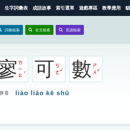
生字詞彙表
成語故事
索引選單
遊戲專區
教學應用
貓
詞條檢索
全文檢索
音讀檢索
寥
可
數
ㄌ
ㄎ
ㄕ
ㄧ
ˇ
ˇ
ˊ
ㄜ
ㄨ
ㄠ
liáo liáo kě shǔ
拼音