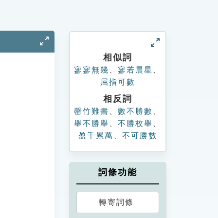
相似詞
寥寥無幾
、
寥若晨星
、
屈指可數
相反詞
罄竹難書
、
數不勝數
、
舉不勝舉
、
不勝枚舉
、
盈千累萬
、
不可勝數
詞條功能
轉寄詞條