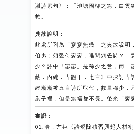
謝詩累句》：「池塘園柳之篇，白雲
數。」
典故說明：
此處所列為「寥寥無幾」之典故說明
伯夷；頌聲何寥寥，唯聞銅雀詩？」
少？詩中「寥寥」是稀少之意，而「
藪．內編．古體下．七言》中探討古
經漸漸被五言詩所取代，數量稀少，
集子裡，但是篇幅都不長。後來「寥
書證：
01.清．方苞〈請矯除積習興起人材