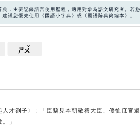
辭典，主要記錄語言使用歷程，適用對象為語文研究者。若
，建議您優先使用《國語小字典》或《國語辭典簡編本》。
ㄕㄨ
起人才劄子〉：「臣竊見本朝敬禮大臣、優恤庶官
數。」