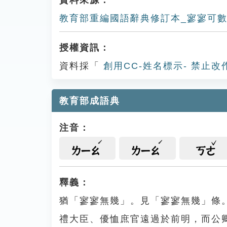
資料來源：
教育部重編國語辭典修訂本_寥寥可
授權資訊：
資料採「
創用CC-姓名標示- 禁止改
教育部成語典
注音：
ㄌㄧㄠ
ㄌㄧㄠ
ㄎㄜ
釋義：
猶「寥寥無幾」。見「寥寥無幾」條。
禮大臣、優恤庶官遠過於前明，而公卿