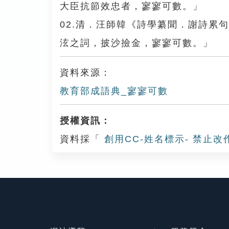
大臣抗節效忠者，寥寥可數。」
02.清．汪師韓《詩學纂聞．謝詩累
泫之詞，披沙撿金，寥寥可數。」
資料來源：
教育部成語典_寥寥可數
授權資訊：
資料採「
創用CC-姓名標示- 禁止改