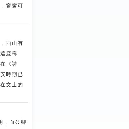
金，寥寥可
由，西山有
量這麼稀
麟在《詩
建安時期已
現在文士的
明，而公卿