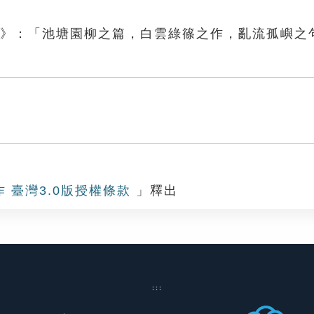
句》：「池塘園柳之篇，白雲綠篠之作，亂流孤嶼之
作 臺灣3.0版授權條款
」釋出
:::