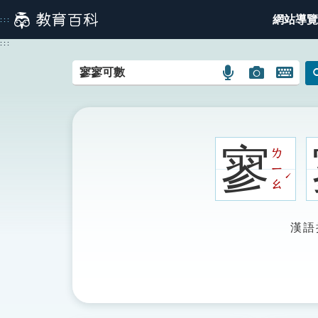
跳
網站導覽
:::
到
主
:::
要
內
語
圖
開
容
言
片
啟
搜
搜
鍵
尋
尋
盤
圖
圖
圖
寥
ㄌ
示
示
示
ㄧ
ˊ
ㄠ
漢語