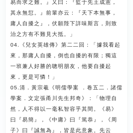
易而求之難。』又曰：『監于先王成憲，
其永無愆。』前輩亦云：『天下本無事，
庸人自擾之』，伏願陛下詳味斯言，則致
治之方有不難見大抵。」
04.《兒女英雄傳》第二二回：「據我看起
來，那庸人自擾，倒也自擾的有限；獨這
一班兼人好勝的聰明朋友，他要自擾起
來，更是可憐！」
05.清．黃宗羲《明儒學案 ．卷五二．諸儒
學案．文定張甬川先生邦奇》：「物理自
然，人不得以一毫私智容乎其間。《易》
曰『易簡』，《中庸》曰『篤恭』，《周
子》曰『誠無為』，皆是此意象。先云