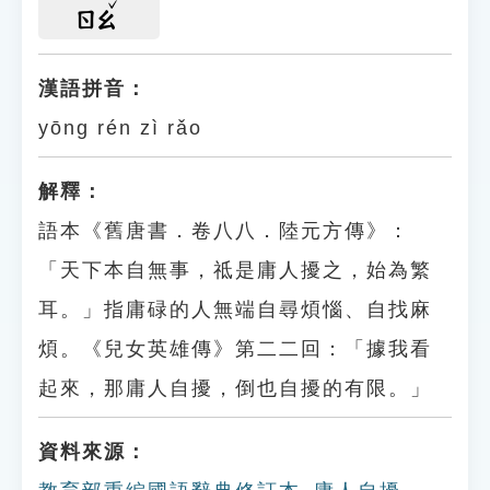
ㄖㄠ
漢語拼音：
yōng rén zì rǎo
解釋：
語本《舊唐書．卷八八．陸元方傳》：
「天下本自無事，祗是庸人擾之，始為繁
耳。」指庸碌的人無端自尋煩惱、自找麻
煩。《兒女英雄傳》第二二回：「據我看
起來，那庸人自擾，倒也自擾的有限。」
資料來源：