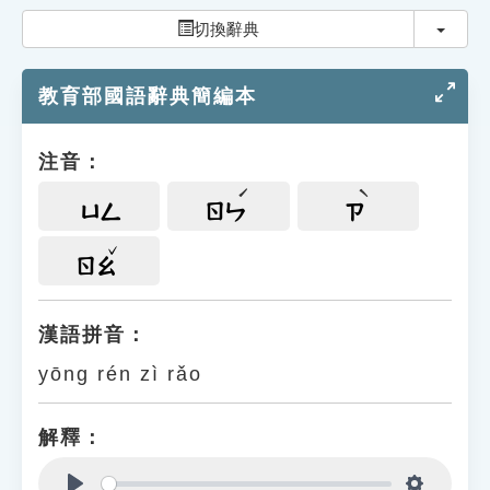
索引選單
切換
切換辭典
知識索引
教育部國語辭典簡編本
單字索引
生命大百科索引
注音：
遊戲專區
ㄩㄥ
ㄖㄣ
ㄗ
教學應用
ㄖㄠ
貓頭鷹博士
漢語拼音：
yōng rén zì rǎo
解釋：