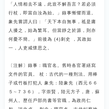
「人情相去不遠，此豈不解吾言？若必須
行杖，即當自汝為始。」錄事慚懼而退。
象先嘗謂人曰：「天下本自無事，祗是庸
人擾之，始為繁耳。但當靜之於源，則亦
何憂不簡。」前後為 (4)刺史 ，其政如
一，人吏咸懷思之。
〔注解〕錄事：職官名。舊時各官署繕寫
文件的官員。 杖：古代的一種刑法。用棒
子或竹板打犯人 象先：陸象先（西元６６
５∼７３６），字崇賢，陸元方子，唐．蘇
州人。歷任戶部尚書等官職，為政尚仁