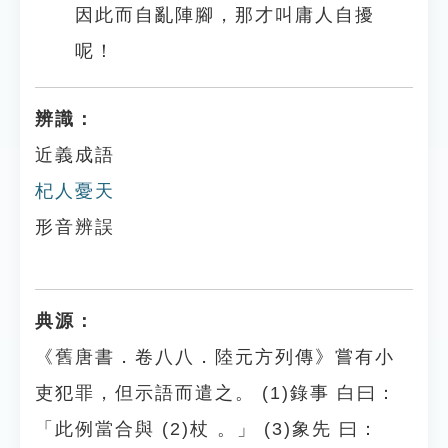
因此而自亂陣腳，那才叫庸人自擾
呢！
辨識：
近義成語
杞人憂天
形音辨誤
典源：
《舊唐書．卷八八．陸元方列傳》嘗有小
吏犯罪，但示語而遣之。 (1)錄事 白曰：
「此例當合與 (2)杖 。」 (3)象先 曰：