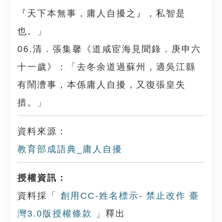
『天下本無事，庸人自擾之』，私智是
也。」
06.清．張集馨《道咸宦海見聞錄．庚申六
十一歲》：「去冬余道過蘇州，適吳江縣
有鬧漕事，本係庸人自擾，又復張皇失
措。」
資料來源：
教育部成語典_庸人自擾
授權資訊：
資料採「
創用CC-姓名標示- 禁止改作 臺
灣3.0版授權條款
」釋出