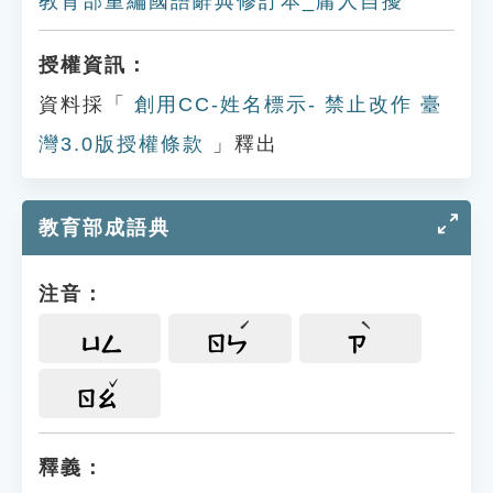
教育部重編國語辭典修訂本_庸人自擾
授權資訊：
資料採「
創用CC-姓名標示- 禁止改作 臺
灣3.0版授權條款
」釋出
教育部成語典
注音：
ㄩㄥ
ㄖㄣ
ㄗ
ㄖㄠ
釋義：