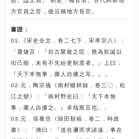
恕。諡文貞。 刺史：職官名。古代糾察地
方官員之官，後沿稱地方長官。
書證：
01.《宋史全文．卷二七下．宋孝宗八》：
「蕭燧言：『自古聚斂之臣，務為欺誕以
衒己能，未有不先紛更制度者。』上曰：
『天下本無事，庸人自擾之耳。』」
02.元．陶宗儀《南村輟耕錄．卷三〇．松
江之變》：「南村野史曰：『天下本無
事，庸人自擾之。』卓哉斯言也。」
03.元．張養浩《歸田類稿．卷二．時政
書》：「傳曰：『道在邇而求諸遠，事在