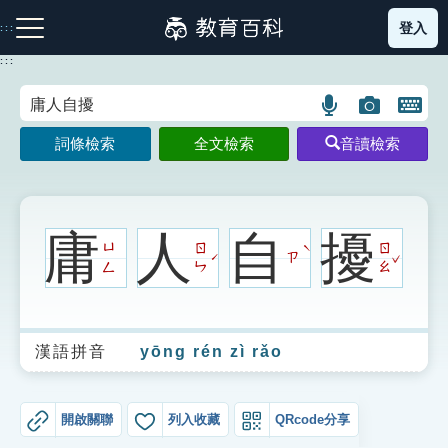
跳
登入
:::
到
主
:::
要
內
語
圖
開
容
注音索引圖示
筆畫索引圖示
部首索引表圖示
言
片
啟
詞條檢索
全文檢索
音讀檢索
搜
搜
鍵
尋
尋
盤
圖
圖
圖
示
示
示
庸
人
自
擾
ㄩ
ㄖ
ㄖ
ˋ
ˇ
ㄗ
ˊ
ㄥ
ㄣ
ㄠ
網站導覽
漢語拼音
yōng rén zì rǎo
生字詞彙表
成語故事
開啟關聯
列入收藏
QRcode分享