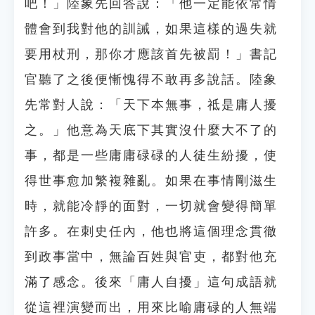
吧！」陸象先回答說：「他一定能依常情
體會到我對他的訓誡，如果這樣的過失就
要用杖刑，那你才應該首先被罰！」書記
官聽了之後便慚愧得不敢再多說話。陸象
先常對人說：「天下本無事，祗是庸人擾
之。」他意為天底下其實沒什麼大不了的
事，都是一些庸庸碌碌的人徒生紛擾，使
得世事愈加繁複雜亂。如果在事情剛滋生
時，就能冷靜的面對，一切就會變得簡單
許多。在刺史任內，他也將這個理念貫徹
到政事當中，無論百姓與官吏，都對他充
滿了感念。後來「庸人自擾」這句成語就
從這裡演變而出，用來比喻庸碌的人無端