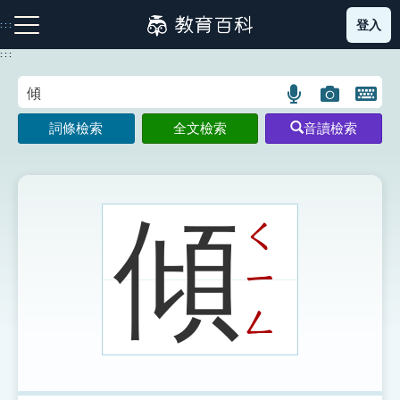
跳
登入
:::
到
主
:::
要
內
語
圖
開
容
注音索引圖示
筆畫索引圖示
部首索引表圖示
言
片
啟
詞條檢索
全文檢索
音讀檢索
搜
搜
鍵
尋
尋
盤
圖
圖
圖
示
示
示
傾
ㄑ
ㄧ
網站導覽
ㄥ
生字詞彙表
成語故事