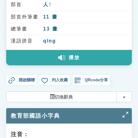
索引選單
部首
人
ㄖㄣˊ
知識索引
部首外筆畫
11
畫
單字索引
總筆畫
13
畫
生命大百科索引
漢語拼音
qīng
播放
遊戲專區
教學應用
開啟關聯
列入收藏
QRcode分享
貓頭鷹博士
切換
切換辭典
教育部國語小字典
注音：