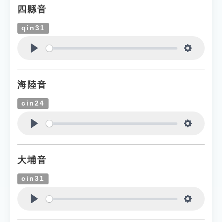
四縣音
qin31
Play
Settings
海陸音
cin24
Play
Settings
大埔音
cin31
Play
Settings