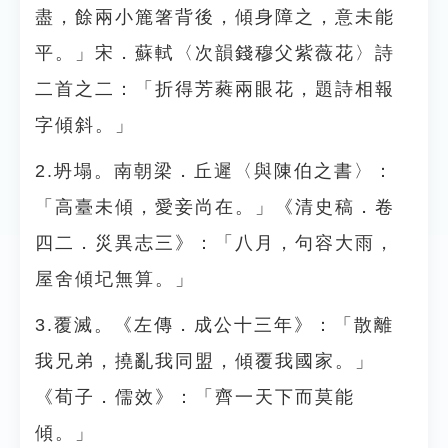
盡，餘兩小簏箸背後，傾身障之，意未能
平。」宋．蘇軾〈次韻錢穆父紫薇花〉詩
二首之二：「折得芳蕤兩眼花，題詩相報
字傾斜。」
2.坍塌。南朝梁．丘遲〈與陳伯之書〉：
「高臺未傾，愛妾尚在。」《清史稿．卷
四二．災異志三》：「八月，句容大雨，
屋舍傾圮無算。」
3.覆滅。《左傳．成公十三年》：「散離
我兄弟，撓亂我同盟，傾覆我國家。」
《荀子．儒效》：「齊一天下而莫能
傾。」