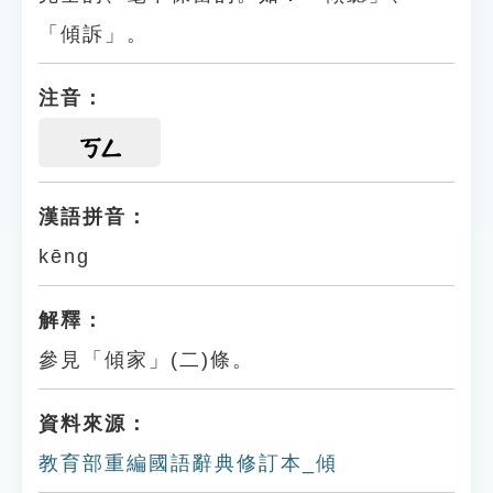
「傾訴」。
注音：
ㄎㄥ
漢語拼音：
kēng
解釋：
參見「傾家」(二)條。
資料來源：
教育部重編國語辭典修訂本_傾