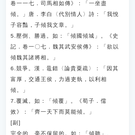
卷一一七．司馬相如傳》：「一坐盡
傾。」唐．李白〈代別情人〉詩：「我悅
子容豔，子傾我文章。」
5.壓倒、勝過。如：「傾國傾城」。《史
記．卷一〇七．魏其武安侯傳》：「欲以
傾魏其諸將相。」
6.競爭。漢．鼂錯〈論貴粟疏〉：「因其
富厚，交通王侯，力過吏埶，以利相
傾。」
7.覆滅。如：「傾覆」。《荀子．儒
效》：「齊一天下而莫能傾。」
[副]
完全的、毫不保留的。如：「傾聽」、