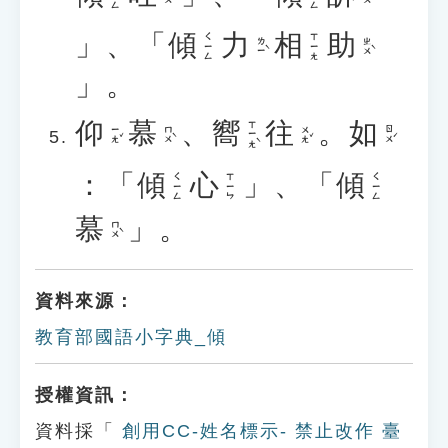
」、「
傾
力
相
助
ㄑㄧㄥ
ㄒㄧㄤ
ㄌㄧˋ
ㄓㄨˋ
」。
仰
慕
、
嚮
往
。
如
ㄒㄧㄤˋ
ㄧㄤˇ
ㄇㄨˋ
ㄨㄤˇ
ㄖㄨˊ
：「
傾
心
」、「
傾
ㄑㄧㄥ
ㄒㄧㄣ
ㄑㄧㄥ
慕
」。
ㄇㄨˋ
資料來源：
教育部國語小字典_傾
授權資訊：
資料採「
創用CC-姓名標示- 禁止改作 臺