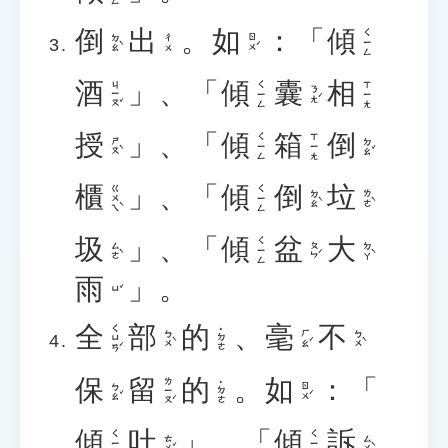
倒
出
。
如
：「
傾
ㄑㄧㄥ
ㄉㄠˋ
ㄖㄨˊ
ㄔㄨ
酒
」、「
傾
囊
相
ㄐㄧㄡˇ
ㄑㄧㄥ
ㄒㄧㄤ
ㄋㄤˊ
授
」、「
傾
箱
倒
ㄑㄧㄥ
ㄒㄧㄤ
ㄕㄡˋ
ㄉㄠˇ
櫃
」、「
傾
倒
垃
ㄍㄨㄟˋ
ㄑㄧㄥ
ㄉㄠˋ
ㄌㄜˋ
圾
」、「
傾
盆
大
ㄑㄧㄥ
ㄙㄜˋ
ㄆㄣˊ
ㄉㄚˋ
雨
」。
ㄩˇ
全
部
的
、
毫
不
ㄑㄩㄢˊ
˙ㄉㄜ
ㄅㄨˋ
ㄏㄠˊ
ㄅㄨˋ
保
留
的
。
如
：「
ㄌㄧㄡˊ
˙ㄉㄜ
ㄅㄠˇ
ㄖㄨˊ
傾
吐
」、「
傾
訴
ㄑㄧㄥ
ㄑㄧㄥ
ㄊㄨˇ
ㄙㄨˋ