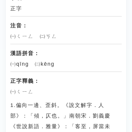
正字
注音：
㈠ㄑㄧㄥ ㈡ㄎㄥ
漢語拼音：
㈠qīng ㈡kēng
正字釋義：
㈠ㄑㄧㄥ
1.偏向一邊、歪斜。《說文解字．人
部》：「傾，仄也。」南朝宋．劉義慶
《世說新語．雅量》：「客至，屏當未