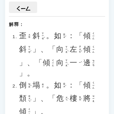
ㄑㄧㄥ
解釋：
歪
斜
。
如
：「
傾
ㄒㄧㄝˊ
ㄑㄧㄥ
ㄖㄨˊ
ㄨㄞ
斜
」、「
向
左
傾
ㄒㄧㄝˊ
ㄒㄧㄤˋ
ㄗㄨㄛˇ
ㄑㄧㄥ
」、「
傾
向
一
邊
ㄒㄧㄤˋ
ㄑㄧㄥ
ㄅㄧㄢ
ㄧˋ
」。
倒
塌
。
如
：「
傾
ㄑㄧㄥ
ㄉㄠˇ
ㄖㄨˊ
ㄊㄚ
頹
」、「
危
樓
將
ㄊㄨㄟˊ
ㄐㄧㄤ
ㄨㄟˊ
ㄌㄡˊ
傾
」。
ㄑㄧㄥ