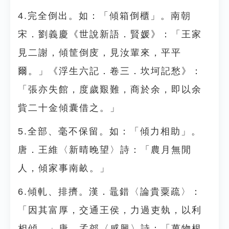
4.完全倒出。如：「傾箱倒櫃」。南朝
宋．劉義慶《世說新語．賢媛》：「王家
見二謝，傾筐倒庋，見汝輩來，平平
爾。」《浮生六記．卷三．坎坷記愁》：
「張亦失館，度歲艱難，商於余，即以余
貲二十金傾囊借之。」
5.全部、毫不保留。如：「傾力相助」。
唐．王維〈新晴晚望〉詩：「農月無閒
人，傾家事南畝。」
6.傾軋、排擠。漢．鼂錯〈論貴粟疏〉：
「因其富厚，交通王侯，力過吏埶，以利
相傾。」唐．孟郊〈感興〉詩：「萬物根