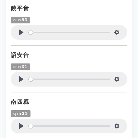
饒平音
cin53
Play
Settings
詔安音
cin31
Play
Settings
南四縣
qin31
Play
Settings