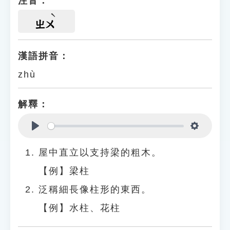
注音：
ㄓㄨ
漢語拼音：
zhù
解釋：
Play
Settings
屋中直立以支持梁的粗木。
【例】梁柱
泛稱細長像柱形的東西。
【例】水柱、花柱