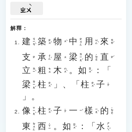
ㄓㄨ
解釋：
建
築
物
中
用
來
ㄐㄧㄢˋ
ㄓㄨㄥ
ㄓㄨˊ
ㄩㄥˋ
ㄌㄞˊ
ㄨˋ
支
承
屋
梁
的
直
ㄌㄧㄤˊ
˙ㄉㄜ
ㄔㄥˊ
ㄓˊ
ㄓ
ㄨ
立
粗
木
。
如
：「
ㄌㄧˋ
ㄇㄨˋ
ㄖㄨˊ
ㄘㄨ
梁
柱
」、「
柱
子
ㄌㄧㄤˊ
ㄓㄨˋ
ㄓㄨˋ
˙ㄗ
」。
像
柱
子
一
樣
的
ㄒㄧㄤˋ
˙ㄉㄜ
ㄓㄨˋ
ㄧㄤˋ
˙ㄗ
ㄧˊ
東
西
。
如
：「
水
ㄕㄨㄟˇ
ㄉㄨㄥ
˙ㄒㄧ
ㄖㄨˊ