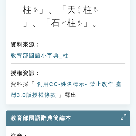
柱
」、「
天
柱
ㄊㄧㄢ
ㄓㄨˋ
ㄓㄨˋ
」、「
石
柱
」。
ㄓㄨˋ
ㄕˊ
資料來源：
教育部國語小字典_柱
授權資訊：
資料採「
創用CC-姓名標示- 禁止改作 臺
灣3.0版授權條款
」釋出
教育部國語辭典簡編本