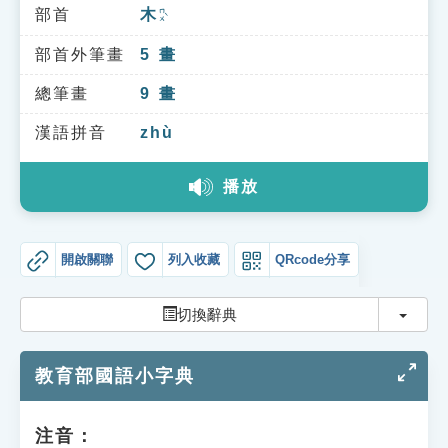
索引選單
部首
木
ㄇㄨˋ
知識索引
部首外筆畫
5
畫
單字索引
總筆畫
9
畫
生命大百科索引
漢語拼音
zhù
播放
遊戲專區
教學應用
開啟關聯
列入收藏
QRcode分享
貓頭鷹博士
切換
切換辭典
教育部國語小字典
注音：