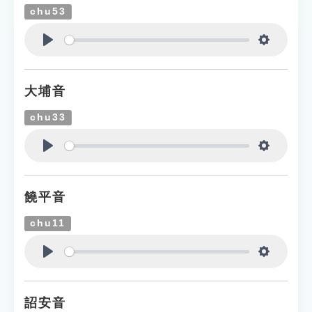
chu53
Play
Settings
大埔音
chu33
Play
Settings
饒平音
chu11
Play
Settings
詔安音