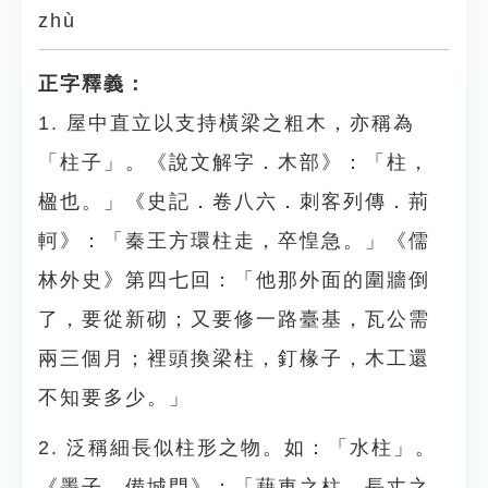
zhù
正字釋義：
1. 屋中直立以支持橫梁之粗木，亦稱為
「柱子」。《說文解字．木部》：「柱，
楹也。」《史記．卷八六．刺客列傳．荊
軻》：「秦王方環柱走，卒惶急。」《儒
林外史》第四七回：「他那外面的圍牆倒
了，要從新砌；又要修一路臺基，瓦公需
兩三個月；裡頭換梁柱，釘椽子，木工還
不知要多少。」
2. 泛稱細長似柱形之物。如：「水柱」。
《墨子．備城門》：「藉車之柱，長丈之