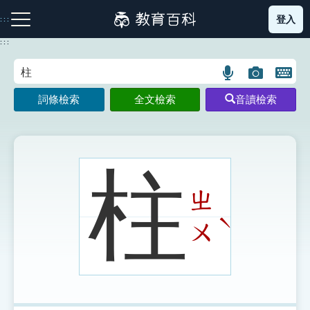
跳
登入
:::
到
主
:::
要
內
語
圖
開
容
注音索引圖示
筆畫索引圖示
部首索引表圖示
言
片
啟
詞條檢索
全文檢索
音讀檢索
搜
搜
鍵
尋
尋
盤
圖
圖
圖
示
示
示
柱
ㄓ
網站導覽
ˋ
ㄨ
生字詞彙表
成語故事