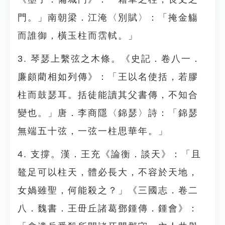
門。」南朝梁．江淹〈別賦〉：「掩金觴
而誰御，橫玉柱而霑軾。」
3. 琴瑟上繫弦之木條。《史記．卷八一．
廉頗藺相如列傳》：「王以名使括，若膠
柱而鼓瑟耳。括徒能讀其父書傳，不知合
變也。」唐．李商隱〈錦瑟〉詩：「錦瑟
無端五十弦，一弦一柱思華年。」
4. 支撐。漢．王充《論衡．談天》：「且
鼇足可以柱天，體必長大，不容於天地，
女媧雖聖，何能殺之？」《三國志．卷二
八．魏書．王毌丘諸葛鄧鍾傳．鍾會》：