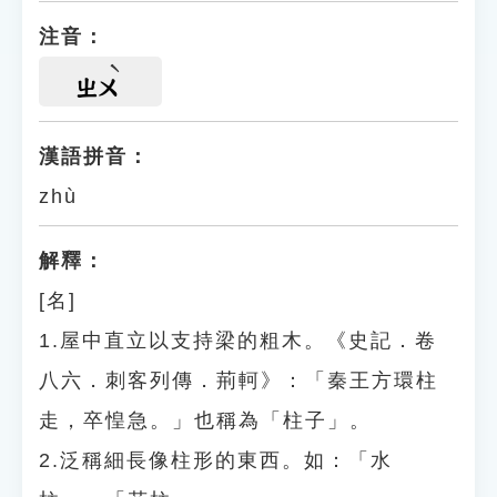
注音：
ㄓㄨ
漢語拼音：
zhù
解釋：
[名]
1.屋中直立以支持梁的粗木。《史記．卷
八六．刺客列傳．荊軻》：「秦王方環柱
走，卒惶急。」也稱為「柱子」。
2.泛稱細長像柱形的東西。如：「水