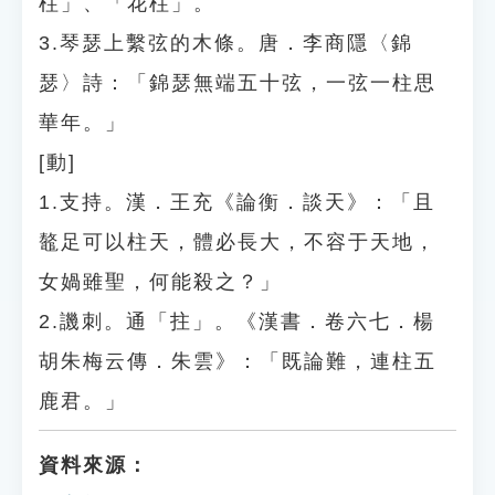
柱」、「花柱」。
3.琴瑟上繫弦的木條。唐．李商隱〈錦
瑟〉詩：「錦瑟無端五十弦，一弦一柱思
華年。」
[動]
1.支持。漢．王充《論衡．談天》：「且
鼇足可以柱天，體必長大，不容于天地，
女媧雖聖，何能殺之？」
2.譏刺。通「拄」。《漢書．卷六七．楊
胡朱梅云傳．朱雲》：「既論難，連柱五
鹿君。」
資料來源：