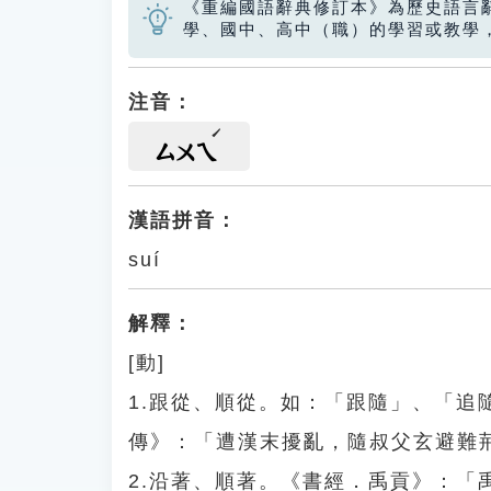
《重編國語辭典修訂本》為歷史語言
學、國中、高中（職）的學習或教學
注音：
ㄙㄨㄟ
漢語拼音：
suí
解釋：
[動]
1.跟從、順從。如：「跟隨」、「
傳》：「遭漢末擾亂，隨叔父玄避難
2.沿著、順著。《書經．禹貢》：