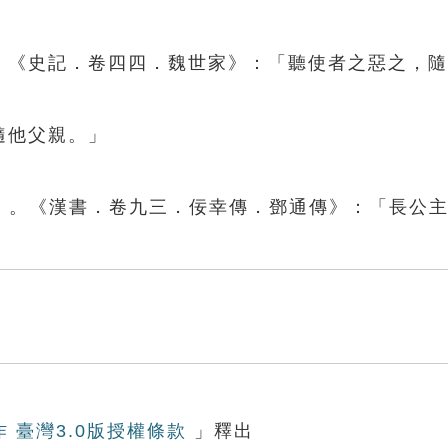
」
」。《史記．卷四四．魏世家》：「聽使者之惡之，
隨他父親。」
」。《漢書．卷九三．佞幸傳．鄧通傳》：「長公
作 臺灣3.0版授權條款
」釋出