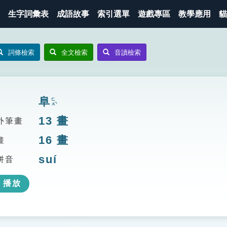
生字詞彙表
成語故事
索引選單
遊戲專區
教學應用
貓
詞條檢索
全文檢索
音讀檢索
阜
ㄈㄨˋ
13
畫
外筆畫
16
畫
畫
suí
拼音
播放