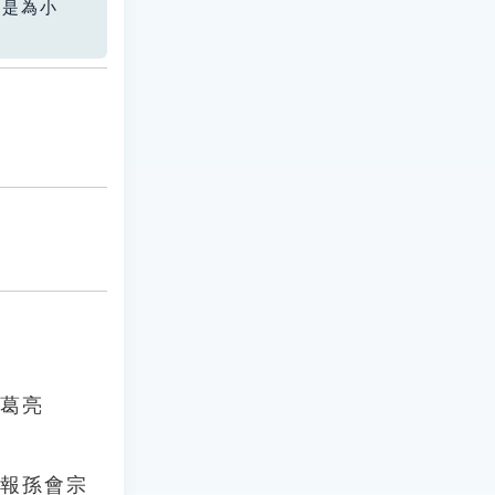
您是為小
諸葛亮
．報孫會宗