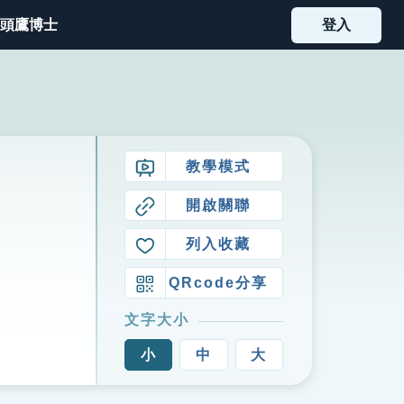
頭鷹博士
登入
教學模式
開啟關聯
列入收藏
QRcode分享
文字大小
小
中
大