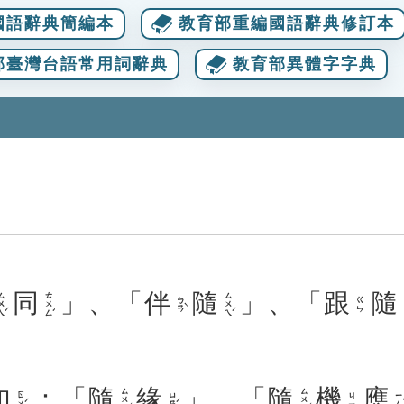
國語辭典簡編本
教育部重編國語辭典修訂本
部臺灣台語常用詞辭典
教育部異體字字典
同
」、「
伴
隨
」、「
跟
隨
ㄨㄟˊ
ㄊㄨㄥˊ
ㄙㄨㄟˊ
ㄅㄢˋ
ㄍㄣ
如
：「
隨
緣
」、「
隨
機
應
ㄙㄨㄟˊ
ㄙㄨㄟˊ
ㄖㄨˊ
ㄩㄢˊ
ㄧㄥˋ
ㄐㄧ