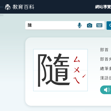
跳
網站導覽
:::
到
主
:::
要
內
語
圖
開
容
言
片
啟
搜
搜
鍵
尋
尋
盤
圖
圖
圖
部首
隨
示
示
示
ㄙ
部首
ㄨ
總筆
ˊ
漢語
ㄟ