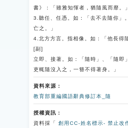
書》：「雖雅知惲者，猶隨風而靡。
3.聽任、任憑。如：「去不去隨你
亡之。」
4.北方方言。指相像。如：「他長得
[副]
立即、接著。如：「隨時」、「隨即
吏輒隨沒入之，一簪不得著身。」
資料來源：
教育部重編國語辭典修訂本_隨
授權資訊：
資料採「
創用CC-姓名標示- 禁止改