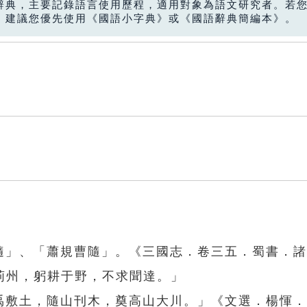
辭典，主要記錄語言使用歷程，適用對象為語文研究者。若
，建議您優先使用《國語小字典》或《國語辭典簡編本》。
追隨」、「蕭規曹隨」。《三國志．卷三五．蜀書．
荊州，躬耕于野，不求聞達。」
「禹敷土，隨山刊木，奠高山大川。」《文選．楊惲