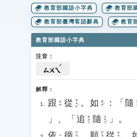
教育部國語小字典
教育部
教育部臺灣客語辭典
教育
教育部國語小字典
注音：
ㄙㄨㄟ
解釋：
跟
從
。
如
：「
隨
ㄘㄨㄥˊ
ㄙ
ㄖㄨˊ
ㄍㄣ
」、「
追
隨
」。
ㄙㄨㄟˊ
ㄓㄨㄟ
依
循
、
順
從
。
ㄒㄩㄣˊ
ㄕㄨㄣˋ
ㄘㄨㄥˊ
ㄧ