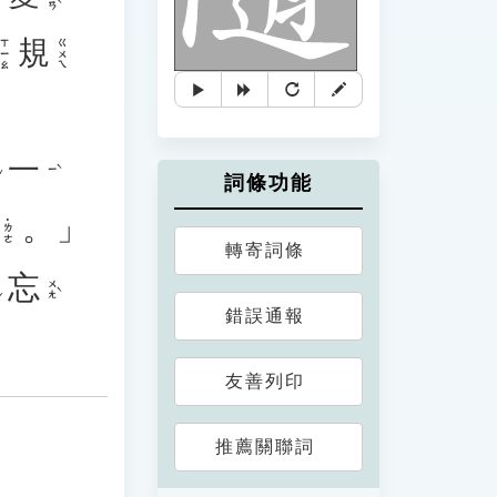
規
ㄒㄧㄠ
ㄍㄨㄟ
一
ㄧˋ
詞條功能
。」
˙ㄌㄜ
轉寄詞條
忘
ㄨㄤˋ
錯誤通報
友善列印
推薦關聯詞