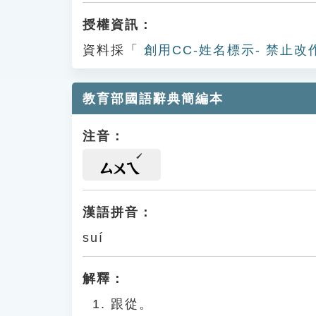
授權資訊：
資料採「
創用CC-姓名標示- 禁止改
教育部國語辭典簡編本
注音：
ㄙㄨㄟ
漢語拼音：
suí
解釋：
跟從。