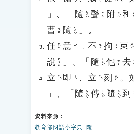
」、「
隨
聲
附
和
ㄙㄨㄟˊ
ㄈㄨˋ
ㄏ
ㄕㄥ
曹
隨
」。
ㄙㄨㄟˊ
ㄘㄠˊ
任
意
，
不
拘
束
ㄖㄣˋ
ㄅㄨˋ
ㄕㄨˋ
ㄐㄩ
ㄧˋ
說
」、「
隨
他
去
ㄙㄨㄟˊ
ㄕㄨㄛ
ㄑ
ㄊㄚ
立
即
、
立
刻
。
ㄌㄧˋ
ㄐㄧˊ
ㄌㄧˋ
ㄎㄜˋ
」、「
隨
傳
隨
到
ㄙㄨㄟˊ
ㄔㄨㄢˊ
ㄙㄨㄟˊ
ㄉ
資料來源：
教育部國語小字典_隨