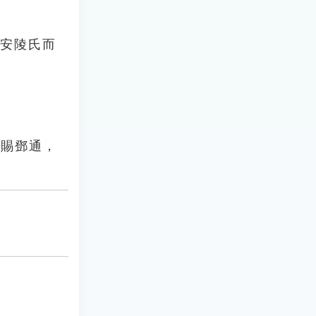
隨安陵氏而
主賜鄧通，