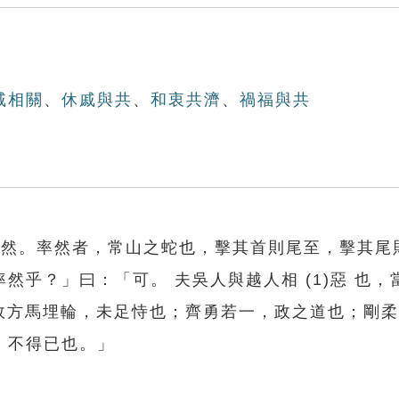
戚相關
、
休戚與共
、
和衷共濟
、
禍福與共
率然。率然者，常山之蛇也，擊其首則尾至，擊其尾
然乎？」曰：「可。 夫吳人與越人相 (1)惡 也，
是故方馬埋輪，未足恃也；齊勇若一，政之道也；剛
，不得已也。」