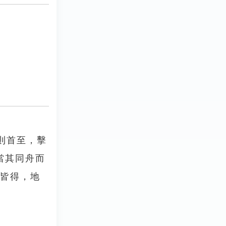
則首至，擊
當其同舟而
柔皆得，地