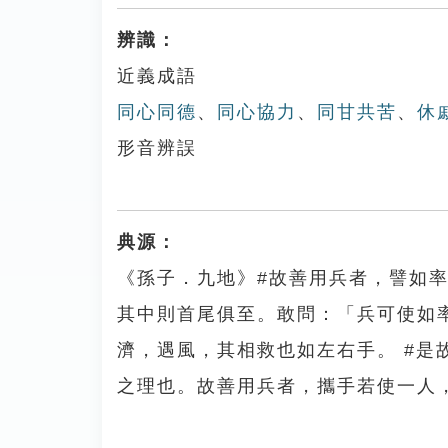
辨識：
近義成語
同心同德
、
同心協力
、
同甘共苦
、
休
形音辨誤
典源：
《孫子．九地》#故善用兵者，譬如
其中則首尾俱至。敢問：「兵可使如率
濟，遇風，其相救也如左右手。 #
之理也。故善用兵者，攜手若使一人