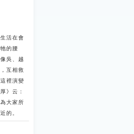
是生活在會
擊牠的腰
。像吳、越
致，互相救
從這裡演變
無厚》云：
因為大家所
相近的。