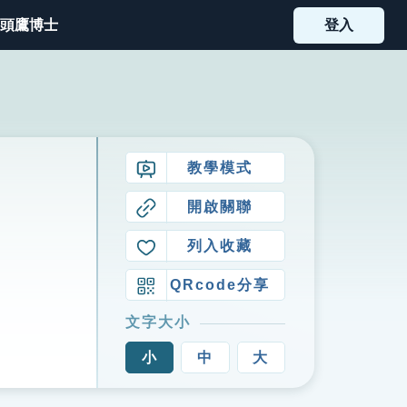
頭鷹博士
登入
教學模式
開啟關聯
列入收藏
QRcode分享
文字大小
小
中
大