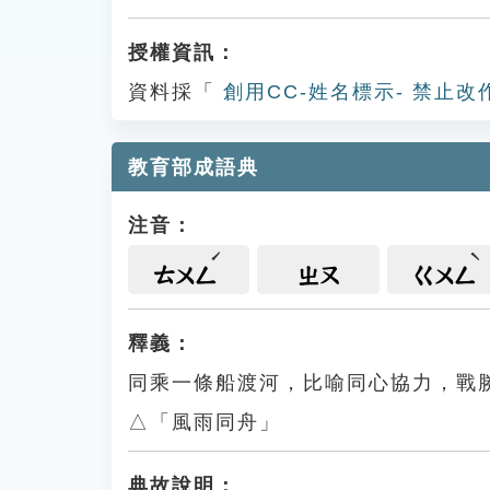
授權資訊：
資料採「
創用CC-姓名標示- 禁止改
教育部成語典
注音：
ㄊㄨㄥ
ㄓㄡ
ㄍㄨㄥ
釋義：
同乘一條船渡河，比喻同心協力，戰
△「風雨同舟」
典故說明：