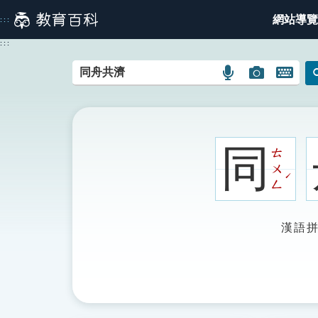
跳
網站導覽
:::
到
主
:::
要
內
語
圖
開
容
言
片
啟
搜
搜
鍵
尋
尋
盤
圖
圖
圖
同
ㄊ
示
示
示
ㄨ
ˊ
ㄥ
漢語