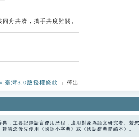
Settings
該同舟共濟，攜手共度難關。
作 臺灣3.0版授權條款
」釋出
辭典，主要記錄語言使用歷程，適用對象為語文研究者。若
，建議您優先使用《國語小字典》或《國語辭典簡編本》。