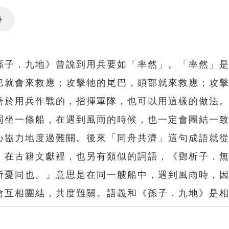
Settings
孫子．九地》曾說到用兵要如「率然」。「率然」
巴就會來救應；攻擊牠的尾巴，頭部就來救應；攻
善於用兵作戰的，指揮軍隊，也可以用這樣的做法
同坐一條船，在遇到風雨的時候，也一定會團結一
心協力地度過難關。後來「同舟共濟」這句成語就
。在古籍文獻裡，也另有類似的詞語，《鄧析子．
所憂同也。」意思是在同一艘船中，遇到風雨時，
會互相團結，共度難關。語義和《孫子．九地》是