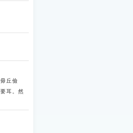
．毋丘儉
期要耳。然