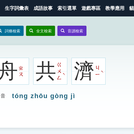
生字詞彙表
成語故事
索引選單
遊戲專區
教學應用
貓
詞條檢索
全文檢索
音讀檢索
舟
共
濟
ㄍ
ㄓ
ㄐ
ㄨ
ˋ
ˋ
ㄡ
ㄧ
ㄥ
tóng zhōu gòng jì
拼音