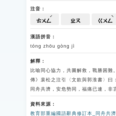
注音：
ㄊㄨㄥ
ㄓㄡ
ㄍㄨㄥ
漢語拼音：
tóng zhōu gòng jì
解釋：
比喻同心協力，共圖解救，戰勝困難
傳》裴松之注引〈文欽與郭淮書〉曰
同舟共濟，安危勢同，福痛已連，非
資料來源：
教育部重編國語辭典修訂本_同舟共