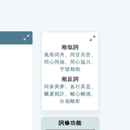
相似詞
風雨同舟
、
同甘共苦
、
同心同德
、
同心協力
、
守望相助
相反詞
同床異夢
、
各行其是
、
爾虞我詐
、
離心離德
、
分崩離析
詞條功能