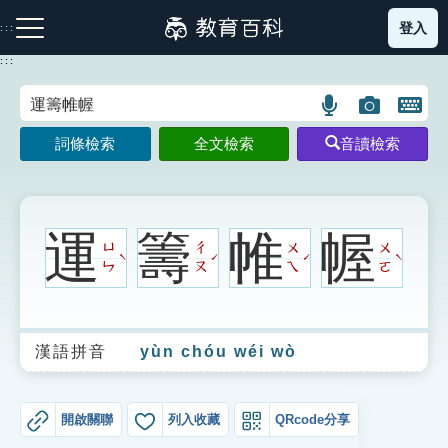
跳
登入
:::
到
主
:::
要
內
語
圖
開
容
注音索引圖示
筆畫索引圖示
部首索引表圖示
言
片
啟
詞條檢索
全文檢索
音讀檢索
搜
搜
鍵
尋
尋
盤
圖
圖
圖
示
示
示
運
籌
帷
幄
ㄩ
ㄔ
ㄨ
ㄨ
ˋ
ˊ
ˊ
ˋ
ㄣ
ㄡ
ㄟ
ㄛ
網站導覽
漢語拼音
yùn chóu wéi wò
生字詞彙表
成語故事
開啟關聯
列入收藏
QRcode分享