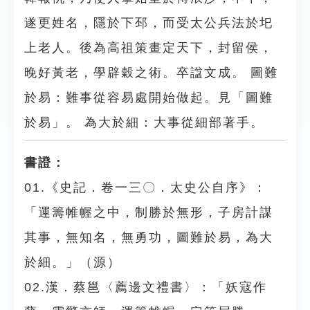
遂更姓名，隱於下邳，而受太公兵法於圯
上老人。後為高祖策畫定天下，封留侯，
晚好黃老，學辟穀之術。卒諡文成。 圖難
於易：難事從容易處開始做起。見「圖難
於易」。 為大於細：大事從細部著手。
書證：
01.《史記．卷一三〇．太史公自序》：
「運籌帷幄之中，制勝於無形，子房計謀
其事，無知名，無勇功，圖難於易，為大
於細。」（源）
02.漢．蔡邕〈薦邊文禮書〉：「妖寇作