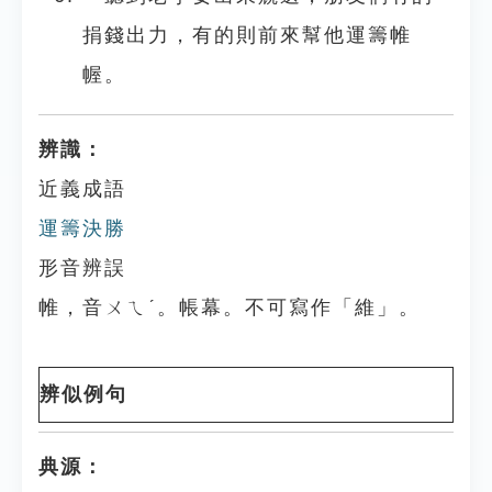
捐錢出力，有的則前來幫他運籌帷
幄。
辨識：
近義成語
運籌決勝
形音辨誤
帷，音ㄨㄟˊ。帳幕。不可寫作「維」。
辨似例句
典源：