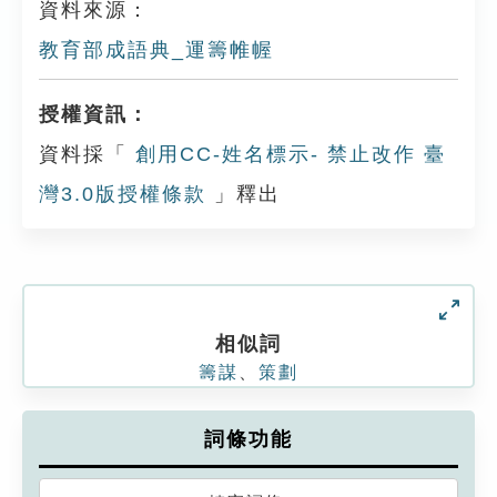
資料來源：
教育部成語典_運籌帷幄
授權資訊：
資料採「
創用CC-姓名標示- 禁止改作 臺
灣3.0版授權條款
」釋出
相似詞
籌謀
、
策劃
詞條功能