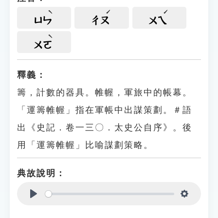
ㄩㄣ
ㄔㄡ
ㄨㄟ
ㄨㄛ
釋義：
籌，計數的器具。帷幄，軍旅中的帳幕。
「運籌帷幄」指在軍帳中出謀策劃。＃語
出《史記．卷一三〇．太史公自序》。後
用「運籌帷幄」比喻謀劃策略。
典故說明：
Play
Settings