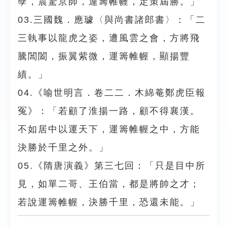
孽，震驚京師，運籌帷幄，定策屆勝。」
03.三國魏．應璩〈與尚書諸郎書〉：「二
三執事以龍虎之姿，遭風雲之會，方將飛
騰閶闔，振翼紫微，運籌帷幄，顯揚豐
績。」
04.《喻世明言．卷二二．木綿菴鄭虎臣報
冤》：「若顧了淮揚一路，顧不得襄漢。
不如居中以運天下，運籌帷幄之中，方能
決勝於千里之外。」
05.《隋唐演義》第三七回：「只是目中所
見，如單二哥、王伯當，都是將帥之才；
若說運籌帷幄，決勝千里，恐還未能。」