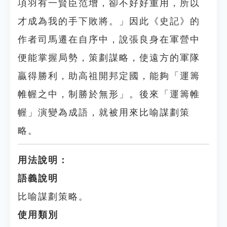
項羽有一賢臣范增，卻不好好重用，所以
才成為我的手下敗將。」因此《史記》的
作者司馬遷在自序中，說張良身在軍營中
便能掌握局勢，策劃謀略，使遠方的軍隊
贏得勝利，助高祖開邦定國，能夠「運籌
帷幄之中，制勝於無形」。後來「運籌帷
幄」演變為成語，就被用來比喻謀劃策
略。
用法說明：
語義說明
比喻謀劃策略。
使用類別