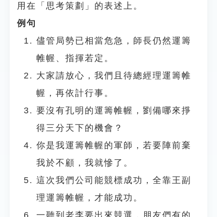
用在「思考策劃」的表述上。
例句
儘管局勢已相當危急，師長仍然運籌
帷幄、指揮若定。
大家請放心，我們且待總經理運籌帷
幄，再依計行事。
要沒有孔明的運籌帷幄，劉備哪來掙
得三分天下的機會？
你是我運籌帷幄的軍師，若要陣前棄
我於不顧，我就慘了。
這次我們公司能競標成功，全靠王副
理運籌帷幄，才能成功。
一聽到老李要出來競選，朋友們有的