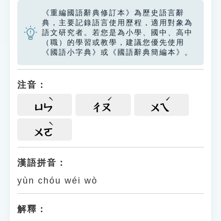
《重編國語辭典修訂本》為歷史語言辭
典，主要記錄語言使用歷程，適用對象為
語文研究者。若您是為小學、國中、高中
（職）的學習或教學，建議您優先使用
《國語小字典》或《國語辭典簡編本》。
注音：
ㄩㄣ
ㄔㄡ
ㄨㄟ
ㄨㄛ
漢語拼音：
yùn chóu wéi wò
解釋：