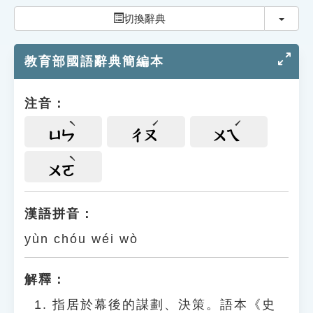
索引選單
切換
切換辭典
知識索引
教育部國語辭典簡編本
單字索引
生命大百科索引
注音：
遊戲專區
ㄩㄣ
ㄔㄡ
ㄨㄟ
教學應用
ㄨㄛ
貓頭鷹博士
漢語拼音：
yùn chóu wéi wò
解釋：
指居於幕後的謀劃、決策。語本《史