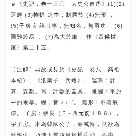
＃《史記．卷一三〇．太史公自序》(1)(2)
運籌 (3)帷幄 之中，制勝於 (4)無形 ，
(5)子房 計謀其事，無知名，無勇功， (6)
圖難於易 ， (7)為大於細 。作〈留侯世
家〉第二十五。
〔注解〕典故或見於《史記．卷八．高祖
本紀》、《淮南子．兵略》。 運籌：計
算、謀劃。籌，計數的器具。 帷幄：軍旅
中的帳幕。幄，音ㄨㄛˋ。 無形：不著痕
跡。 子房：張良（？∼西元前１８６），
字子房。本為韓國公子，秦滅韓，良欲為
韓報仇，乃使人擊始皇於博浪沙，不中，