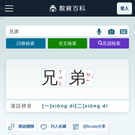
跳
登入
:::
到
主
:::
要
內
語
圖
開
容
注音索引圖示
筆畫索引圖示
部首索引表圖示
言
片
啟
詞條檢索
全文檢索
音讀檢索
搜
搜
鍵
尋
尋
盤
圖
圖
圖
示
示
示
兄
弟
ㄒ
ㄉ
ㄩ
ˋ
ㄧ
ㄥ
網站導覽
漢語拼音
[一]xiōng dì[二]xiōng di
生字詞彙表
成語故事
開啟關聯
列入收藏
QRcode分享