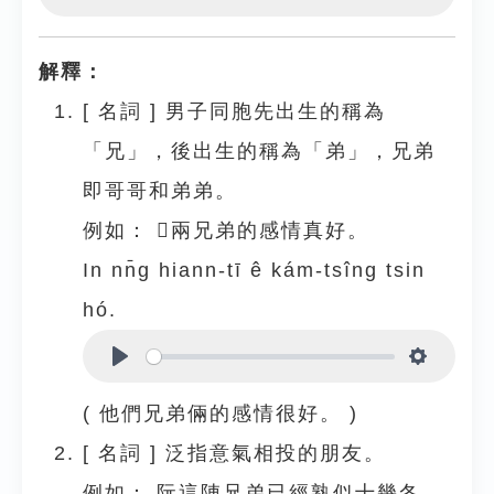
Play
Settings
解釋：
[
名詞
]
男子同胞先出生的稱為
「兄」，後出生的稱為「弟」，兄弟
即哥哥和弟弟。
例如：
𪜶兩兄弟的感情真好。
In nn̄g hiann-tī ê kám-tsîng tsin
hó.
Play
Settings
( 他們兄弟倆的感情很好。 )
[
名詞
]
泛指意氣相投的朋友。
例如：
阮這陣兄弟已經熟似十幾冬