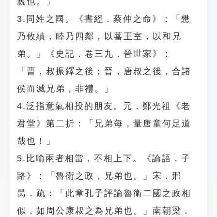
親也。」
3.同姓之國。《書經．蔡仲之命》：「懋
乃攸績，睦乃四鄰，以蕃王室，以和兄
弟。」《史記．卷三九．晉世家》：
「曹，叔振鐸之後；晉，唐叔之後，合諸
侯而滅兄弟，非禮。」
4.泛指意氣相投的朋友。元．鄭光祖《老
君堂》第二折：「兄弟每，量唐童何足道
哉也！」
5.比喻兩者相當，不相上下。《論語．子
路》：「魯衛之政，兄弟也。」宋．邢
昺．疏：「此章孔子評論魯衛二國之政相
似，如周公康叔之為兄弟也。」南朝梁．