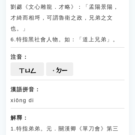
劉勰《文心雕龍．才略》：「孟陽景陽，
才綺而相埒，可謂魯衛之政，兄弟之文
也。」
6.特指黑社會人物。如：「道上兄弟」。
注音：
ㄉㄧ
ㄒㄩㄥ
漢語拼音：
xiōng di
解釋：
1.特指弟弟。元．關漢卿《單刀會》第三