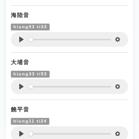
海陸音
hiung53 ti33
Play
Settings
大埔音
hiung33 ti53
Play
Settings
饒平音
hiung11 ti24