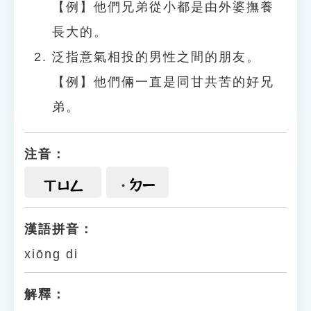
【例】他們兄弟從小都是由外婆撫養
長大的。
泛指意氣相投的男性之間的朋友。
【例】他們倆一直是同甘共苦的好兄
弟。
注音：
ㄉㄧ
ㄒㄩㄥ
漢語拼音：
xiōng di
解釋：