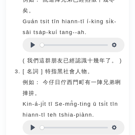
矣。
Guán tsit tīn hiann-tī í-king si̍k-
sāi tsa̍p-kuí tang--ah.
Play
Settings
( 我們這群朋友已經認識十幾年了。 )
[
名詞
]
特指黑社會人物。
例如：
今仔日佇西門町有一陣兄弟咧
捙拚。
Kin-á-ji̍t tī Se-mn̂g-ting ū tsi̍t tīn
hiann-tī teh tshia-piànn.
Play
Settings