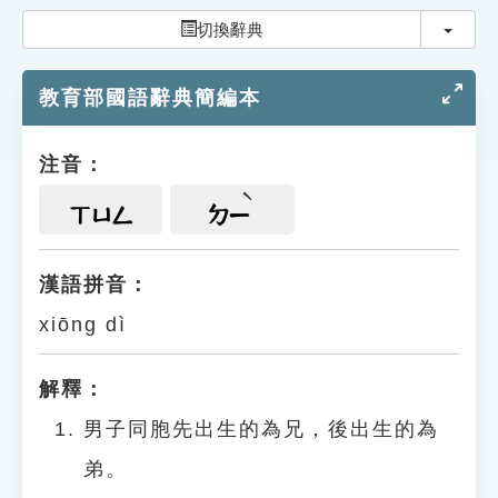
索引選單
切換
切換辭典
知識索引
教育部國語辭典簡編本
單字索引
生命大百科索引
注音：
遊戲專區
ㄒㄩㄥ
ㄉㄧ
教學應用
漢語拼音：
xiōng dì
貓頭鷹博士
解釋：
男子同胞先出生的為兄，後出生的為
弟。