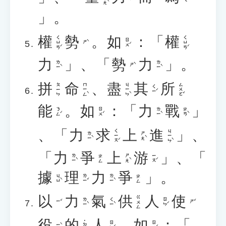
」。
權
勢
。
如
：「
權
ㄑㄩㄢˊ
ㄑㄩㄢˊ
ㄖㄨˊ
ㄕˋ
力
」、「
勢
力
」。
ㄌㄧˋ
ㄌㄧˋ
ㄕˋ
拼
命
、
盡
其
所
ㄇㄧㄥˋ
ㄐㄧㄣˋ
ㄙㄨㄛˇ
ㄆㄧㄣ
ㄑㄧˊ
能
。
如
：
「
力
戰
」
ㄋㄥˊ
ㄖㄨˊ
ㄌㄧˋ
ㄓㄢˋ
、
「
力
求
上
進
」
、
ㄑㄧㄡˊ
ㄐㄧㄣˋ
ㄌㄧˋ
ㄕㄤˋ
「
力
爭
上
游
」
、
「
ㄌㄧˋ
ㄕㄤˋ
ㄧㄡˊ
ㄓㄥ
據
理
力
爭
」
。
ㄐㄩˋ
ㄌㄧˇ
ㄌㄧˋ
ㄓㄥ
以
力
氣
供
人
使
ㄍㄨㄥ
ㄌㄧˋ
ㄑㄧˋ
ㄖㄣˊ
ㄧˇ
ㄕˇ
役
的
人
。
如
：「
˙ㄉㄜ
ㄖㄣˊ
ㄖㄨˊ
ㄧˋ