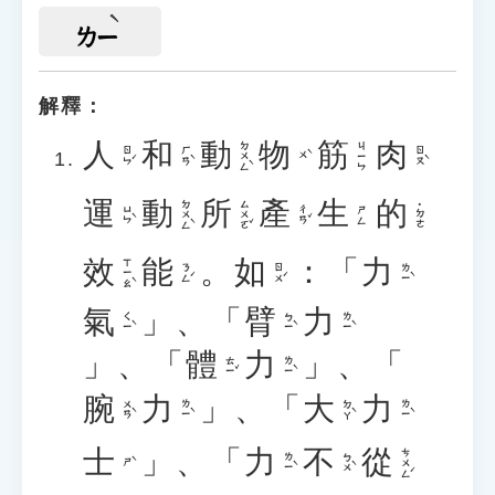
ㄌㄧ
解釋：
人
和
動
物
筋
肉
ㄉㄨㄥˋ
ㄐㄧㄣ
ㄖㄣˊ
ㄏㄢˋ
ㄖㄡˋ
ㄨˋ
運
動
所
產
生
的
ㄉㄨㄥˋ
ㄙㄨㄛˇ
˙ㄉㄜ
ㄩㄣˋ
ㄔㄢˇ
ㄕㄥ
效
能
。
如
：「
力
ㄒㄧㄠˋ
ㄋㄥˊ
ㄖㄨˊ
ㄌㄧˋ
氣
」、「
臂
力
ㄑㄧˋ
ㄅㄧˋ
ㄌㄧˋ
」、「
體
力
」、「
ㄊㄧˇ
ㄌㄧˋ
腕
力
」、「
大
力
ㄨㄢˋ
ㄌㄧˋ
ㄉㄚˋ
ㄌㄧˋ
士
」、「
力
不
從
ㄘㄨㄥˊ
ㄌㄧˋ
ㄅㄨˋ
ㄕˋ