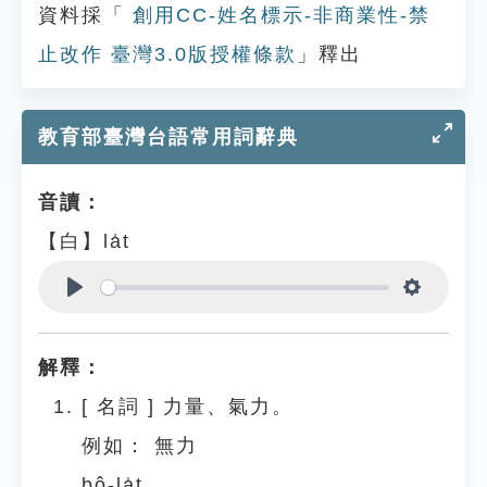
資料採「
創用CC-姓名標示-非商業性-禁
止改作 臺灣3.0版授權條款
」釋出
教育部臺灣台語常用詞辭典
音讀：
【白】la̍t
Play
Settings
解釋：
[
名詞
]
力量、氣力。
例如：
無力
bô-la̍t