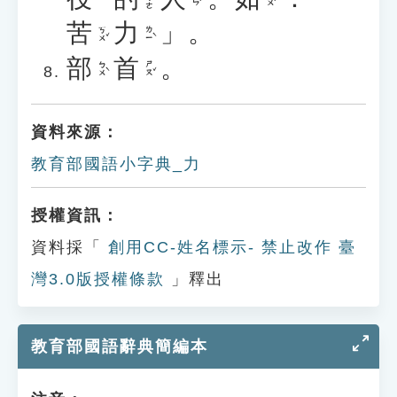
苦
力
」。
ㄎㄨˇ
ㄌㄧˋ
部
首
。
ㄅㄨˋ
ㄕㄡˇ
資料來源：
教育部國語小字典_力
授權資訊：
資料採「
創用CC-姓名標示- 禁止改作 臺
灣3.0版授權條款
」釋出
教育部國語辭典簡編本