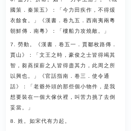
國策．秦策五》：「今力田疾作，不得煖
衣餘食。」《漢書．卷九五．西南夷兩粵
朝鮮傳．南粵》：「樓船力攻燒敵。」
7. 勞動。《漢書．卷五一．賈鄒枚路傳．
賈山》：「文王之時，豪俊之士皆得竭其
智，芻蕘採薪之人皆得盡其力，此周之所
以興也。」《官話指南．卷三．使令通
話》：「老爺外頭的那些個小物件，是我
想要裝在一個大傢伙裡，叫苦力挑了去倒
妥當。」
8. 姓。如宋代有力起。