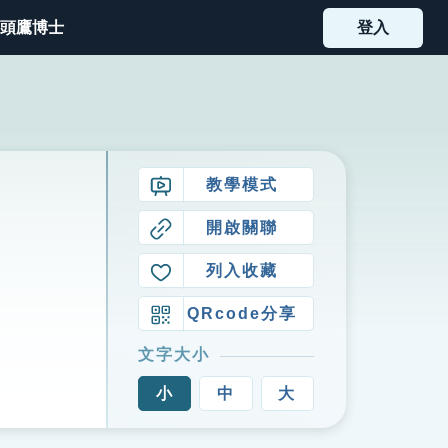
頭鷹博士
登入
教學模式
開啟關聯
列入收藏
QRcode分享
文字大小
小
中
大