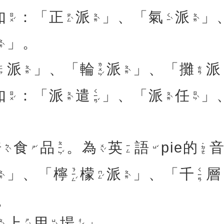
如
：「
正
派
」、「
氣
派
」
ㄖㄨˊ
ㄓㄥˋ
ㄆㄞˋ
ㄑㄧˋ
ㄆㄞˋ
」。
ㄞˋ
派
」、「
輪
派
」、「
攤
派
ㄌㄨㄣˊ
ㄆㄞˋ
ㄆㄞˋ
ㄈㄣ
ㄊㄢ
如
：「
派
遣
」、「
派
任
」
ㄑㄧㄢˇ
ㄖㄨˊ
ㄆㄞˋ
ㄆㄞˋ
ㄖㄣˋ
焙
食
品
。
為
英
語
pie
的
ㄆㄧㄣˇ
˙ㄉㄜ
ㄅㄟˋ
ㄨㄟˊ
ㄧㄥ
ㄕˊ
ㄩˇ
」、「
檸
檬
派
」、「
千
層
ㄋㄧㄥˊ
ㄑㄧㄢ
ㄞˋ
ㄇㄥˊ
ㄆㄞˋ
。
上
用
場
」。
ㄞˋ
ㄕㄤˋ
ㄩㄥˋ
ㄔㄤˇ