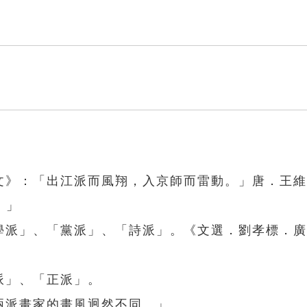
碑文》：「出江派而風翔，入京師而雷動。」唐．王
。」
「學派」、「黨派」、「詩派」。《文選．劉孝標．
」
派」、「正派」。
兩派畫家的畫風迥然不同。」