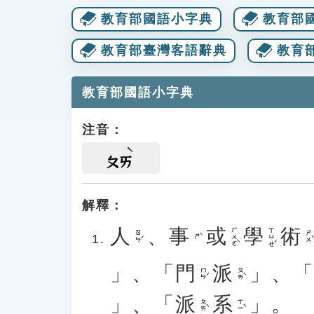
教育部國語小字典
教育部
教育部臺灣客語辭典
教育
教育部國語小字典
注音：
ㄆㄞ
解釋：
人
、
事
或
學
術
ㄏㄨㄛˋ
ㄒㄩㄝˊ
ㄖㄣˊ
ㄕㄨˋ
ㄕˋ
」、「
門
派
」、
ㄇㄣˊ
ㄆㄞˋ
」、「
派
系
」。
ㄆㄞˋ
ㄒㄧˋ