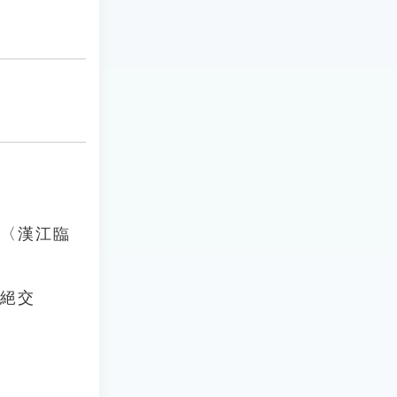
維〈漢江臨
廣絕交