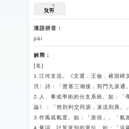
ㄆㄞ
漢語拼音：
pài
解釋：
[名]
1.江河支流。《文選．王儉．褚淵
汎〉詩：「楚塞三湘接，荊門九派通
2.人、事或學術的分支系統。如：
論》：「然則利交同源，派流則異。
3.作風或氣度。如：「派頭」、「氣
4.量詞。計算派別的單位。如：「這