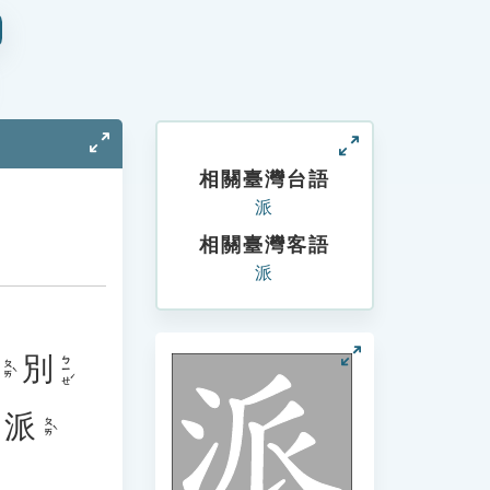
相關臺灣台語
派
相關臺灣客語
派
別
ㄅㄧㄝˊ
ㄆㄞˋ
派
ㄆㄞˋ