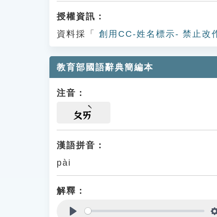
授權資訊：
資料採「
創用CC-姓名標示- 禁止改
教育部國語辭典簡編本
注音：
ㄆㄞ
漢語拼音：
pài
解釋：