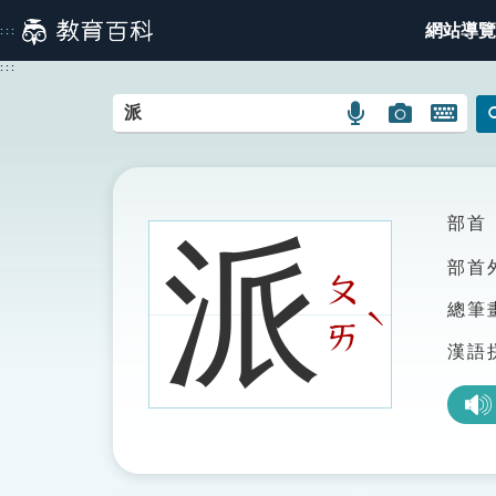
跳
網站導覽
:::
到
主
:::
要
內
語
圖
開
容
言
片
啟
搜
搜
鍵
尋
尋
盤
圖
圖
圖
部首
派
示
示
示
部首
ㄆ
總筆
ˋ
ㄞ
漢語