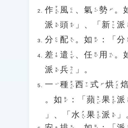
作
風
、
氣
勢
。
ㄗㄨㄛˋ
ㄑㄧˋ
ㄈㄥ
ㄕˋ
派
頭
」、「
新
派
ㄒㄧㄣ
ㄆㄞˋ
ㄊㄡˊ
ㄆ
分
配
。
如
：「
分
ㄆㄟˋ
ㄖㄨˊ
ㄈㄣ
差
遣
、
任
用
。
ㄑㄧㄢˇ
ㄖㄣˋ
ㄩㄥˋ
ㄔㄞ
派
兵
」。
ㄅㄧㄥ
ㄆㄞˋ
一
種
西
式
烘
ㄓㄨㄥˇ
ㄏㄨㄥ
ㄒㄧ
ㄧˋ
ㄕˋ
。
如
：「
蘋
果
派
ㄆㄧㄥˊ
ㄍㄨㄛˇ
ㄖㄨˊ
ㄆ
」、「
水
果
派
」
ㄕㄨㄟˇ
ㄍㄨㄛˇ
ㄆㄞˋ
安
排
。
如
：「
派
ㄆㄞˊ
ㄖㄨˊ
ㄆ
ㄢ