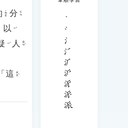
的
分
˙ㄉㄜ
ㄈㄣ
，
以
ㄧˇ
疑
人
ㄖㄣˊ
ㄧˊ
「
這
ㄓㄜˋ