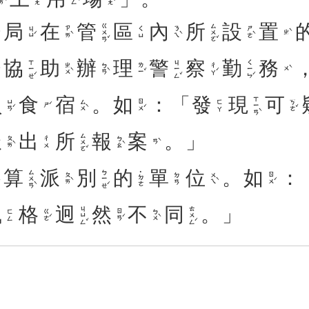
局
在
管
區
內
所
設
置
ㄍㄨㄢˇ
ㄙㄨㄛˇ
ㄐㄩˊ
ㄗㄞˋ
ㄋㄟˋ
ㄕㄜˋ
ㄑㄩ
ㄓˋ
協
助
辦
理
警
察
勤
務
ㄒㄧㄝˊ
ㄐㄧㄥˇ
ㄑㄧㄣˊ
ㄓㄨˋ
ㄅㄢˋ
ㄌㄧˇ
ㄔㄚˊ
ㄨˋ
員
食
宿
。
如
：「
發
現
可
ㄒㄧㄢˋ
ㄩㄢˊ
ㄙㄨˋ
ㄖㄨˊ
ㄎㄜˇ
ㄈㄚ
ㄕˊ
派
出
所
報
案
。」
ㄙㄨㄛˇ
ㄆㄞˋ
ㄅㄠˋ
ㄔㄨ
ㄢˋ
算
派
別
的
單
位
。
如
：
ㄙㄨㄢˋ
ㄅㄧㄝˊ
˙ㄉㄜ
ㄆㄞˋ
ㄨㄟˋ
ㄖㄨˊ
ㄉㄢ
風
格
迥
然
不
同
。」
ㄐㄩㄥˇ
ㄊㄨㄥˊ
ㄍㄜˊ
ㄖㄢˊ
ㄅㄨˋ
ㄈㄥ