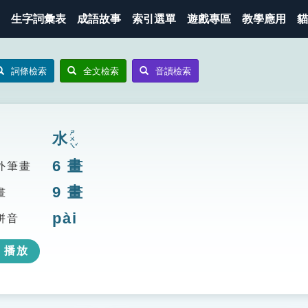
生字詞彙表
成語故事
索引選單
遊戲專區
教學應用
貓
詞條檢索
全文檢索
音讀檢索
ㄕㄨㄟˇ
水
6
畫
外筆畫
9
畫
畫
pài
拼音
播放