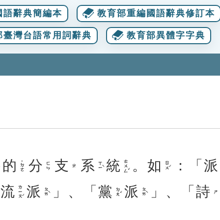
國語辭典簡編本
教育部重編國語辭典修訂本
部臺灣台語常用詞辭典
教育部異體字字典
的
分
支
系
統
。
如
：「
派
ㄊㄨㄥˇ
˙ㄉㄜ
ㄒㄧˋ
ㄖㄨˊ
ㄈㄣ
ㄓ
「
流
派
」、「
黨
派
」、「
詩
ㄌㄧㄡˊ
ㄆㄞˋ
ㄉㄤˇ
ㄆㄞˋ
ㄕ