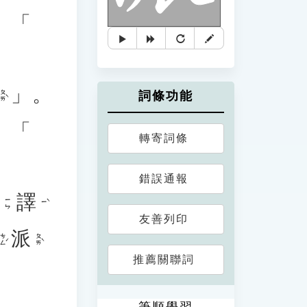
、「
」。
ㄆㄞˋ
詞條功能
、「
轉寄詞條
錯誤通報
音
譯
ㄧㄣ
ㄧˋ
友善列印
派
ㄘㄥˊ
ㄆㄞˋ
推薦關聯詞
筆順學習