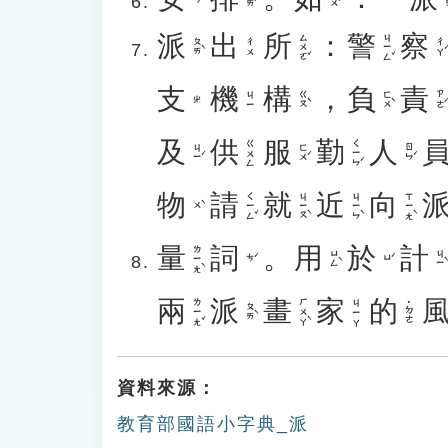
派
出
所
：
警
察
ㄙㄨㄛˇ
ㄐㄧㄥˇ
ㄆㄞˋ
ㄔㄚˊ
ㄔㄨ
支
機
構
，
負
責
ㄍㄡˋ
ㄈㄨˋ
ㄗㄜˊ
ㄐㄧ
ㄓ
及
供
服
勤
人
ㄑㄧㄣˊ
ㄍㄨㄥ
ㄐㄧˊ
ㄈㄨˊ
ㄖㄣˊ
物
請
就
近
向
ㄑㄧㄥˇ
ㄐㄧㄡˋ
ㄐㄧㄣˋ
ㄒㄧㄤˋ
ㄨˋ
量
詞
。
用
於
計
ㄌㄧㄤˋ
ㄩㄥˋ
ㄐㄧˋ
ㄘˊ
ㄩˊ
兩
派
畫
家
的
ㄌㄧㄤˇ
ㄏㄨㄚˋ
ㄐㄧㄚ
˙ㄉㄜ
ㄆㄞˋ
資料來源：
教育部國語小字典_派